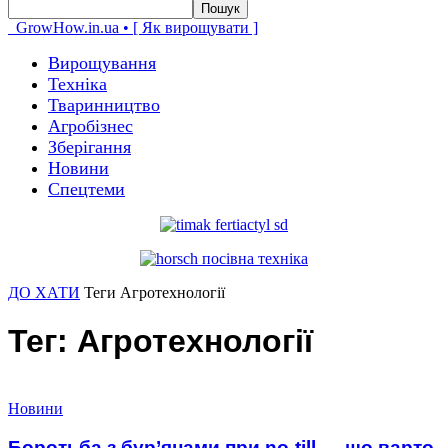
GrowHow.in.ua • [ Як вирощувати ]
Вирощування
Техніка
Тваринництво
Агробізнес
Зберігання
Новини
Спецтеми
ДО ХАТИ
Теги
Агротехнології
Тег: Агротехнології
Новини
Боротьба з бур’янами при no-till — що варто