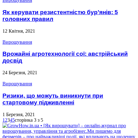
Вирощування
Як керувати резистентністю бур’янів: 5
головних правил
12 Квітня, 2021
Вирощування
Врожайні агротехнології сої: австрійський
досвід
24 Березня, 2021
Вирощування
Ризики, що можуть виникнути при
стартовому підживленні
1 Березня, 2021
1
2
3
4
5
сторінка 3 з 5