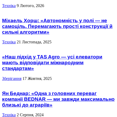
Техніка
9 Лютого, 2026
Міхаель Хорш: «Автономність у полі — не
самоціль. Перемагають прості конструкції й
сильні алгоритми»
Техніка
21 Листопада, 2025
«Наш підхід у TAS Agro — усі елеватори
мають відповідати міжнародним
стандартам»
Зберігання
17 Жовтня, 2025
Ян Беднар: «Одна з головних переваг
компанії BEDNAR ― ми завжди максимально
близькі до аграріїв»
Техніка
2 Серпня, 2024