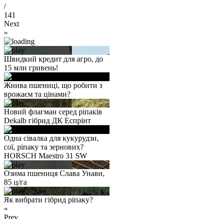
/
141
Next
»
Швидкий кредит для агро, до
15 млн гривень!
Жнива пшениці, що робити з
врожаєм та цінами?
Новий флагман серед ріпаків
Dekalb гібрид ДК Еспрінт
Одна сівалка для кукурудзи,
сої, ріпаку та зернових?
HORSCH Maestro 31 SW
Озима пшениця Слава Унави,
85 ц/га
Як вибрати гібрид ріпаку?
«
Prev