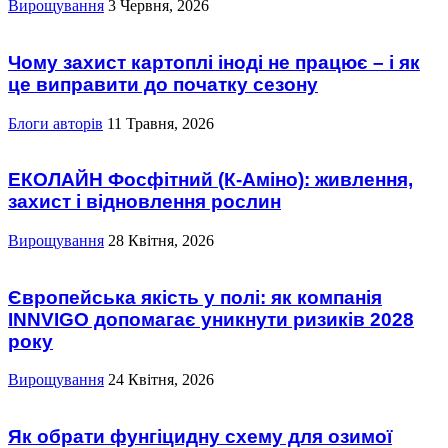
Вирощування
3 Червня, 2026
Чому захист картоплі іноді не працює – і як
це виправити до початку сезону
Блоги авторів
11 Травня, 2026
ЕКОЛАЙН Фосфітний (К-Аміно): живлення,
захист і відновлення рослин
Вирощування
28 Квітня, 2026
Європейська якість у полі: як компанія
INNVIGO допомагає уникнути ризиків 2028
року
Вирощування
24 Квітня, 2026
Як обрати фунгіцидну схему для озимої