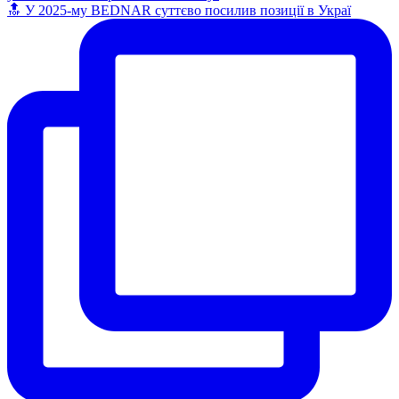
🔝 У 2025-му BEDNAR суттєво посилив позиції в Украї