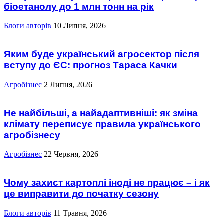
біоетанолу до 1 млн тонн на рік
Блоги авторів
10 Липня, 2026
Яким буде український агросектор після
вступу до ЄС: прогноз Тараса Качки
Агробізнес
2 Липня, 2026
Не найбільші, а найадаптивніші: як зміна
клімату переписує правила українського
агробізнесу
Агробізнес
22 Червня, 2026
Чому захист картоплі іноді не працює – і як
це виправити до початку сезону
Блоги авторів
11 Травня, 2026