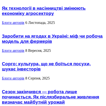
Як технології в насінництві змінюють
економіку агросектору
Блоги авторів
6 Листопада, 2025
Заробити на ягодах в Україні: міф чи робоча
модель для фермерів
Блоги авторів
8 Вересня, 2025
Сорго: культура, що не боїться посухи,
шукає інвесторів
Блоги авторів
8 Серпня, 2025
Сезон закінчився — робота лише
починається. Як післязбиральне живлення
визначає майбутній урожай