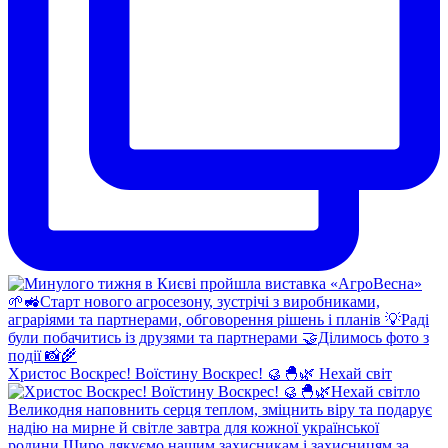
Христос Воскрес! Воїстину Воскрес! 🥮🐣🌿 Нехай світ