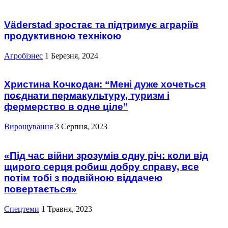
Väderstad зростає та підтримує аграріїв
продуктивною технікою
Агробізнес
1 Березня, 2024
Христина Кочкодан: “Мені дуже хочеться
поєднати пермакультуру, туризм і
фермерство в одне ціле”
Вирощування
3 Серпня, 2023
«Під час війни зрозумів одну річ: коли від
щирого серця робиш добру справу, все
потім тобі з подвійною віддачею
повертається»
Спецтеми
1 Травня, 2023