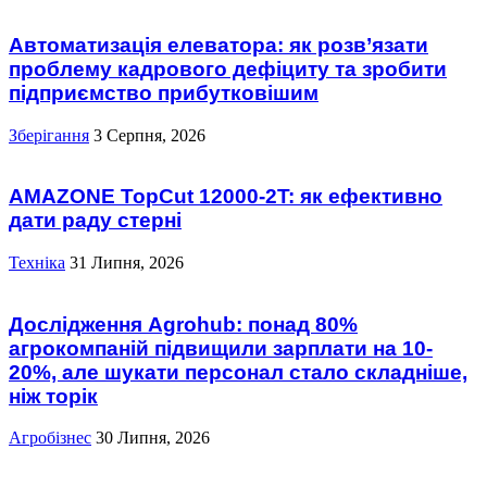
Автоматизація елеватора: як розв’язати
проблему кадрового дефіциту та зробити
підприємство прибутковішим
Зберігання
3 Серпня, 2026
AMAZONE TopCut 12000-2T: як ефективно
дати раду стерні
Техніка
31 Липня, 2026
Дослідження Agrohub: понад 80%
агрокомпаній підвищили зарплати на 10-
20%, але шукати персонал стало складніше,
ніж торік
Агробізнес
30 Липня, 2026