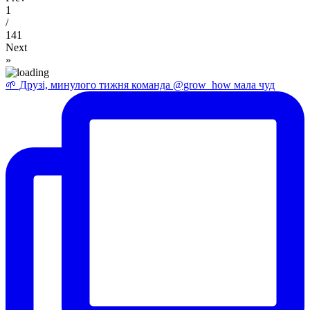
1
/
141
Next
»
🌱 Друзі, минулого тижня команда @grow_how мала чуд