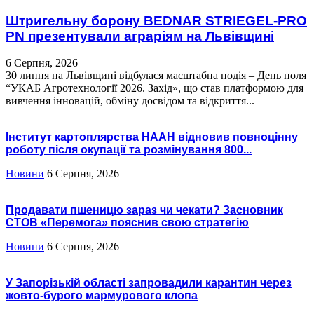
Штригельну борону BEDNAR STRIEGEL-PRO
PN презентували аграріям на Львівщині
6 Серпня, 2026
30 липня на Львівщині відбулася масштабна подія – День поля
“УКАБ Агротехнології 2026. Захід», що став платформою для
вивчення інновацій, обміну досвідом та відкриття...
Інститут картоплярства НААН відновив повноцінну
роботу після окупації та розмінування 800...
Новини
6 Серпня, 2026
Продавати пшеницю зараз чи чекати? Засновник
СТОВ «Перемога» пояснив свою стратегію
Новини
6 Серпня, 2026
У Запорізькій області запровадили карантин через
жовто-бурого мармурового клопа