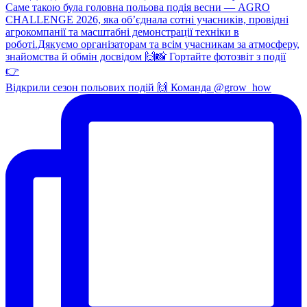
Відкрили сезон польових подій 🙌 Команда @grow_how