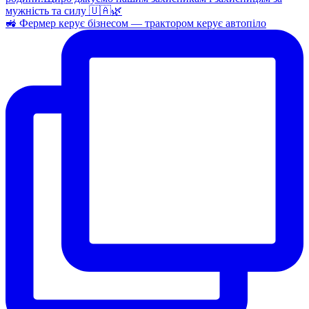
🚜 Фермер керує бізнесом — трактором керує автопіло