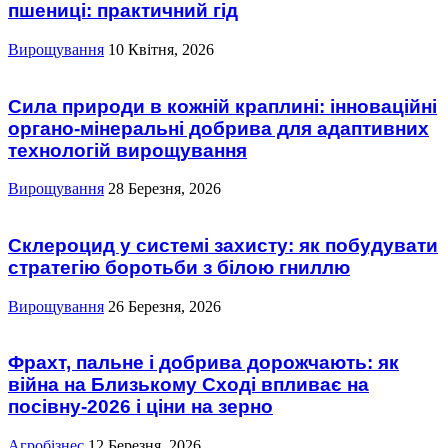
пшениці: практичний гід
Вирощування
10 Квітня, 2026
Сила природи в кожній краплині: інноваційні
органо-мінеральні добрива для адаптивних
технологій вирощування
Вирощування
28 Березня, 2026
Склероцид у системі захисту: як побудувати
стратегію боротьби з білою гниллю
Вирощування
26 Березня, 2026
Фрахт, пальне і добрива дорожчають: як
війна на Близькому Сході впливає на
посівну-2026 і ціни на зерно
Агробізнес
12 Березня, 2026