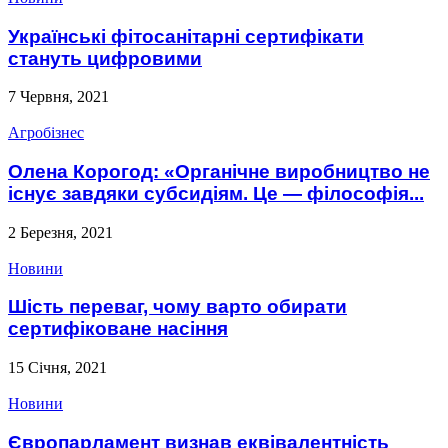
Українські фітосанітарні сертифікати
стануть цифровими
7 Червня, 2021
Агробізнес
Олена Корогод: «Органічне виробництво не
існує завдяки субсидіям. Це — філософія...
2 Березня, 2021
Новини
Шість переваг, чому варто обирати
сертифіковане насіння
15 Січня, 2021
Новини
Європарламент визнав еквівалентність