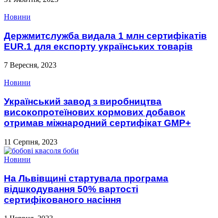
Новини
Держмитслужба видала 1 млн сертифікатів
EUR.1 для експорту українських товарів
7 Вересня, 2023
Новини
Український завод з виробництва
високопротеїнових кормових добавок
отримав міжнародний сертифікат GMP+
11 Серпня, 2023
Новини
На Львівщині стартувала програма
відшкодування 50% вартості
сертифікованого насіння