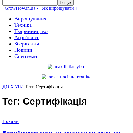
GrowHow.in.ua • [ Як вирощувати ]
Вирощування
Техніка
Тваринництво
Агробізнес
Зберігання
Новини
Спецтеми
ДО ХАТИ
Теги
Сертифікація
Тег: Сертифікація
Новини
Виробникам агро- та лісотехніки дали ще