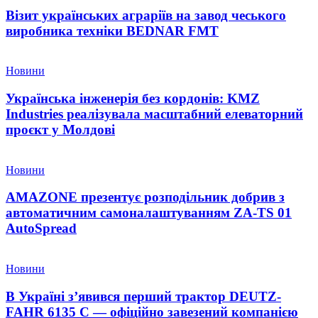
Візит українських аграріїв на завод чеського
виробника техніки BEDNAR FMT
Новини
Українська інженерія без кордонів: KMZ
Industries реалізувала масштабний елеваторний
проєкт у Молдові
Новини
AMAZONE презентує розподільник добрив з
автоматичним самоналаштуванням ZA-TS 01
AutoSpread
Новини
В Україні з’явився перший трактор DEUTZ-
FAHR 6135 C — офіційно завезений компанією