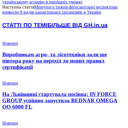
українському аграрію в нинішніх умовах
Наступна стаття
Минулого тижня фітосанітарні інспектори
виявили 8 видів карантинних організмів в Україні
СТАТТІ ПО ТЕМІ
БІЛЬШЕ ВІД GH.in.ua
Новини
Виробникам агро- та лісотехніки дали ще
півтора року на перехід до нових правил
сертифікації
Новини
На Львівщині стартувала посівна: IN FORCE
GROUP успішно запустила BEDNAR OMEGA
OO 6000 FL
Новини