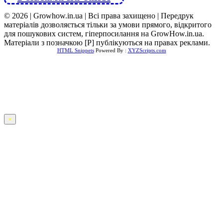
© 2026 | Growhow.in.ua | Всі права захищено | Передрук
матеріалів дозволяється тільки за умови прямого, відкритого
для пошукових систем, гіперпосилання на GrowHow.in.ua.
Матеріали з позначкою [Р] публікуються на правах реклами.
HTML Snippets
Powered By :
XYZScripts.com
×