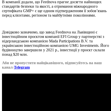
В компанії додали, що Feednova прагне досягти найвищих
стандартів безпеки та якості, а отримання міжнародного
сертифіката GMP+ є ще одним підтвердженням її зобов’язань
перед клієнтами, регіоном та майбутніми поколіннями.
Довідково зазначимо, що завод Feednova на Львівщині є
інвестиційним проєктом компанії EFI Group у партнерстві з
нідерландською компанією Mada Participations B.V. та
українською інвестиційною компанією UMG Investments. Його
будівництво завершили у 2021 р., інвестиції у проєкт склали
понад $20 млн.
Аби не пропустити найцікавішого, підписуйтесь на наш
канал-
Telegram