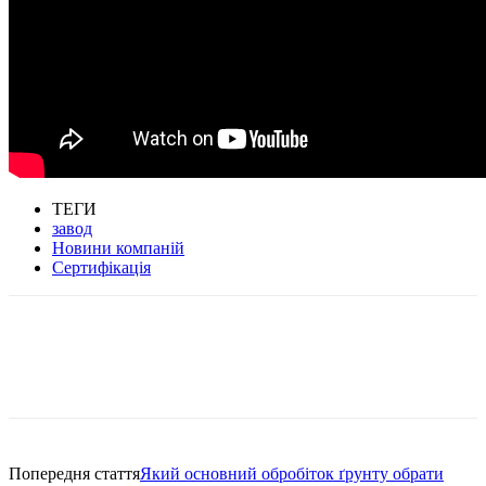
ТЕГИ
завод
Новини компаній
Сертифікація
Попередня стаття
Який основний обробіток ґрунту обрати