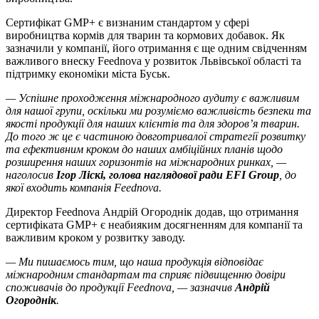
Сертифікат GMP+ є визнаним стандартом у сфері
виробництва кормів для тварин та кормових добавок. Як
зазначили у компанії, його отримання є ще одним свідченням
важливого внеску Feednova у розвиток Львівської області та
підтримку економіки міста Буськ.
— Успішне проходження міжнародного аудиту є важливим
для нашої групи, оскільки ми розуміємо важливість безпеки та
якості продукції для наших клієнтів та для здоров’я тварин.
До того ж це є частиною довготривалої стратегії розвитку
та ефективним кроком до наших амбіційних планів щодо
розширення наших горизонтів на міжнародних ринках, —
наголосив
Ігор Ліскі, голова наглядової ради EFI Group
, до
якої входить компанія Feednova.
Директор Feednova Андрій Огороднік додав, що отримання
сертифіката GMP+ є неабияким досягненням для компанії та
важливим кроком у розвитку заводу.
— Ми пишаємось тим, що наша продукція відповідає
міжнародним стандартам та сприяє підвищенню довіри
споживачів до продукції Feednova, — зазначив
Андрій
Огороднік
.