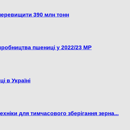
перевищити 390 млн тонн
иробництва пшениці у 2022/23 МР
і в Україні
хніки для тимчасового зберігання зерна...