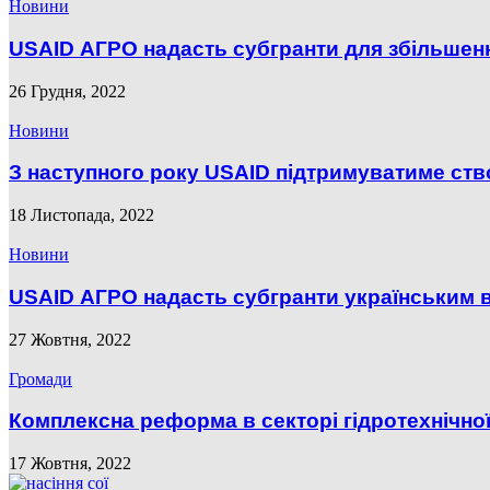
Новини
USAID АГРО надасть субгранти для збільшен
26 Грудня, 2022
Новини
З наступного року USAID підтримуватиме ств
18 Листопада, 2022
Новини
USAID АГРО надасть субгранти українським
27 Жовтня, 2022
Громади
Комплексна реформа в секторі гідротехнічної
17 Жовтня, 2022