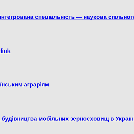
нтегрована спеціальність — наукова спільнот
link
їнським аграріям
будівництва мобільних зерносховищ в Україн