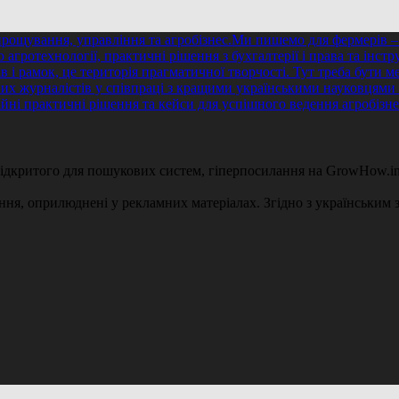
 відкритого для пошукових систем, гіперпосилання на GrowHow.in
ення, оприлюднені у рекламних матеріалах. Згідно з українським з