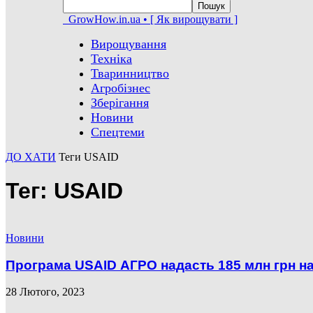
GrowHow.in.ua • [ Як вирощувати ]
Вирощування
Техніка
Тваринництво
Агробізнес
Зберігання
Новини
Спецтеми
ДО ХАТИ
Теги
USAID
Тег: USAID
Новини
Програма USAID АГРО надаcть 185 млн грн н
28 Лютого, 2023