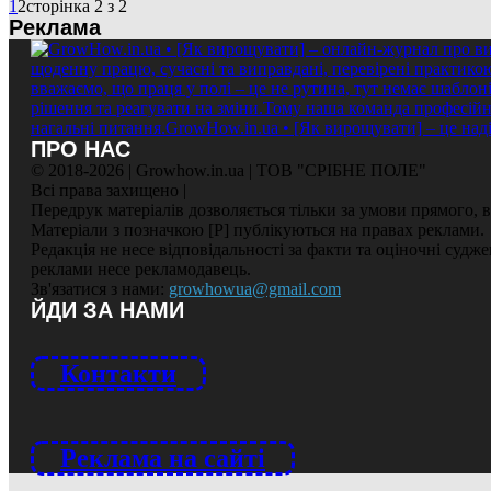
1
2
сторінка 2 з 2
Реклама
ПРО НАС
© 2018-2026 | Growhow.in.ua | ТОВ "СРІБНЕ ПОЛЕ"
Всі права захищено |
Передрук матеріалів дозволяється тільки за умови прямого,
Матеріали з позначкою [Р] публікуються на правах реклами.
Редакція не несе відповідальності за факти та оціночні судж
реклами несе рекламодавець.
Зв'язатися з нами:
growhowua@gmail.com
ЙДИ ЗА НАМИ
Контакти
Реклама на сайті