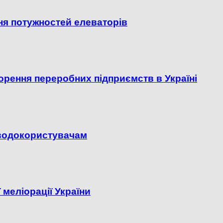
ня потужностей елеваторів
орення переробних підприємств в Україні
 водокористувачам
 меліорації України