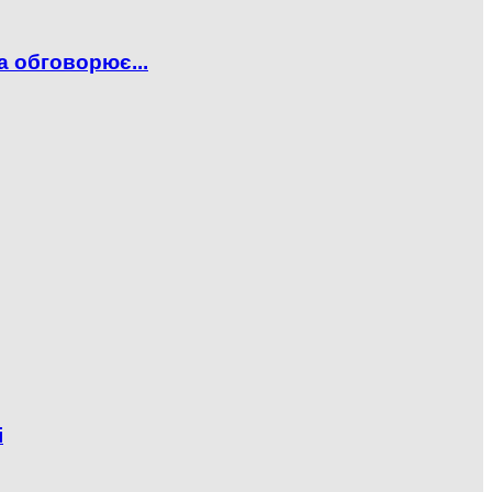
а обговорює...
і