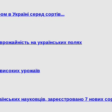
 в Україні серед сортів...
врожайність на українських полях
 високих урожаїв
аїнських науковців, зареєстровано 7 нових сорт