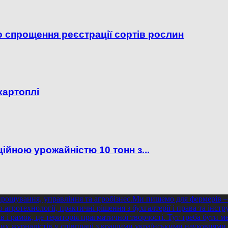
о спрощення реєстрації сортів рослин
картоплі
ійною урожайністю 10 тонн з...