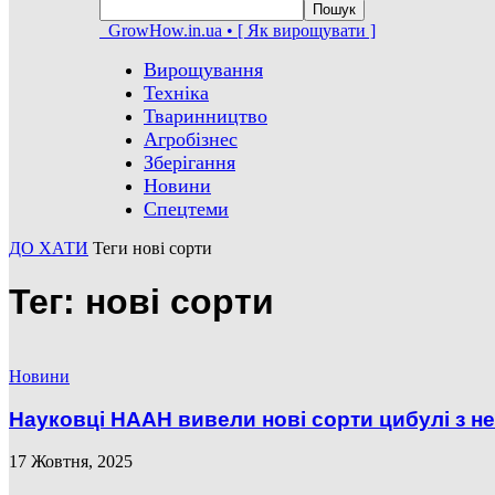
GrowHow.in.ua • [ Як вирощувати ]
Вирощування
Техніка
Тваринництво
Агробізнес
Зберігання
Новини
Спецтеми
ДО ХАТИ
Теги
нові сорти
Тег: нові сорти
Новини
Науковці НААН вивели нові сорти цибулі з 
17 Жовтня, 2025