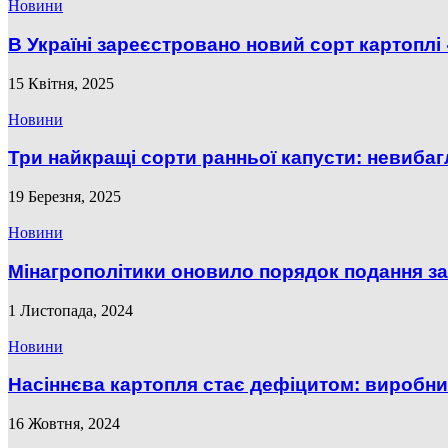
Новини
​В Україні зареєстровано новий сорт картопл
15 Квітня, 2025
Новини
Три найкращі сорти ранньої капусти: невибагли
19 Березня, 2025
Новини
Мінагрополітики оновило порядок подання за
1 Листопада, 2024
Новини
Насіннєва картопля стає дефіцитом: виробники
16 Жовтня, 2024