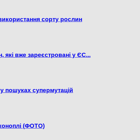
а використання сорту рослин
 які вже зареєстровані у ЄС...
 у пошуках супермутацій
коноплі (ФОТО)