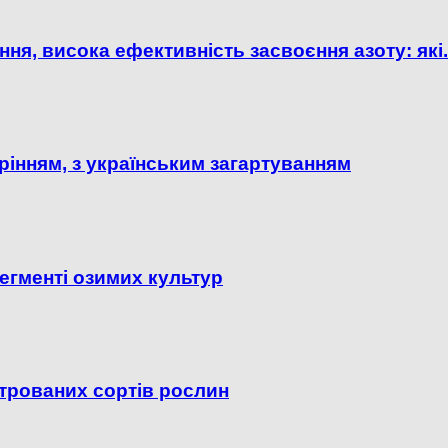
ня, висока ефективність засвоєння азоту: які.
рінням, з українським загартуванням
егменті озимих культур
строваних сортів рослин