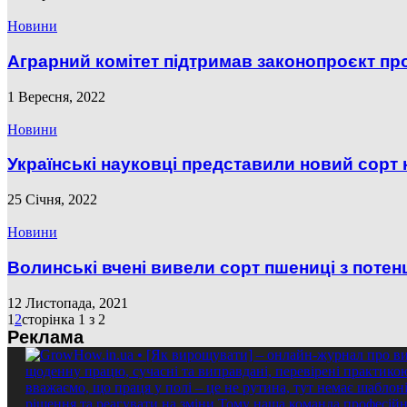
Новини
Аграрний комітет підтримав законопроєкт пр
1 Вересня, 2022
Новини
Українські науковці представили новий сорт 
25 Січня, 2022
Новини
Волинські вчені вивели сорт пшениці з потенц
12 Листопада, 2021
1
2
сторінка 1 з 2
Реклама