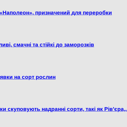
і «Наполеон», призначений для переробки​
ві, смачні та стійкі до заморозків
явки на сорт рослин
 скуповують надранні сорти, такі як Рів’єра,..