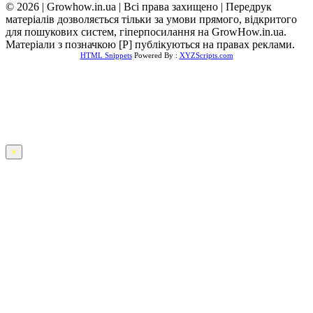
© 2026 | Growhow.in.ua | Всі права захищено | Передрук
матеріалів дозволяється тільки за умови прямого, відкритого
для пошукових систем, гіперпосилання на GrowHow.in.ua.
Матеріали з позначкою [Р] публікуються на правах реклами.
HTML Snippets
Powered By :
XYZScripts.com
×