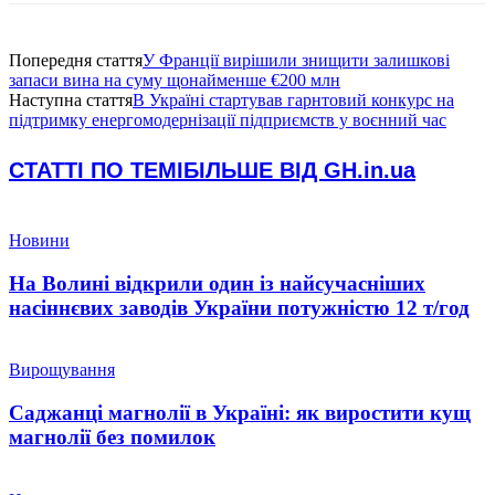
Попередня стаття
У Франції вирішили знищити залишкові
запаси вина на суму щонайменше €200 млн
Наступна стаття
В Україні стартував гарнтовий конкурс на
підтримку енергомодернізації підприємств у воєнний час
СТАТТІ ПО ТЕМІ
БІЛЬШЕ ВІД GH.in.ua
Новини
На Волині відкрили один із найсучасніших
насіннєвих заводів України потужністю 12 т/год
Вирощування
Саджанці магнолії в Україні: як виростити кущ
магнолії без помилок