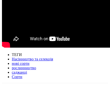
ТЕГИ
Насінництво та селекція
нові сорти
рослинництво
саджанці
Сорти