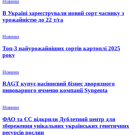
Новини
В Україні зареєстрували новий сорт часнику з
урожайністю до 22 т/га
Новини
Топ-3 найурожайніших сортів картоплі 2025
року
Новини
RAGT купує насіннєвий бізнес дворядного
пивоварного ячменю компанії Syngenta
Новини
ФАО та ЄС відкрили Дублетний центр для
збереження унікальних українських генетичних
ресурсів рослин