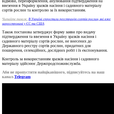
відмови, переоформлення, анулювання підтвердження на
ввезення в Україну зразків насіння і садивного матеріалу
сортів рослин та контролю за їх використанням.
Читайте також:
В Україні спростили реєстрацію сортів рослин, які вже
зареєстровані у ЄС та США
Також постанова затверджує форму заяви про видачу
підтвердження та ввезення в Україну зразків насіння і
садивного матеріалу сортів рослин, не внесених до
Державного реєстру сортів рослин, придатних для
поширення, селекційних, дослідних робіт і їх експонування.
Контроль за використанням зразків насіння і садивного
матеріалу здійснює Держпродспоживслужба.
Аби не пропустити найцікавішого, підписуйтесь на наш
канал-
Telegram