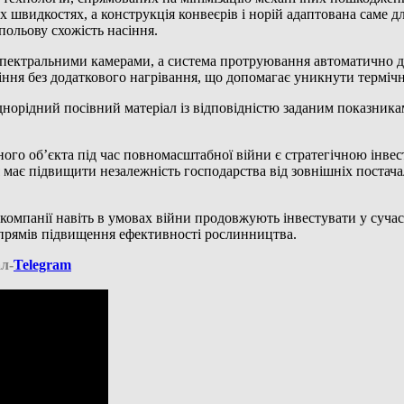
швидкостях, а конструкція конвеєрів і норій адаптована саме дл
польову схожість насіння.
испектральними камерами, а система протруювання автоматично д
іння без додаткового нагрівання, що допомагає уникнути термічн
норідний посівний матеріал із відповідністю заданим показникам
ого об’єкта під час повномасштабної війни є стратегічною інвест
має підвищити незалежність господарства від зовнішніх постачал
компанії навіть в умовах війни продовжують інвестувати у сучас
апрямів підвищення ефективності рослинництва.
л-
Telegram