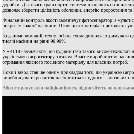
доробки. Для цього транспортні системи працюють на знижених 
дозволяє зберегти цілісність оболонки, енергію проростання та 
Фінальний контроль якості забезпечує фотосепаратор із мульт
покриття кожної насінини. Після цього матеріал проходить суш
За даними компанії, технологічна схема дозволяє отримувати од
тисячі насінин на рівні 99,99%.
У «ВІЛІЇ» зазначають, що будівництво такого високотехнологічн
українського агросектору загалом. Власне виробництво насіння 
отримання якісного посівного матеріалу для власних потреб.
Новий завод став ще одним прикладом того, що українські агро
виробництва та розвиток насінництва як одного з ключових н
Аби не пропустити найцікавішого, підписуйтесь на наш кана