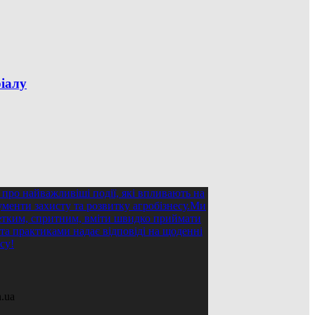
ріалу
.ua