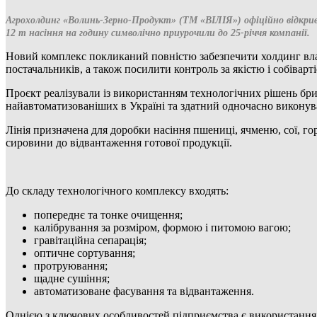
Агрохолдинг «Волинь-Зерно-Продукт» (ТМ «ВІЛІЯ») офіційно відкрив 
12 т насіння на годину символічно приурочили до 25-річчя компанії.
Новий комплекс покликаний повністю забезпечити холдинг влас
постачальників, а також посилити контроль за якістю і собівар
Проєкт реалізували із використанням технологічних рішень брит
найавтоматизованіших в Україні та здатний одночасно виконув
Лінія призначена для доробки насіння пшениці, ячменю, сої, г
сировини до відвантаження готової продукції.
До складу технологічного комплексу входять:
попереднє та тонке очищення;
калібрування за розміром, формою і питомою вагою;
гравітаційна сепарація;
оптичне сортування;
протруювання;
щадне сушіння;
автоматизоване фасування та відвантаження.
Однією з ключових особливостей підприємства є використання 