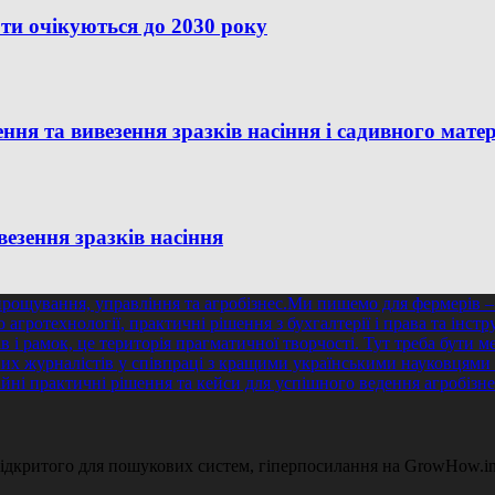
рти очікуються до 2030 року
я та вивезення зразків насіння і садивного мате
везення зразків насіння
 відкритого для пошукових систем, гіперпосилання на GrowHow.in