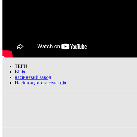
ТЕГИ
Вілія
насіннєвий завод
Насінництво та селекція