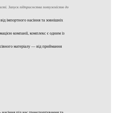
бласті. Запуск підприємства потужністю до
ід імпортного насіння та зовнішніх
мацією компанії, комплекс є одним із
осівного матеріалу — від приймання
насіння під час транспортування та