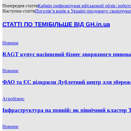
Попередня стаття
Кабмін цифровізував військовий облік: робот
Наступна стаття
Поголів’я корів в Україні продовжує скорочу
СТАТТІ ПО ТЕМІ
БІЛЬШЕ ВІД GH.in.ua
Новини
RAGT купує насіннєвий бізнес дворядного пивов
Новини
ФАО та ЄС відкрили Дублетний центр для збереже
Агробізнес
Інфраструктура на повній: як північний кластер 
Новини