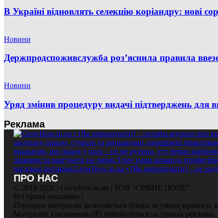
В Україні відновлять селекцію коріандру: нові со
Новини
Держпродспоживслужба роз’яснила правила ввезенн
Новини
Уряд змінив процедуру видачі підтверджень для в
Реклама
ПРО НАС
© 2018-2026 | Growhow.in.ua | ТОВ "СРІБНЕ ПОЛЕ"
Всі права захищено |
Передрук матеріалів дозволяється тільки за умови прямого,
Матеріали з позначкою [Р] публікуються на правах реклами.