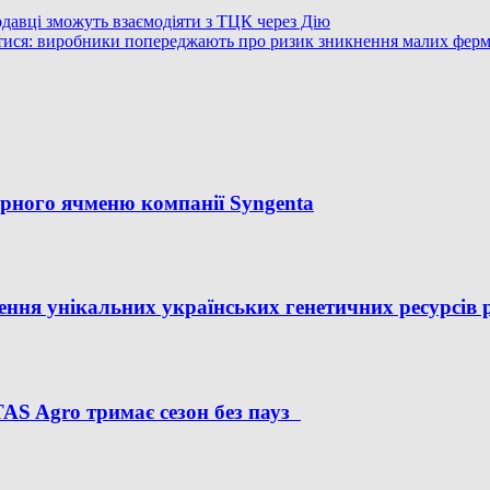
одавці зможуть взаємодіяти з ТЦК через Дію
ватися: виробники попереджають про ризик зникнення малих фер
арного ячменю компанії Syngenta
ння унікальних українських генетичних ресурсів 
TAS Agro тримає сезон без пауз