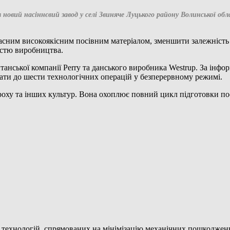
новий насіннєвий завод у селі Звиняче Луцького району Волинської о
ним високоякісним посівним матеріалом, зменшити залежність в
тістю виробництва.
анської компанії Perry та данського виробника Westrup. За інфор
ати до шести технологічних операцій у безперервному режимі.
ороху та інших культур. Вона охоплює повний цикл підготовки п
технологій, спрямованих на мінімізацію механічних пошкоджень 