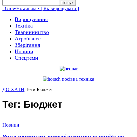
GrowHow.in.ua • [ Як вирощувати ]
Вирощування
Техніка
Тваринництво
Агробізнес
Зберігання
Новини
Спецтеми
ДО ХАТИ
Теги
Бюджет
Тег: Бюджет
Новини
Уряд скоротив держпідтримку аграріїв на