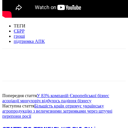
ТЕГИ
ЄБРР
гроші
підтримка АПК
Попередня стаття
У 83% компаній Європейської бізнес
асоціації минулоріч відбулось падіння бізнесу
Наступна стаття
Більшість країн отримує українську
агропродукцію з величезними затримками через штучні
перепони росії