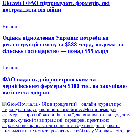
Ukravit і ФАО підтримують фермерів, які
постраждали від війни
Новини
Оцінка відновлення України: потреби на
реконструкцію сягнули $588 млрд, зокрема на
сільське господарство — понад $55 млрд
Новини
ФАО надасть дніпропетровським та
чернігівським фермерам $300 тис. на закупівлю
насіння та добрив