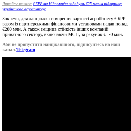
Читайте також:
ЄБРР та Нідерланди нададуть €25 млн на підтримку
українського агросектору
Зокрема, для ланцюжка створення вартості агробізнесу ЄБРР
разом із партнерськими фінансовими установами надав понад
€280 млн. А також зміцнив стійкість інших компаній
приватного сектору, включаючи МСП, за рахунок €170 млн.
Аби не пропустити найцікавішого, підписуйтесь на наш
канал-
Telegram