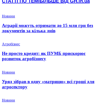
СТАТТІ ПО ТЕМІ
БІЛЬШЕ ВІД GH.in.ua
Новини
Аграрії можуть отримати до 15 млн грн без
документів за кілька днів
Агробізнес
Не просто кредит: як ПУМБ прискорює
розвиток агробізнесу
Новини
Уряд зібрав в одну «матрицю» всі гроші для
агросектору
Новини