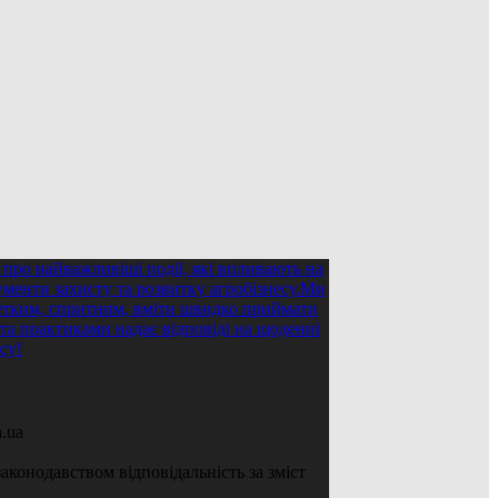
.ua
аконодавством відповідальність за зміст