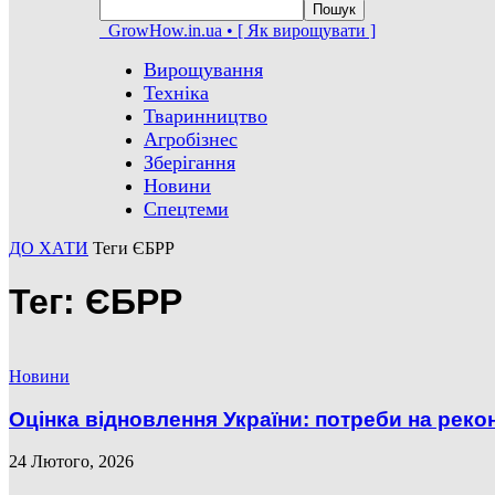
GrowHow.in.ua • [ Як вирощувати ]
Вирощування
Техніка
Тваринництво
Агробізнес
Зберігання
Новини
Спецтеми
ДО ХАТИ
Теги
ЄБРР
Тег: ЄБРР
Новини
Оцінка відновлення України: потреби на рекон
24 Лютого, 2026