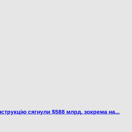
струкцію сягнули $588 млрд, зокрема на...