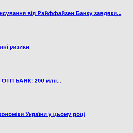
нсування від Райффайзен Банку завдяки...
нні ризики
 ОТП БАНК: 200 млн...
ономіки України у цьому році