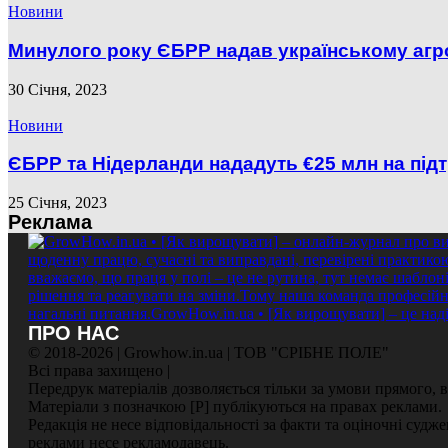
Новини
Минулого року ЄБРР надав українському агр
30 Січня, 2023
Новини
ЄБРР та Нідерланди нададуть €25 млн на під
25 Січня, 2023
Реклама
ПРО НАС
© 2018-2026 | Growhow.in.ua | ТОВ "СРІБНЕ ПОЛЕ"
Всі права захищено |
Передрук матеріалів дозволяється тільки за умови прямого,
Матеріали з позначкою [Р] публікуються на правах реклами.
Редакція не несе відповідальності за факти та оціночні судж
реклами несе рекламодавець.