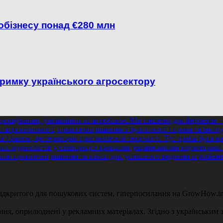
обізнесу понад €280 млн
тримку українського агросектору
 відкритого для пошукових систем, гіперпосилання на GrowHow.in
ення, оприлюднені у рекламних матеріалах. Згідно з українським з