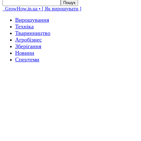
GrowHow.in.ua • [ Як вирощувати ]
Вирощування
Техніка
Тваринництво
Агробізнес
Зберігання
Новини
Спецтеми