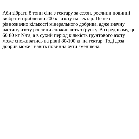
Аби зібрати 8 тонн сіна з гектару за сезон, рослини повинні
ввібрати приблизно 200 кг азоту на гектар. Це не є
рівнозначно кількості мінерального добрива, адже значну
частину азоту рослини споживають з ґрунту. В середньому, це
60-80 кг N/га, а в сухий період кількість ґрунтового азоту
може споживатись на рівні 80-100 кг на гектар. Тоді доза
добрив може і навіть повинна бути зменшена.