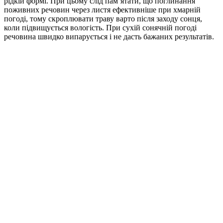
рідкій формі. При цьому слід пам’ятати, що поглинання
поживних речовин через листя ефективніше при хмарній
погоді, тому скроплювати траву варто після заходу сонця,
коли підвищується вологість. При сухій сонячній погоді
речовина швидко випарується і не дасть бажаних результатів.