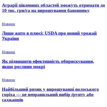
Аграрії південних областей зможуть отримати до
10 тис. грн/га на вирощування бавовнику
Новини
Лише жито в плюсі: USDA про новий урожай
України
Новини
Як підвищити ефективність обприскування,
якщо рослини мокрі
Новини
Найбільший ризик у вирощуванні волоського
горіха — це неправильний вибір ґрунту або
саджанців