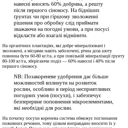
навесні вносять 60% добрива, а решту
після першого сінокосу. На бідніших
ґрунтах чи при гіршому зволоженні
рішення про обробку слід приймати
зважаючи на погодні умови, а при посусі
відкласти або взагалі відмінити.
На органічних плантаціях, які добре мінералізовані і
зволожені, а місцями навіть заболочені, річна доза азоту
повинна бути 60-80 кг/га, а при повільній мінералізації ґрунту
80-100 кг/га, зберігаючи поділ — 60% навесні і 40% після
першого сінокосу.
NB: Позакореневе удобрення дає більше
можливостей вплинути на розвиток
рослин, особливо в період несприятливих
погодних умов (посухи), і забезпечує
безперервне поповнення мікроелементами,
які необхідні для рослин.
На початку посухи коренева система обмежує поглинання
поживних речовин, тому цілком виправдано вносити їх у