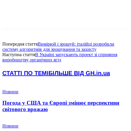
Попередня стаття
Вимірюй і зрошуй: італійці розробили
систему алгоритмів для зрошування та захисту
Наступна стаття
В Україні запускають проект зі сприяння
виробництву органічних ягід
СТАТТІ ПО ТЕМІ
БІЛЬШЕ ВІД GH.in.ua
Новини
Погода у США та Європі змінює перспективи
світового врожаю
Новини