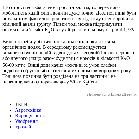
Що стосується збагачення рослин калієм, то через його
мобільність калій слід вводити дуже точно. Доза повинна бути
результатом фактичної родючості ґрунту, тому є сенс зробити
хімічний аналіз ґрунту. Тільки тоді можна підтримувати
оптимальний вміст K
O в сухій речовині корму на рівні 1,7%.
2
Вищі потреби у збагаченні калієм спостерігаються за
органічних полях. В середньому рекомендується
використовувати калій в двох дозах: весняній і після першого
або другого (якщо разом буде три) сінокосів в кількості K
O
2
50-60 кг/га. Вищі дози калію можливі за умов слабкої
родючості ґрунтів або інтенсивних сінокосів впродовж року.
Тоді доза повинна бути розділена на три частини і не
перевищувати одноразову дозу 50 кг K
O/га.
2
Підготувала
Ірина Шевчук
ТЕГИ
Агротехінка
Вирощування
Удобрення
Урожай