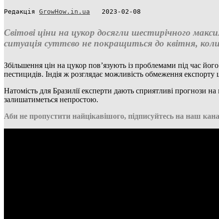
Редакція 
GrowHow.in.ua
   2023-02-08
Світові ціни на цукор досягли шестирічного макси
ситуація суттєво не покращиться до квітня, коли 
Збільшення цін на цукор пов’язують із проблемами під час його
пестицидів. Індія ж розглядає можливість обмеження експорту
Натомість для Бразилії експерти дають сприятливі прогнози на
залишатиметься непростою.
Аби не пропустити найцікавішого, підписуйтесь на наш кана