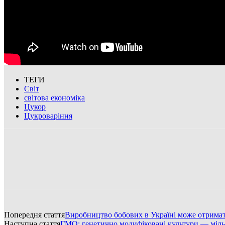
ТЕГИ
Світ
світова економіка
Цукор
Цукроваріння
Попередня стаття
Виробництво бобових в Україні може отрима
Наступна стаття
ГМО: генетично модифіковані культури — міль