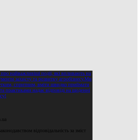
.ua
аконодавством відповідальність за зміст