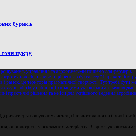
ових буряків
н тонн цукру
 відкритого для пошукових систем, гіперпосилання на GrowHow.in
ення, оприлюднені у рекламних матеріалах. Згідно з українським з