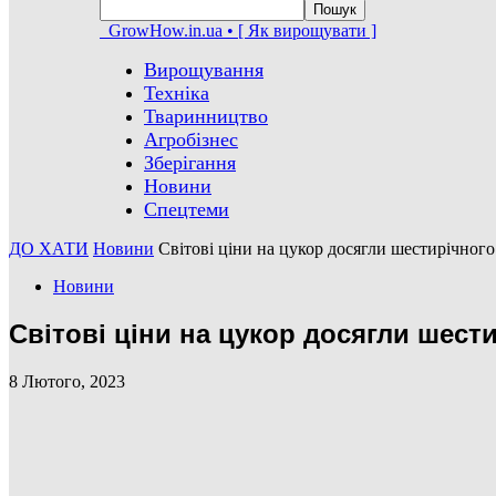
GrowHow.in.ua • [ Як вирощувати ]
Вирощування
Техніка
Тваринництво
Агробізнес
Зберігання
Новини
Спецтеми
ДО ХАТИ
Новини
Світові ціни на цукор досягли шестирічног
Новини
Світові ціни на цукор досягли шес
8 Лютого, 2023