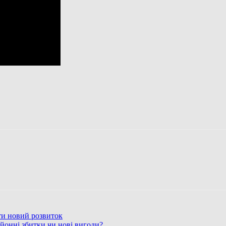
ти новий розвиток
йонні збитки чи нові вигоди?