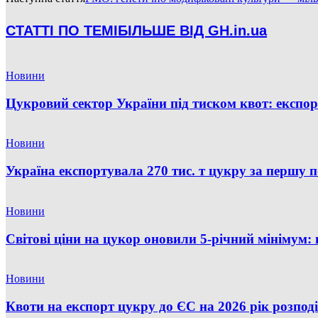
СТАТТІ ПО ТЕМІ
БІЛЬШЕ ВІД GH.in.ua
Новини
Цукровий сектор України під тиском квот: експо
Новини
Україна експортувала 270 тис. т цукру за першу
Новини
Світові ціни на цукор оновили 5-річний мінімум: 
Новини
Квоти на експорт цукру до ЄС на 2026 рік розпод