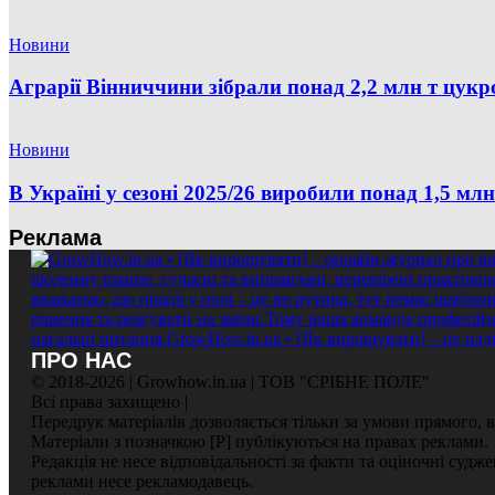
Новини
Аграрії Вінниччини зібрали понад 2,2 млн т цукр
Новини
В Україні у сезоні 2025/26 виробили понад 1,5 мл
Реклама
ПРО НАС
© 2018-2026 | Growhow.in.ua | ТОВ "СРІБНЕ ПОЛЕ"
Всі права захищено |
Передрук матеріалів дозволяється тільки за умови прямого,
Матеріали з позначкою [Р] публікуються на правах реклами.
Редакція не несе відповідальності за факти та оціночні судж
реклами несе рекламодавець.