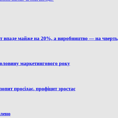
рт впаде майже на 20%, а виробництво — на чверть
 половину маркетингового року
попит просідає, профіцит зростає
ілено