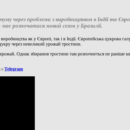
муму через проблеми з виробництвом в Індії та Євр
має розпочатися новий сезон у Бразилії.
 виробництва як у Європі, так і в Індії. Європейська цукрова гал
 цукру через невеликий урожай тростини.
 врожай. Однак збирання тростини там розпочнеться не раніше кв
л-
Telegram