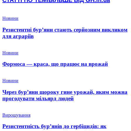
Новини
Резистентні бур’яни стають серйозним викликом
для аграріїв
Новини
Формоса — краса, що працює на врожай
Новини
Через бур’яни щороку гине урожай, яким можна
прогодувати мільярд людей
Вирощування
Резистентність бур’янів до гербіцидів: як