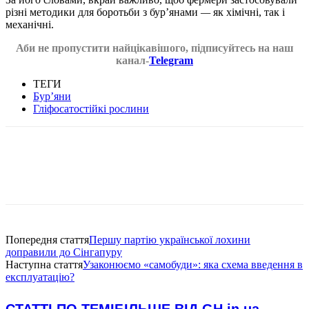
різні методики для боротьби з бур’янами
—
як хімічні, так і
механічні.
Аби не пропустити найцікавішого, підписуйтесь на наш
канал-
Telegram
ТЕГИ
Бур’яни
Гліфосатостійкі рослини
Попередня стаття
Першу партію української лохини
доправили до Сінгапуру
Наступна стаття
Узаконюємо «самобуди»: яка схема введення в
експлуатацію?
СТАТТІ ПО ТЕМІ
БІЛЬШЕ ВІД GH.in.ua