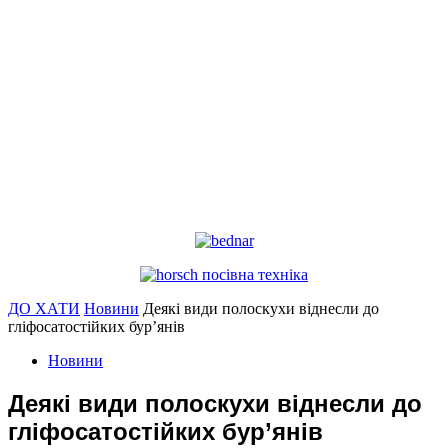
ДО ХАТИ
Новини
Деякі види полоскухи віднесли до
гліфосатостійких бур’янів
Новини
Деякі види полоскухи віднесли до
гліфосатостійких бур’янів