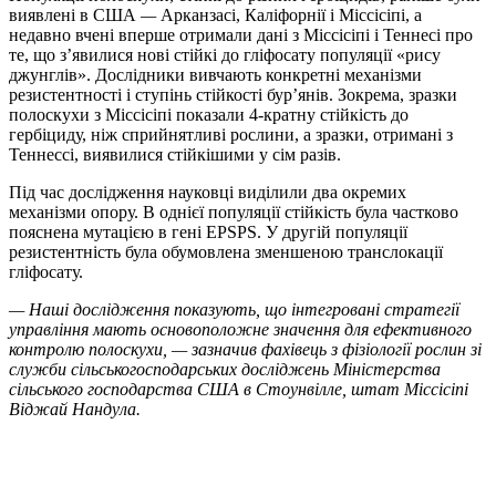
виявлені в США
—
Арканзасі, Каліфорнії і Міссісіпі, а
недавно вчені вперше отримали дані з Міссісіпі і Теннесі про
те, що з’явилися нові стійкі до гліфосату популяції «рису
джунглів». Дослідники вивчають конкретні механізми
резистентності і ступінь стійкості бур’янів. Зокрема, зразки
полоскухи з Міссісіпі показали 4-кратну стійкість до
гербіциду, ніж сприйнятливі рослини, а зразки, отримані з
Теннессі, виявилися стійкішими у сім разів.
Під час дослідження науковці виділили два окремих
механізми опору. В однієї популяції стійкість була частково
пояснена мутацією в гені EPSPS. У другій популяції
резистентність була обумовлена зменшеною транслокації
гліфосату.
— Наші дослідження показують, що інтегровані стратегії
управління мають основоположне значення для ефективного
контролю полоскухи, — зазначив фахівець з фізіології рослин зі
служби сільськогосподарських досліджень Міністерства
сільського господарства США в Стоунвілле, штат Міссісіпі
Віджай Нандула.