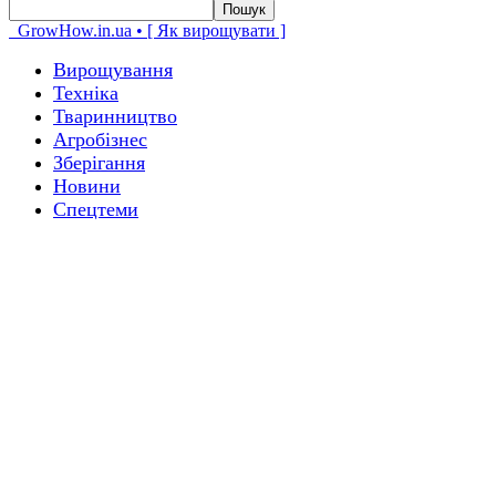
GrowHow.in.ua • [ Як вирощувати ]
Вирощування
Техніка
Тваринництво
Агробізнес
Зберігання
Новини
Спецтеми