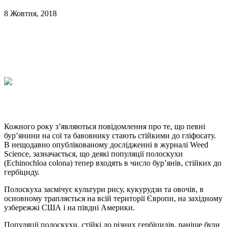
8 Жовтня, 2018
Кожного року з’являються повідомлення про те, що певні
бур’янини на сої та бавовнику стають стійкими до гліфосату.
В нещодавно опублікованому дослідженні в журналі Weed
Science, зазначається, що деякі популяції полоскухи
(Echinochloa colona) тепер входять в число бур’янів, стійких до
гербіциду.
Полоскуха засмічує культури рису, кукурудзи та овочів, в
основному трапляється на всій території Європи, на західному
узбережжі США і на півдні Америки.
Популяції полоскухи, стійкі до різних гербіцидів, раніше були