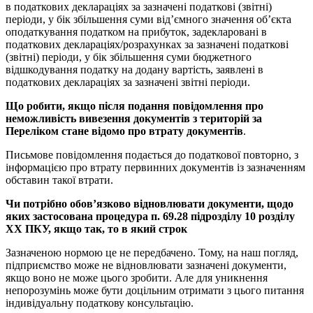
в податкових деклараціях за зазначені податкові (звітні)
періоди, у бік збільшення суми від’ємного значення об’єкта
оподаткування податком на прибуток, задекларовані в
податкових деклараціях/розрахунках за зазначені податкові
(звітні) періоди, у бік збільшення суми бюджетного
відшкодування податку на додану вартість, заявлені в
податкових деклараціях за зазначені звітні періоди.
Що робити, якщо після подання повідомлення про
неможливість вивезення документів з територій за
Переліком стане відомо про втрату документів
.
Письмове повідомлення подається до податкової повторно, з
інформацією про втрату первинних документів із зазначенням
обставин такої втрати.
Чи потрібно обов’язково відновлювати документи, щодо
яких застосована процедура п. 69.28 підрозділу 10 розділу
ХХ ПКУ, якщо так, то в який строк
Зазначеною нормою це не передбачено. Тому, на наш погляд,
підприємство може не відновлювати зазначені документи,
якщо воно не може цього зробити. Але для уникнення
непорозумінь може бути доцільним отримати з цього питання
індивідуальну податкову консультацію.