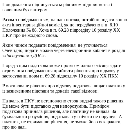
Повідомлення підписується керівником підприємства і
головним бухгалтером.
Разом з повідомленням, на наш погляд, потрібно подати копію
акта інвентаризаційної комісії, як це передбачено в п. 6.10
Положення № 88. Хоча в п. 69.28 підрозділу 10 розділу ХХ
ПКУ про це жодного слова.
Яким чином подавати повідомлення, не уточняється.
Очевидно, подати можна через електронний кабінет в розділі
«
Листування з ДПС
».
Поряд з цим податкова може протягом одного місяця з дати
отримання повідомлення прийняти рішення про відмову у
застосуванні норм п. 69.28 підрозділу 10 розділу ХХ ПКУ.
Вмотивоване рішення про відмову податкова видає платнику
із зазначенням підстави та доказів такої відмови.
На жаль, в ПКУ не встановлено строк видачі такого рішення.
Це може бути підставою для непорозумінь. Приміром,
податкова прийняла рішення, але платнику не видала. За
буквального розуміння, податкова тут нічого не порушує. А
платник, не отримавши рішення, не зможе його оскаржити,
про що далі.