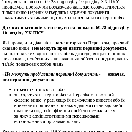
Тому встановлена п. 69.28 підрозділу 10 розділу ХХ ПКУ
процедура, про яку ми розказуємо далі, застосовуватиметься
тільки якщо Перелік затвердять і втрачені документи
вважатимуться такими, що знаходилися на таких територіях.
До яких платників застосовується норма п. 69.28 підрозділу
10 розділу ХХ ПКУ
Які провадили діяльність на територіях за Переліком, про який
сказано вище, і
не можуть пред’явити первинні документи
,
на підставі яких здійснюється облік доходів, витрат та інших
показників, пов’язаних з визначенням об’єктів оподаткування
та/або податкових зобов’язань.
«
Не можуть пред’явити первинні документи
» — означає,
що первинні документи:
втрачені чи зіпсовані або
знаходяться на територіях за Переліком, про який
сказано вище, у разі якщо їх неможливо вивезти або їх
вивезення пов’язане з ризиком для життя чи здоров’я
платника податків, фізичних осіб чи неможливе у
зв’язку з адміністративними перешкодами,
встановленими органами влади.
Разом з тим в цій нормі ПКУ зазначено, що втрата документів,