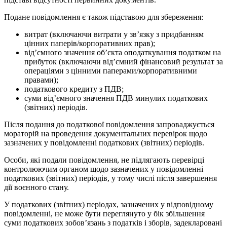
Подане повідомлення є також підставою для збереження:
витрат (включаючи витрати у зв’язку з придбанням
цінних паперів/корпоративних прав);
від’ємного значення об’єкта оподаткування податком на
прибуток (включаючи від’ємний фінансовий результат за
операціями з цінними паперами/корпоративними
правами);
податкового кредиту з ПДВ;
суми від’ємного значення ПДВ минулих податкових
(звітних) періодів.
Після подання до податкової повідомлення запроваджується
мораторій на проведення документальних перевірок щодо
зазначених у повідомленні податкових (звітних) періодів.
Особи, які подали повідомлення, не підлягають перевірці
контролюючим органом щодо зазначених у повідомленні
податкових (звітних) періодів, у тому числі після завершення
дії воєнного стану.
У податкових (звітних) періодах, зазначених у відповідному
повідомленні, не може бути переглянуто у бік збільшення
суми податкових зобов’язань з податків і зборів, задекларовані