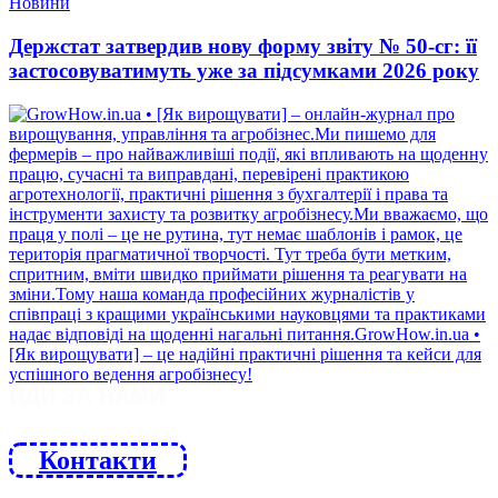
Новини
Держстат затвердив нову форму звіту № 50-сг: її
застосовуватимуть уже за підсумками 2026 року
ЙДИ ЗА НАМИ
Контакти