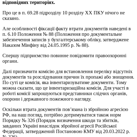
відповідних територіях.
Про це в п. 69.28 підрозділу 10 розділу ХХ ПКУ нічого не
сказано.
Але особливості фіксації факту втрати документів наведені в
п. 6.10 Положення № 88 (Положення про документальне
забезпечення записів у бухгалтерському обліку, затверджене
Наказом Мінфіну від 24.05.1995 р. № 88).
Спершу підприємство повинне повідомити правоохоронні
органи.
Далі призначити комісію для встановлення переліку відсутніх
документів та розслідування причин їх пропажі або знищення.
По суті це комісія, яка інвентаризуватиме документи. Тому
можна сказати, що це інвентаризаційна комісія. Для участі в
роботі комісії запрошуються представники слідчих органів,
охорони і державного пожежного нагляду.
Оскільки втрата документів пов’язана із збройною агресією
РФ, на наш погляд, потрібно дотримуватися також норм
Порядку № 326 (Порядок визначення шкоди та збитків,
завданих Україні внаслідок збройної агресії Російської
Федерації, затверджений Постановою КМУ від 20.03.2022 р.
№ 326).