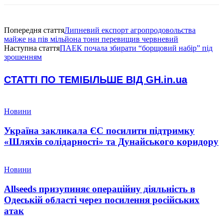
Попередня стаття
Липневий експорт агропродовольства
майже на пів мільйона тонн перевищив червневий
Наступна стаття
ПАЕК почала збирати “борщовий набір” під
зрошенням
СТАТТІ ПО ТЕМІ
БІЛЬШЕ ВІД GH.in.ua
Новини
Україна закликала ЄС посилити підтримку
«Шляхів солідарності» та Дунайського коридору
Новини
Allseeds призупиняє операційну діяльність в
Одеській області через посилення російських
атак