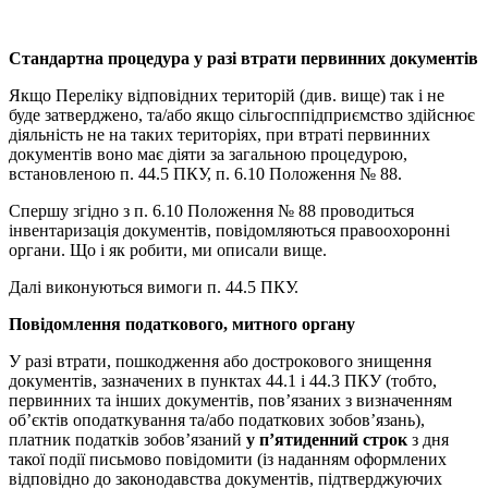
Стандартна процедура у разі втрати первинних документів
Якщо Переліку відповідних територій (див. вище) так і не
буде затверджено, та/або якщо сільгосппідприємство здійснює
діяльність не на таких територіях, при втраті первинних
документів воно має діяти за загальною процедурою,
встановленою п. 44.5 ПКУ, п. 6.10 Положення № 88.
Спершу згідно з п. 6.10 Положення № 88 проводиться
інвентаризація документів, повідомляються правоохоронні
органи. Що і як робити, ми описали вище.
Далі виконуються вимоги п. 44.5 ПКУ.
Повідомлення податкового, митного органу
У разі втрати, пошкодження або дострокового знищення
документів, зазначених в пунктах 44.1 і 44.3 ПКУ (тобто,
первинних та інших документів, пов’язаних з визначенням
об’єктів оподаткування та/або податкових зобов’язань),
платник податків зобов’язаний
у п’ятиденний строк
з дня
такої події письмово повідомити (із наданням оформлених
відповідно до законодавства документів, підтверджуючих