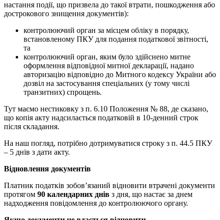
настання події, що призвела до такої втрати, пошкодження або
дострокового знищення документів):
контролюючий орган за місцем обліку в порядку,
встановленому ПКУ для подання податкової звітності,
та
контролюючий орган, яким було здійснено митне
оформлення відповідної митної декларації, надано
авторизацію відповідно до Митного кодексу України або
дозвіл на застосування спеціальних (у тому числі
транзитних) спрощень.
Тут маємо нестиковку з п. 6.10 Положення № 88, де сказано,
що копія акту надсилається податковій в 10-денний строк
після складання.
На наш погляд, потрібно дотримуватися строку з п. 44.5 ПКУ
– 5 днів з дати акту.
Відновлення документів
Платник податків зобов’язаний відновити втрачені документи
протягом
90 календарних днів
з дня, що настає за днем
надходження повідомлення до контролюючого органу.
Якщо документи не вдається відновити