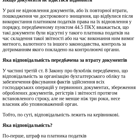
У разі не відновлення документів, або їх повторної втрати,
пошкодження чи дострокового знищення, що відбулися після
використання платником податків права на їх відновлення у
порядку, передбаченому пунктом 44.5 ПКУ, вважається, що
такі документи були відсутні у такого платника податків на
час складення такої звітності або на час виконання ним вимог
митного, валютного та іншого законодавства, контроль за
дотриманням якого покладено на контролюючі органи.
Яка відповідальність передбачена за втрату документів
У частині третій ст. 8 Закону про бухоблік передбачено, що
відповідальність за організацію бухгалтерського обліку та
забезпечення фіксування фактів здійснення всіх
господарських операцій у первинних документах, збереження
оброблених документів, регістрів і звітності протягом
встановленого строку, але не менше ніж три роки, несе
власник або уповноважений орган.
Тобто, по суті, відповідальність лежить на керівникові.
Яка відповідальність?
По-перше, штраф на платника податків