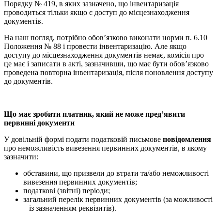
Порядку № 419, в яких зазначено, що інвентаризація
проводиться тільки якщо є доступ до місцезнаходження
документів.
На наш погляд, потрібно обов’язково виконати норми п. 6.10
Положення № 88 і провести інвентаризацію. Але якщо
доступу до місцезнаходження документів немає, комісія про
це має і записати в акті, зазначивши, що має бути обов’язково
проведена повторна інвентаризація, після поновлення доступу
до документів.
Що має зробити платник, який не може пред’явити
первинні документи
У довільній формі подати податковій письмове
повідомлення
про неможливість вивезення первинних документів, в якому
зазначити:
обставини, що призвели до втрати та/або неможливості
вивезення первинних документів;
податкові (звітні) періоди;
загальний перелік первинних документів (за можливості
– із зазначенням реквізитів).