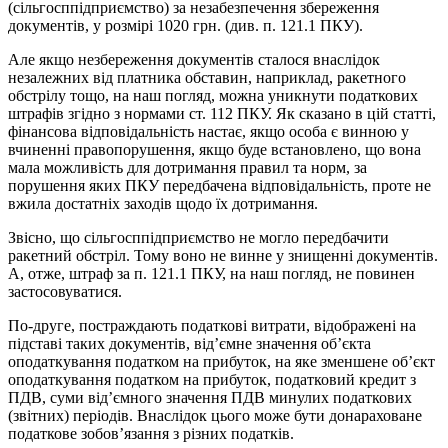
(сільгосппідприємство) за незабезпечення збереження
документів, у розмірі 1020 грн. (див. п. 121.1 ПКУ).
Але якщо незбереження документів сталося внаслідок
незалежних від платника обставин, наприклад, ракетного
обстрілу тощо, на наш погляд, можна уникнути податкових
штрафів згідно з нормами ст. 112 ПКУ. Як сказано в цій статті,
фінансова відповідальність настає, якщо особа є винною у
вчиненні правопорушення, якщо буде встановлено, що вона
мала можливість для дотримання правил та норм, за
порушення яких ПКУ передбачена відповідальність, проте не
вжила достатніх заходів щодо їх дотримання.
Звісно, що сільгосппідприємство не могло передбачити
ракетний обстріл. Тому воно не винне у знищенні документів.
А, отже, штраф за п. 121.1 ПКУ, на наш погляд, не повинен
застосовуватися.
По-друге, постраждають податкові витрати, відображені на
підставі таких документів, від’ємне значення об’єкта
оподаткування податком на прибуток, на яке зменшене об’єкт
оподаткування податком на прибуток, податковий кредит з
ПДВ, суми від’ємного значення ПДВ минулих податкових
(звітних) періодів. Внаслідок цього може бути донараховане
податкове зобов’язання з різних податків.