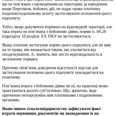
що не пов’язана з проведенням на територіях за наведеним
вище Переліком, бойових дій, не надає права платнику
податків/податковому агенту застосовувати положення цього
підпункту.
Тобто, якщо документи втрачено на відповідній території, але
така втрата не пов’язана з бойовими діями, норми п. 69.28
підрозділу 10 розділу ХХ ПКУ не застосовуються.
Якщо платник застосував норми цього підпункту, але не мав
на те права, він вважається таким, що ухиляється від
оподаткування. А, значить, має нести відповідальність в
загальному порядку.
Причому обов’язок доведення відсутності підстав для
застосування положень цього підпункту покладається на
податкову.
Пов’язана втрата з бойовими діями чи ні, на практиці може
трактуватися досить суб’єктивно. Що, зрештою, буде
причиною непорозумінь між платниками і податковими
органами.
Яким чином сільгосппідприємству зафіксувати факт
втрати первинних документів чи знаходження їх на