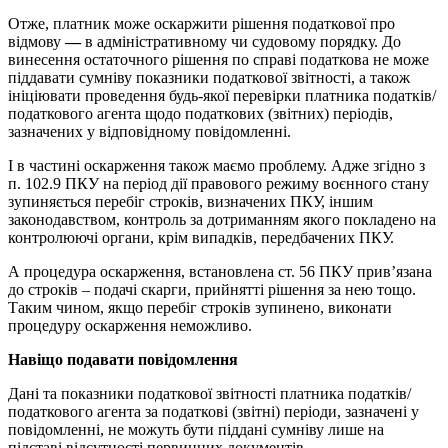
Отже, платник може оскаржити рішення податкової про
відмову
—
в адміністративному чи судовому порядку. До
винесення остаточного рішення по справі податкова не може
піддавати сумніву показники податкової звітності, а також
ініціювати проведення будь-якої перевірки платника податків/
податкового агента щодо податкових (звітних) періодів,
зазначених у відповідному повідомленні.
І в частині оскарження також маємо проблему. Адже згідно з
п. 102.9 ПКУ на період дії правового режиму воєнного стану
зупиняється перебіг строків, визначених ПКУ, іншим
законодавством, контроль за дотриманням якого покладено на
контролюючі органи, крім випадків, передбачених ПКУ.
А процедура оскарження, встановлена ст. 56 ПКУ прив’язана
до строків – подачі скарги, прийнятті рішення за нею тощо.
Таким чином, якщо перебіг строків зупинено, виконати
процедуру оскарження неможливо.
Навіщо подавати повідомлення
Дані та показники податкової звітності платника податків/
податкового агента за податкові (звітні) періоди, зазначені у
повідомленні, не можуть бути піддані сумніву лише на
підставі відсутності первинних документів.