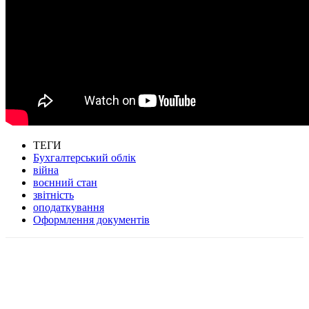
ТЕГИ
Бухгалтерський облік
війна
воєнний стан
звітність
оподаткування
Оформлення документів