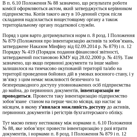
В п. 6.10 Положення № 88 зазначено, що результати роботи
комісії оформляються актом, який затверджується керівником
підприємства. Копія такого акту в 10-денний строк після
складання надсилається вищестоящому органу а також
територіальному органу податкової служби.
Поряд з цим варто дотримуватися норм п. 8 розд. І Положення
№ 879 (Положення про інвентаризацію активів та зобов’язань,
затверджене Наказом Мінфіну від 02.09.2014 р. № 879) і п. 12
Порядку № 419 (Порядок подання фінансової звітності,
затверджений постановою КМУ від 28.02.2000 р. № 419). Там
зазначено, що якщо первинні документи та інше майно
залишилося на тимчасово окупованій території та/або на
території проведення бойових дій в умовах воєнного стану, і у
зв’язку з цим немає можливості безпечного та
безперешкодного доступу уповноважених осіб підприємства
до майна, до первинних документів,
інвентаризація не
проводиться
. Провести таку інвентаризацію підприємство
зобов’язане станом на перше число місяця, що настає за
місяцем, в якому
з’явилася можливість доступу
до активів,
первинних документів і регістрів бухгалтерського обліку.
Тут маємо певну нестиковку між нормами п. 6.10 Положення
№ 88, яке зобов’язує провести інвентаризацію у разі втрати
документів, і нормами п. 8 розд. І Положення № 879 і п. 12