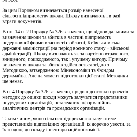
За цим Порядком визначається розмір нанесеної
сільгосппідприємству шкоди. Шкоду визначають і в разі
втрати документів.
В пп. 14 п. 2 Порядку № 326 зазначено, що відповідальними за
визначення шкоди та збитків в частині підприємств
недержавної форми власності є обласні, Київська міська
державні адміністрації (на період воєнного стану – військові
адміністрації). Шкоду визначають як за вартістю втраченого,
знищеного, пошкодженого, так і упущену вигоду. Причому
визначення шкоди та збитків здійснюється згідно з
Методикою, затвердженою Мінекономіки та Фондом
держмайна. Але на момент підготовки цієї статті Методики
ще немає.
В п. 4 Порядку № 326 зазначено, що до підготовки проектів
методик до оцінки шкоди можуть залучатися представники
неурядових організацій, незалежних інформаційно-
аналітичних центрів та громадських організацій.
Таким чином, якщо сільгосппідприємство залучатиме
представників відповідних організацій, їх доречно увести, за
їх згодою, до складу інвентаризаційної комісії.