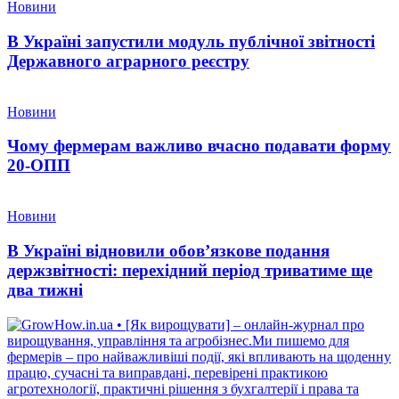
Новини
В Україні запустили модуль публічної звітності
Державного аграрного реєстру
Новини
Чому фермерам важливо вчасно подавати форму
20-ОПП
Новини
В Україні відновили обов’язкове подання
держзвітності: перехідний період триватиме ще
два тижні