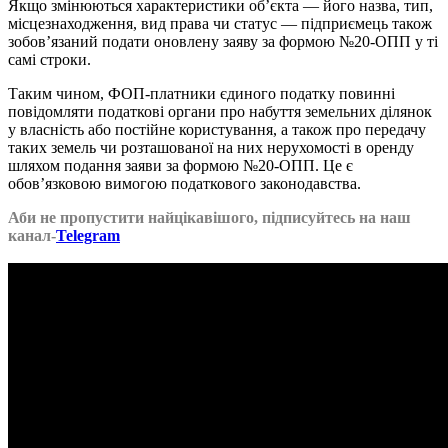
Якщо змінюються характеристики об’єкта — його назва, тип,
місцезнаходження, вид права чи статус — підприємець також
зобов’язаний подати оновлену заяву за формою №20-ОПП у ті
самі строки.
Таким чином, ФОП-платники єдиного податку повинні
повідомляти податкові органи про набуття земельних ділянок
у власність або постійне користування, а також про передачу
таких земель чи розташованої на них нерухомості в оренду
шляхом подання заяви за формою №20-ОПП. Це є
обов’язковою вимогою податкового законодавства.
Аби не пропустити найцікавішого, підписуйтесь на наш
канал-
Telegram