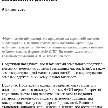
9 Липня, 2026
Фізичні особи-підприємці, які працюють на спрощеній системі
оподаткування, повинні повідомляти податкові органи про
набуття у власність або користування земельних ділянок шляхом
подання заяви за формою №20-ОПП. На цьому наголосили у
Головному управлінні ДПС в Одеській області.
Податківці нагадують, що платниками земельного податку є
власники земельних ділянок і земельних часток (паїв), а також
землекористувачі, які мають право постійного користування
землями державної чи комунальної власності.
Водночас Податковий кодекс передбачає низку пільг для
платників єдиного податку. Зокрема, ФОП першої – третьої
груп звільняються від нарахування, сплати та подання
звітності із земельного податку за земельні ділянки, які
використовуються у господарській діяльності. Виняток
становлять випадки, коли земельна ділянка або розташована