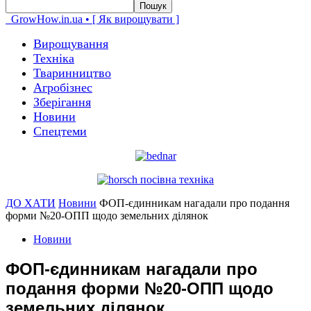
GrowHow.in.ua • [ Як вирощувати ]
Вирощування
Техніка
Тваринництво
Агробізнес
Зберігання
Новини
Спецтеми
ДО ХАТИ
Новини
ФОП-єдинникам нагадали про подання
форми №20-ОПП щодо земельних ділянок
Новини
ФОП-єдинникам нагадали про
подання форми №20-ОПП щодо
земельних ділянок