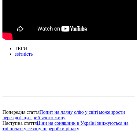
ТЕГИ
звітність
Попередня стаття
Попит на лляну олію у світі може зрости
через дефіцит риб’ячого жиру
Наступна стаття
Ціни на соняшник в Україні знижуються на
тлі початку сезону переробки ріпаку