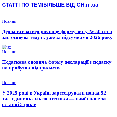
СТАТТІ ПО ТЕМІ
БІЛЬШЕ ВІД GH.in.ua
Новини
Держстат затвердив нову форму звіту № 50-сг: її
застосовуватимуть уже за підсумками 2026 року
Новини
Податкова оновила форму декларації з податку
на прибуток підприємств
Новини
У 2025 році в Україні зареєстрували понад 52
тис. одиниць сільгосптехніки — найбільше за
останні 5 років