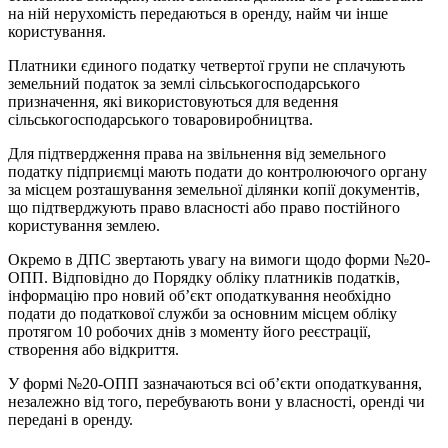
на ній нерухомість передаються в оренду, найм чи інше
користування.
Платники єдиного податку четвертої групи не сплачують
земельний податок за землі сільськогосподарського
призначення, які використовуються для ведення
сільськогосподарського товаровиробництва.
Для підтвердження права на звільнення від земельного
податку підприємці мають подати до контролюючого органу
за місцем розташування земельної ділянки копії документів,
що підтверджують право власності або право постійного
користування землею.
Окремо в ДПС звертають увагу на вимоги щодо форми №20-
ОПП. Відповідно до Порядку обліку платників податків,
інформацію про новий об’єкт оподаткування необхідно
подати до податкової служби за основним місцем обліку
протягом 10 робочих днів з моменту його реєстрації,
створення або відкриття.
У формі №20-ОПП зазначаються всі об’єкти оподаткування,
незалежно від того, перебувають вони у власності, оренді чи
передані в оренду.