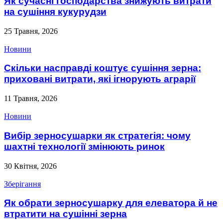
Як сучасні господарства знижують витрати
на сушіння кукурудзи
25 Травня, 2026
Новини
Скільки насправді коштує сушіння зерна:
приховані витрати, які ігнорують аграрії
11 Травня, 2026
Новини
Вибір зерносушарки як стратегія: чому
шахтні технології змінюють ринок
30 Квітня, 2026
Зберігання
Як обрати зерносушарку для елеватора й не
втратити на сушінні зерна