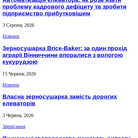
проблему кадрового дефіциту та зробити
підприємство прибутковішим
3 Серпня, 2026
Новини
Зерносушарка Brice-Baker: за один прохід
аграрії Вінниччини впоралися з вологою
кукурудзою
15 Червня, 2026
Новини
Власна зерносушарка замість дорогих
елеваторів
3 Червня, 2026
Зберігання