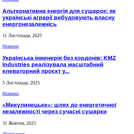
Альтернативна енергія для сушарок: як
українські аграрії вибудовують власну
енергонезалежнісь
11 Листопада, 2025
Новини
Українська інженерія без кордонів: KMZ
Industries реалізувала масштабний
елеваторний проєкт у...
5 Листопада, 2025
Новини
«Микулинецьке»: шлях до енергетичної
незалежності через сучасні сушарки
31 Жовтня, 2025
Зберігання