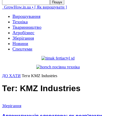
GrowHow.in.ua • [ Як вирощувати ]
Вирощування
Техніка
Тваринництво
Агробізнес
Зберігання
Новини
Спецтеми
ДО ХАТИ
Теги
KMZ Industries
Тег: KMZ Industries
Зберігання
Автоматизація елеватора: як розв’язати