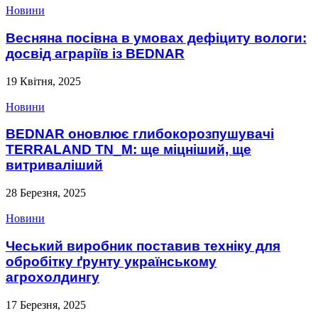
Новини
Весняна посівна в умовах дефіциту вологи:
досвід аграріїв із BEDNAR
19 Квітня, 2025
Новини
BEDNAR оновлює глибокорозпушувачі
TERRALAND TN_M: ще міцніший, ще
витриваліший
28 Березня, 2025
Новини
Чеський виробник поставив техніку для
обробітку ґрунту українському
агрохолдингу
17 Березня, 2025