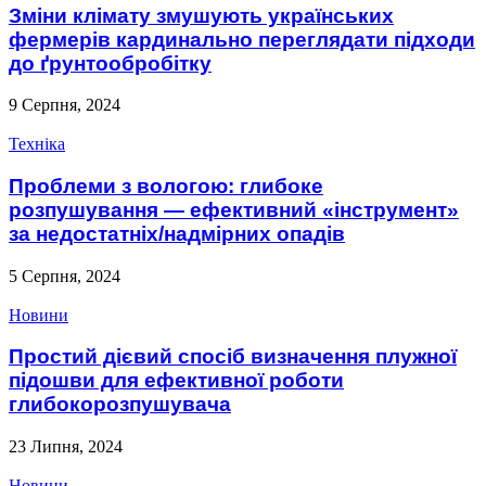
Зміни клімату змушують українських
фермерів кардинально переглядати підходи
до ґрунтообробітку
9 Серпня, 2024
Техніка
Проблеми з вологою: глибоке
розпушування — ефективний «інструмент»
за недостатніх/надмірних опадів
5 Серпня, 2024
Новини
Простий дієвий спосіб визначення плужної
підошви для ефективної роботи
глибокорозпушувача
23 Липня, 2024
Новини