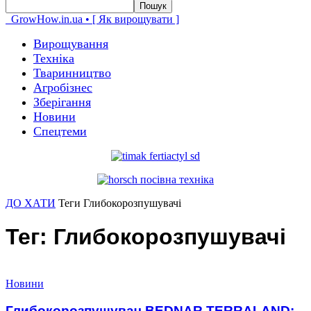
GrowHow.in.ua • [ Як вирощувати ]
Вирощування
Техніка
Тваринництво
Агробізнес
Зберігання
Новини
Спецтеми
ДО ХАТИ
Теги
Глибокорозпушувачі
Тег: Глибокорозпушувачі
Новини
Глибокорозпушувач BEDNAR TERRALAND: