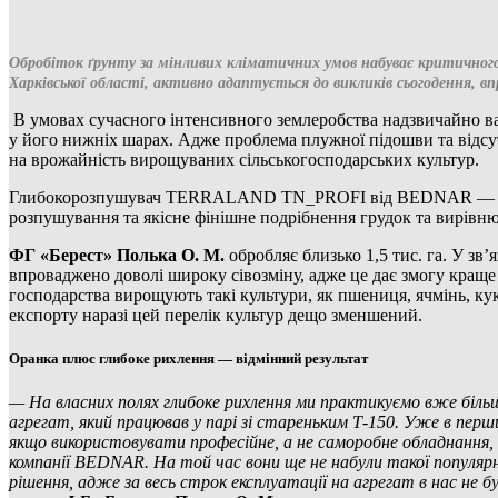
Обробіток ґрунту за мінливих кліматичних умов набуває критичного
Харківської області, активно адаптується до викликів сьогодення, в
В умовах сучасного інтенсивного землеробства надзвичайно в
у його нижніх шарах. Адже проблема плужної підошви та відсут
на врожайність вирощуваних сільськогосподарських культур.
Глибокорозпушувач TERRALAND TN_PROFI від BEDNAR — це ви
розпушування та якісне фінішне подрібнення грудок та вирівн
ФГ «Берест» Полька О. М.
обробляє близько 1,5 тис. га. У з
впроваджено доволі широку сівозміну, адже це дає змогу краще 
господарства вирощують такі культури, як пшениця, ячмінь, кук
експорту наразі цей перелік культур дещо зменшений.
Оранка плюс глибоке рихлення — відмінний результат
— На власних полях глибоке рихлення ми практикуємо вже більш
агрегат, який працював у парі зі стареньким Т-150. Уже в пер
якщо використовувати професійне, а не саморобне обладнання, 
компанії BEDNAR. На той час вони ще не набули такої популярнос
рішення, адже за весь строк експлуатації на агрегат в нас не 