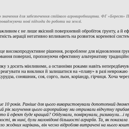
 значення для забезпечення стійкого агровиробництва.
ФГ «Берест» По
проваджуючи нові підходи до роботи на землі.
ажливим є не лише якісний поверхневий обробіток ґрунту, а й 
ність аерації негативно впливають на розвиток кореневої систем
сокопродуктивне рішення, розроблене для відновлення ґрунт
ювання поверхні, пропонуючи ефективну альтернативу традиційн
в’язку з досить мінливими, а останніми роками навіть непередба
реагувати на виклики й залишатися на «плаву» в разі неврожаю од
урудза, соняшник, соя, сорго, льон, коріандр, гірчиця. Хоча чере
е 10 років. Раніше для цього використовували допотопний двомет
ший рік залучення цього агроприйому ми отримали відчутну прибав
то й ефект буде кращий? Обдумали, поміркували, ризикнули…і пр
ті, як нині, були маловідомі більшості аграріїв. Та, як показал
було жодних нарікань, він чесно відробляв витрачені на нього ко