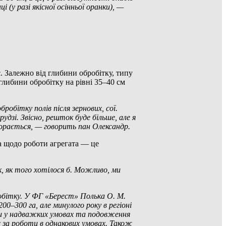
 (у разі якісної осінньої оранки), —
Залежно від глибини обробітку, типу
 глибини обробітку на рівні 35–40 см
бробітку полів після
зернових, сої.
удзі. Звісно, решток буде більше, але я
впорається, — говорить пан Олександр.
а щодо роботи агрегата — це
к, як того хотілося б. Можливо, ми
обітку.
У
ФГ «Берест» Полька О. М.
–300 га, але минулого року в регіоні
и у надважких умовах та подовження
рс за роботи в однакових умовах.
Також