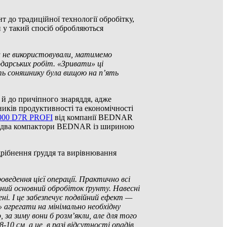
 до традиційної технології обробітку,
и у такий спосіб обробляються
и не використовували, матимемо
подарських робіт. «Зривати» ці
сть соняшнику була вищою на п’ять
.
й до причіпного знаряддя, адже
иків продуктивності та економічності
000 D7R PROFI
від компанії BEDNAR
 та два компактори BEDNAR із шириною
дрібнення ґруддя та вирівнювання
ведення цієї операції. Практично всі
ний основний обробіток ґрунту. Навесні
ені. І це забезпечує подвійний ефект —
» агрегати на мінімально необхідну
, за зиму вони б розм’якли, але для того
10 см, а це, в разі відсутності опадів