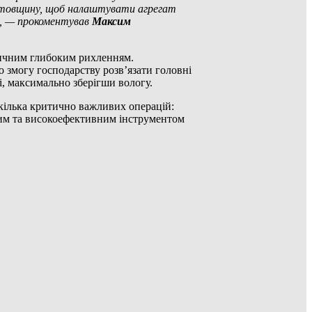
ї товщину, щоб налаштувати агрегат
и, — прокоментував
Максим
дичним глибоким рихленням.
змогу господарству розв’язати головні
, максимально зберігши вологу.
ілька критично важливих операцій:
ним та високоефективним інструментом