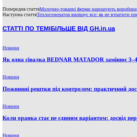
Попередня стаття
Молочно-товарні ферми нарощують виробницт
Наступна стаття
Теплогенератор вирішує все: як не втратити п
СТАТТІ ПО ТЕМІ
БІЛЬШЕ ВІД GH.in.ua
Новини
Як одна сівалка BEDNAR MATADOR замінює 3–4 
Новини
Пожнивні рештки під контролем: практичний д
Новини
Коли оранка стає не єдиним варіантом: досвід 
Новини