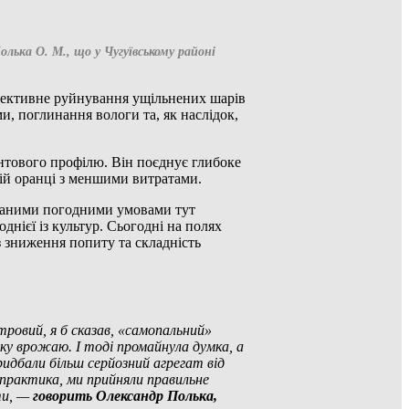
лька О. М., що у
Чугуївському районі
ефективне руйнування ущільнених шарів
и, поглинання вологи та, як наслідок,
ового профілю. Він поєднує глибоке
ій оранці з меншими витратами.
чуваними погодними умовами тут
нієї із культур. Сьогодні на полях
з зниження попиту та складність
ровий, я б сказав, «самопальний»
ку врожаю. І тоді промайнула думка, а
идбали більш серйозний агрегат від
а практика, ми прийняли правильне
шти, —
говорить Олександр Полька,