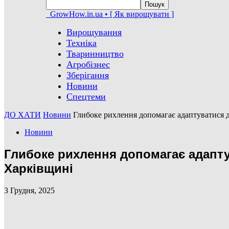
GrowHow.in.ua • [ Як вирощувати ]
Вирощування
Техніка
Тваринництво
Агробізнес
Зберігання
Новини
Спецтеми
ДО ХАТИ
Новини
Глибоке рихлення допомагає адаптуватися д
Новини
Глибоке рихлення допомагає адапту
Харківщині
3 Грудня, 2025