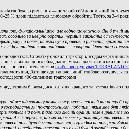
огія глибокого рихлення — це такий собі допоміжний інструмент
20–25 % площ піддаються глибокому обробітку. Тобто, за 3–4 рок
внішою, функціональнішою, але водночас важчою. Які б рушії м
нтах, особливо за невірно обраних термінів виконання сільськогос
цього року на полях, на яких було проведено рихлення, врожайні
дуже відчутна фінансова прибавка, — говорить Олександр Полька
оновлюється. Спочатку оновили трактори, згодом черга дійшла 
лише за відповідного обладнання можна досягти високих показн
и, із нового арсеналу, став
глибокорозпушувач TERRALAND 3
тут планують придбати ще один аналогічний глибокорозпушувач
 господарстві 400-сильними тракторами.
им додатковим блоком дисків для ще кращого та ретельнішого по
ури, адже під озимину немає сенсу, можливостей та потреби про
 в господарстві ми по-справжньому побачили, яким має бути якіс
няються від поля, підданого якісній оранці: поле вирівняне з ос
ерхніх. А все через те, що ми маємо змогу налаштувати «весняні
навесні поля були б менш вирівняні, з груддям на поверхні. Звісно
изонті, передпосівні агрегати вже слід було б заглиблювати до 8-