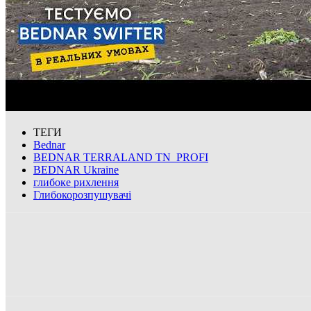
ТЕГИ
Bednar
BEDNAR TERRALAND TN_PROFI
BEDNAR Ukraine
глибоке рихлення
Глибокорозпушувачі