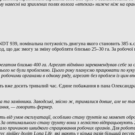
му навесні на зрихлених полях волога «втекла» нижче ніж на оранці
939, номінальна потужність двигуна якого становить 385 к.с. 
од, що дає змогу за зміну обробляти близько 25–30 га. За робочої
гатом близько 400 га. Агрегат відмінно зарекомендував себе за о
 нього не були проблемою. Цього року плануємо працювати по кукур
ж робочими органами в одному ряду, агрегат без проблем із цим 
ь вже досить тривалий час. Єдине побажання в пана Олександр
 та замінники. Заводські, звісно ж, трималися довше, але не та
тання, — говорить фермер.
ть від умов експлуатації, особливо стану ґрунтів на момент обр
а оптимального стану ґрунту вони з легкістю відпрацьовують 200
ало причиною швидкого спрацювання робочих органів.
Для робот
ує лінійку доліт
Long
Life
, які мають у кілька разів більший ресу