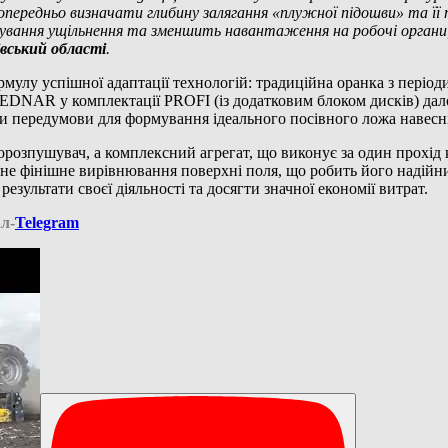
опередньо визначати глибину залягання «плужної підошви» та ї
нування ущільнення та зменшить навантаження на робочі орган
вський області
.
мулу успішної адаптації технологій: традиційна оранка з періо
AR у комплектації PROFI (із додатковим блоком дисків) дало 
и передумови для формування ідеального посівного ложа навесні
ушувач, а комплексний агрегат, що виконує за один прохід к
сне фінішне вирівнювання поверхні поля, що робить його надій
езультати своєї діяльності та досягти значної економії витрат.
л-
Telegram