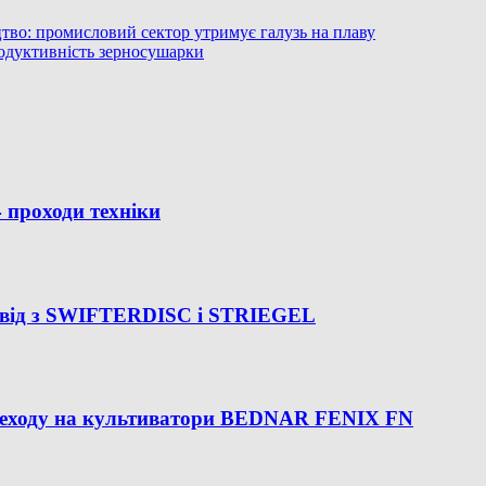
во: промисловий сектор утримує галузь на плаву
родуктивність зерносушарки
проходи техніки
освід з SWIFTERDISC і STRIEGEL
переходу на культиватори BEDNAR FENIX FN