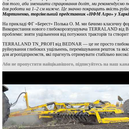
для того, аби зменшити спрацювання доліт, ми рекомендуємо п
для роботи на 1–2 см нижче. Це значно покращить якість руй
Мартиненко, торгівельний представник «НФМ Агро» у Харкі
На прикладі ФГ «Берест» Полька О. М. ми бачимо класичну фор
Використання нового глибокорозпушувача TERRALAND від BEDN
проблеми: зняти ущільнення від потужних тракторів та створит
TERRALAND TN_PROFI від BEDNAR — це не просто глибокорозп
руйнування глибоких ущільнень, перемішування решток та які
для агропідприємств, які прагнуть отримувати стабільно високі р
Аби не пропустити найцікавішого, підписуйтесь на наш кана