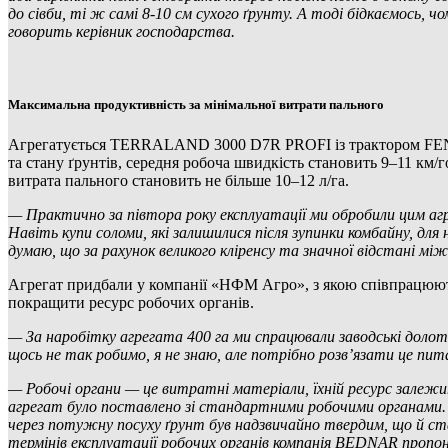
до сівби, ті ж самі 8-10 см сухого ґрунту. А тоді бідкаємось, чо
говорить керівник господарства.
Максимальна продуктивність за мінімальної витрати пального
Агрегатується TERRALAND 3000 D7R PROFI із трактором FENDT 
та стану ґрунтів, середня робоча швидкість становить 9–11 км/г
витрата пального становить не більше 10–12 л/га.
— Практично за півтора року експлуатації ми обробили цим агре
Навіть купи соломи, які залишилися після зупинки комбайну, для
думаю, що за рахунок великого кліренсу та значної відстані мі
Агрегат придбали у компанії «НФМ Агро», з якою співпрацюют
покращити ресурс робочих органів.
— За наробітку агрегата 400 га ми спрацювали заводські долота
щось не так робимо, я не знаю, але потрібно розв’язати це пи
—
Робочі органи — це витратні матеріали, їхній ресурс залежи
а
грегат було поставлено зі стандартними робочими органами. З
через потужну посуху ґрунт був надзвичайно твердим, що й ст
термінів експлуатації робочих органів компанія
BEDNAR
пропон