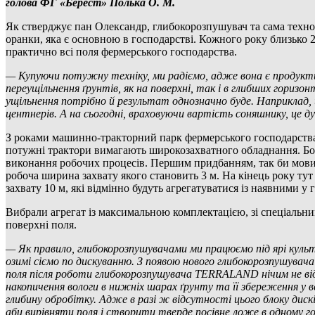
голова ФГ «Берест» Полька О. М.
Як стверджує пан Олександр, глибокорозпушувач та сама технол
оранки, яка є основною в господарстві. Кожного року близько 
практично всі поля фермерського господарства.
— Купуючи потужну техніку, ми радіємо, адже вона є продукти
переущільнення ґрунтів, як на поверхні, так і в глибших горизо
ущільнення потрібно й результат однозначно буде. Наприклад, 
центнерів. А на сьогодні, враховуючи вартість соняшнику, це 
З роками машинно-тракторний парк фермерського господарства 
потужні трактори вимагають широкозахватного обладнання. Бо 
виконання робочих процесів. Першим придбанням, так би мовит
робоча ширина захвату якого становить 3 м. На кінець року 
захвату 10 м, які відмінно будуть агрегатуватися із наявними у
Вибрали агрегат із максимальною комплектацією, зі спеціальн
поверхні поля.
— Як правило, глибокорозпушувачами ми працюємо під ярі культ
озимі сіємо по дискуванню.
З появою нового глибокорозпушувача
поля після роботи глибокорозпушувача TERRALAND нічим не відріз
накопичення вологи в нижніх шарах ґрунту та її збереження у в
глибину обробітку. Адже в разі ж відсутності цього блоку дисків 
аби вирівняти поля і створити тверде посівне ложе в одному гор