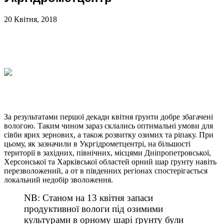
20 Квітня, 2018
За результатами першої декади квітня ґрунти добре збагачені
вологою. Таким чином зараз склались оптимальні умови для
сівби ярих зернових, а також розвитку озимих та ріпаку. При
цьому, як зазначили в Укргідрометцентрі, на більшості
території в західних, північних, місцями Дніпропетровської,
Херсонської та Харківської областей орний шар ґрунту навіть
перезволожений, а от в південних регіонах спостерігається
локальний недобір зволоження.
NB: Станом на 13 квітня запаси
продуктивної вологи під озимими
культурами в орному шарі ґрунту були