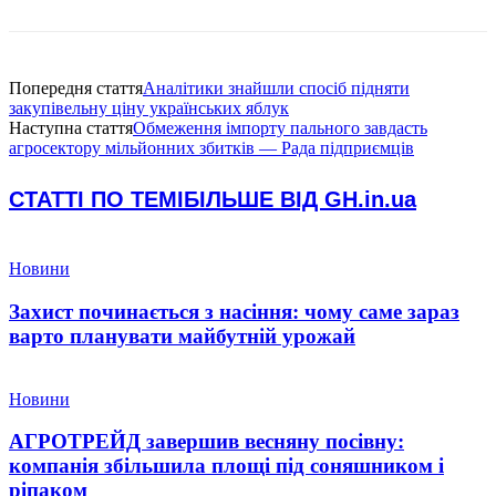
Попередня стаття
Аналітики знайшли спосіб підняти
закупівельну ціну українських яблук
Наступна стаття
Обмеження імпорту пального завдасть
агросектору мільйонних збитків — Рада підприємців
СТАТТІ ПО ТЕМІ
БІЛЬШЕ ВІД GH.in.ua
Новини
Захист починається з насіння: чому саме зараз
варто планувати майбутній урожай
Новини
АГРОТРЕЙД завершив весняну посівну:
компанія збільшила площі під соняшником і
ріпаком