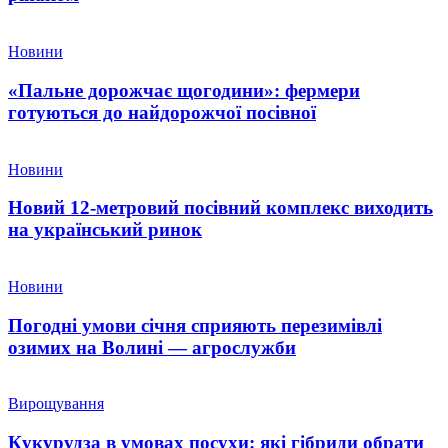
Новини
«Пальне дорожчає щогодини»: фермери
готуються до найдорожчої посівної
Новини
Новий 12-метровий посівний комплекс виходить
на український ринок
Новини
Погодні умови січня сприяють перезимівлі
озимих на Волині — агрослужби
Вирощування
Кукурудза в умовах посухи: які гібриди обрати