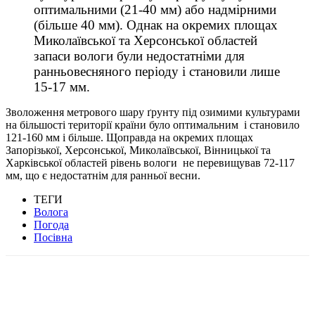
оптимальними (21-40 мм) або надмірними
(більше 40 мм). Однак на окремих площах
Миколаївської та Херсонської областей
запаси вологи були недостатніми для
ранньовесняного періоду і становили лише
15-17 мм.
Зволоження метрового шару ґрунту під озимими культурами
на більшості території країни було оптимальним і становило
121-160 мм і більше. Щоправда на окремих площах
Запорізької, Херсонської, Миколаївської, Вінницької та
Харківської областей рівень вологи не перевищував 72-117
мм, що є недостатнім для ранньої весни.
ТЕГИ
Волога
Погода
Посівна