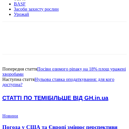
BASF
Засоби захисту рослин
Урожай
Попередня стаття
Посіви озимого ріпаку на 18% площ уражені
хворобами
Наступна стаття
Нульова ставка оподаткування: для кого
доступна?
СТАТТІ ПО ТЕМІ
БІЛЬШЕ ВІД GH.in.ua
Новини
Погода у США та Європі змінює перспективи