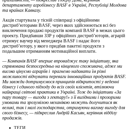
департаменту агробізнесу BASF в Україні, Республіці Молдова
та країнах Кавказу.
Акція стартувала у тісній співпраці з офіційними
дистриб’юторами BASF, через яких здійснюються всі без
виключення продажі продуктів компанії BASF в межах цього
проекту. Придбавши ЗЗР у офіційних дистриб’юторів, аграрій
отримує ваучер від менеджера BASF і надає його
дистриб’ютору, у якого придбав пакетні продукти з
подальшим отриманням мотиваційної виплати.
— Компанія BASF вперше впроваджує таку ініціативу, яка
спрямована безпосередньо на кінцевого споживача, адже ми
високо цінуємо аграріїв і прагнемо надавати їм різні
можливості відчувати переваги інноваційних продуктів BASF.
Ми завжди дотримуємося принципів відкритості у веденні
бізнесу і єдиного підходу до всіх своїх клієнтів, втілюючи
найкращі світові практики в Україні. Тож до ініціативи «За
пару товару — вигода з гектару!» з її вигідними і прозорими
умовами та зрозумілою механікою можуть долучитися як
великі, так і малі господарства, отримуючи вагому вигоду для
свого бізнесу, — підкреслив Андрій Касьян, керівник відділу
продажів.
ТЕГИ