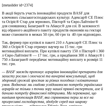
[metaslider id=2374]
В акції беруть участь інноваційні продукти BASF для
ключових сільськогосподарських культур: Адексар® СЕ Плюс
та Осіріс® Стар для зернових, Піктор® та Євро-Лайтнінг®
для соняшнику, Базагран® та Абакус® для сої. В залежності
від обраного акційного пакету продуктів економія на гектарі
може становити в межах 50 грн, 60 грн та 40 грн відповідно.
Так, фермер при купівлі в пакеті 210 л Адексар® СЕ Плюс та
360 л Осіріс® Стар отримує ваучер на 15 тис. грн
мотиваційної виплати. При купівлі пакету 150 л Піктор® і 360
л Євро-Лайтнінг® — 17 тис. грн, а придбання 300 л Абакус® і
750 л Базагран® передбачає мотиваційну виплату в розмірі 11
тис. грн.
— BASF завжди пропонує аграріям інноваційні препарати для
захисту рослин і своєчасні та вичерпні консультації, щоб
здоровий урожай зростав за різних погодних і кліматичних
умов. Водночас ми глибоко усвідомлюємо потреби українських
аграріїв не тільки з точки зору нашої прямої експертизи, але й
бачимо потребу фінансової підтримки. Ми переконані, що
нинішня пропозиція BASF, яка спрямована перш за все на
прогресивні господарства, здобуде серед них широку
прихильність, — підкреслив Тіберіу Діма, керівник