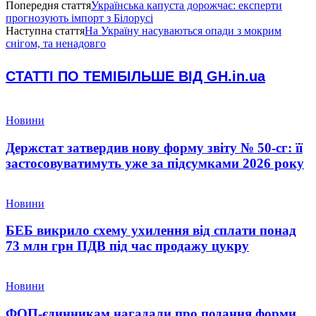
Попередня стаття
Українська капуста дорожчає: експерти
прогнозують імпорт з Білорусі
Наступна стаття
На Україну насуваються опади з мокрим
снігом, та ненадовго
СТАТТІ ПО ТЕМІ
БІЛЬШЕ ВІД GH.in.ua
Новини
Держстат затвердив нову форму звіту № 50-сг: її
застосовуватимуть уже за підсумками 2026 року
Новини
БЕБ викрило схему ухилення від сплати понад
73 млн грн ПДВ під час продажу цукру
Новини
ФОП-єдинникам нагадали про подання форми