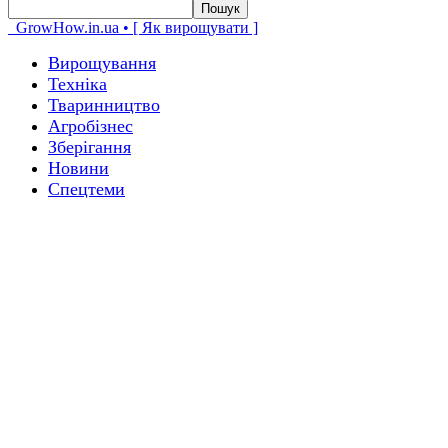
GrowHow.in.ua • [ Як вирощувати ]
Вирощування
Техніка
Тваринництво
Агробізнес
Зберігання
Новини
Спецтеми