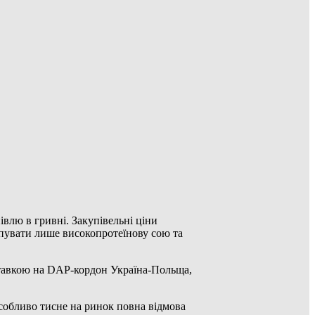
івлю в гривні. Закупівельні ціни
упувати лише високопротеїнову сою та
ставкою на DAP-кордон Україна-Польща,
Особливо тисне на ринок повна відмова