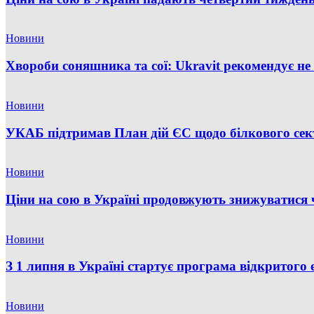
Новини
Хвороби соняшника та сої: Ukravit рекомендує не
Новини
УКАБ підтримав План дій ЄС щодо білкового сект
Новини
Ціни на сою в Україні продовжують знижуватися ч
Новини
З 1 липня в Україні стартує програма відкритого
Новини