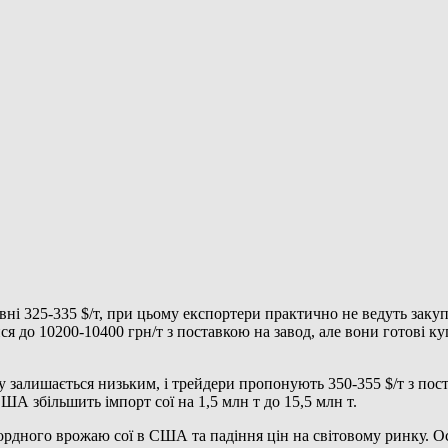
вні 325-335 $/т, при цьому експортери практично не ведуть закуп
 до 10200-10400 грн/т з поставкою на завод, але вони готові к
 залишається низьким, і трейдери пропонують 350-355 $/т з по
ША збільшить імпорт сої на 1,5 млн т до 15,5 млн т.
екордного врожаю сої в США та падіння цін на світовому ринку. 