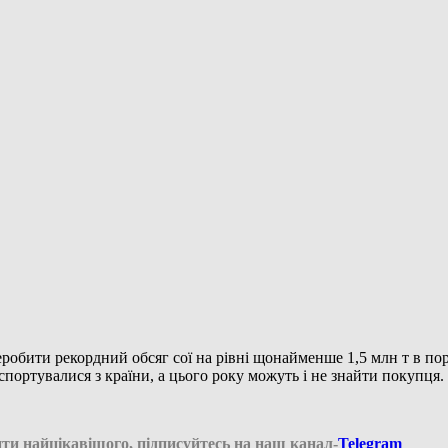
робити рекордний обсяг сої на рівні щонайменше 1,5 млн т в пор
спортувалися з країни, а цього року можуть і не знайти покупця.
ти найцікавішого, підписуйтесь на наш канал-
Telegram