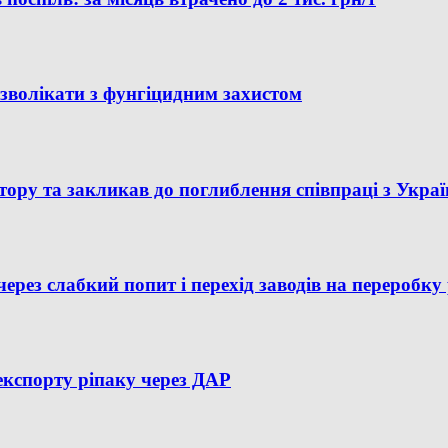
 зволікати з фунгіцидним захистом
ору та закликав до поглиблення співпраці з Укра
ерез слабкий попит і перехід заводів на переробку
 експорту ріпаку через ДАР