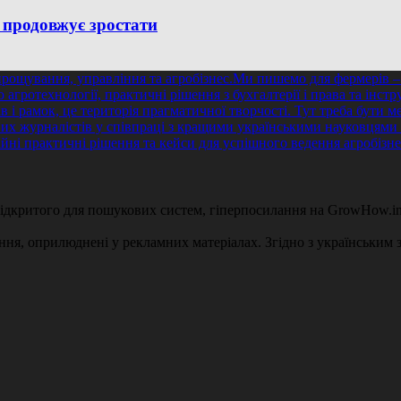
 продовжує зростати
 відкритого для пошукових систем, гіперпосилання на GrowHow.in
ення, оприлюднені у рекламних матеріалах. Згідно з українським з