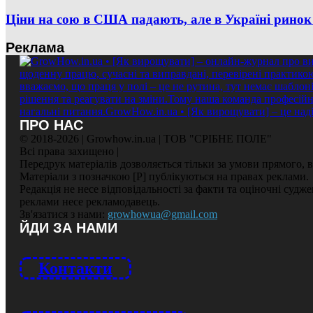
Ціни на сою в США падають, але в Україні ринок
Реклама
ПРО НАС
© 2018-2026 | Growhow.in.ua | ТОВ "СРІБНЕ ПОЛЕ"
Всі права захищено |
Передрук матеріалів дозволяється тільки за умови прямого,
Матеріали з позначкою [Р] публікуються на правах реклами.
Редакція не несе відповідальності за факти та оціночні судж
реклами несе рекламодавець.
Зв'язатися з нами:
growhowua@gmail.com
ЙДИ ЗА НАМИ
Контакти