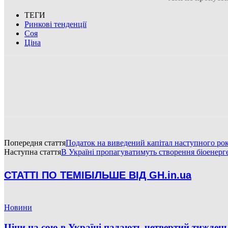
ТЕГИ
Ринкові тенденції
Соя
Ціна
Попередня стаття
Податок на виведений капітал наступного ро
Наступна стаття
В Україні пропагуватимуть створення біоенерг
СТАТТІ ПО ТЕМІ
БІЛЬШЕ ВІД GH.in.ua
Новини
Ціни на сою в Україні падають четвертий тиждень п