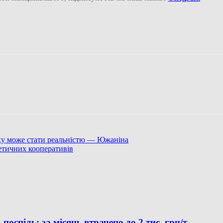
ку може стати реальністю — Южаніна
етичних кооперативів
оспіль: за місяць втрачено до 2 тис. грн/т