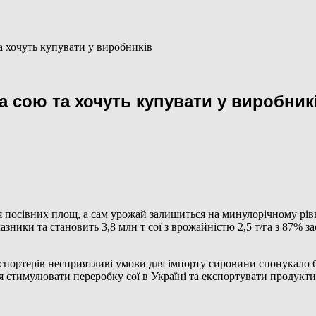
а хочуть купувати у виробників
а сою та хочуть купувати у виробник
 посівних площ, а сам урожай залишиться на минулорічному рівн
ики та становить 3,8 млн т сої з врожайністю 2,5 т/га з 87% за
кспортерів несприятливі умови для імпорту сировини спонукало б
вся стимулювати переробку сої в Україні та експортувати продукт