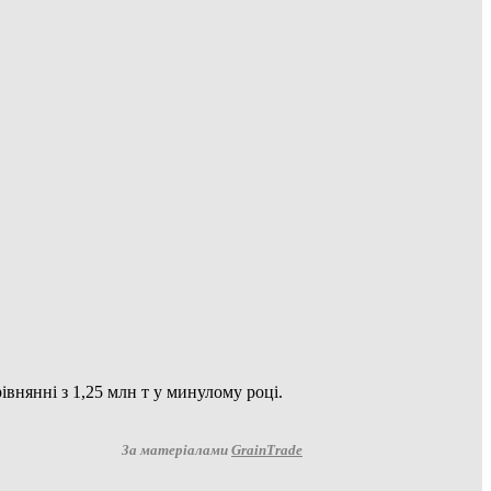
івнянні з 1,25 млн т у минулому році.
За матеріалами
GrainTrade