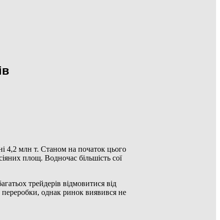
ів
і 4,2 млн т. Станом на початок цього
сіяних площ. Водночас більшість сої
агатьох трейдерів відмовитися від
и переробки, однак ринок виявився не