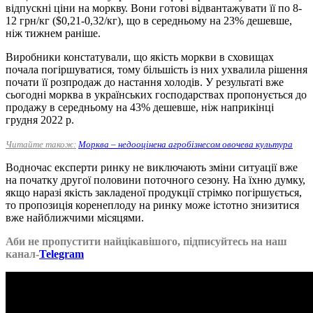
відпускні ціни на моркву. Вони готові відвантажувати її по 8-
12 грн/кг ($0,21-0,32/кг), що в середньому на 23% дешевше,
ніж тижнем раніше.
Виробники констатували, що якість моркви в сховищах
почала погіршуватися, тому більшість із них ухвалила рішення
почати її розпродаж до настання холодів. У результаті вже
сьогодні морква в українських господарствах пропонується до
продажу в середньому на 43% дешевше, ніж наприкінці
грудня 2022 р.
Читайте також:
Морква – недооцінена агробізнесом овочева культура
Водночас експерти ринку не виключають зміни ситуації вже
на початку другої половини поточного сезону. На їхню думку,
якщо наразі якість закладеної продукції стрімко погіршується,
то пропозиція коренеплоду на ринку може істотно знизитися
вже найближчими місяцями.
Аби не пропустити найцікавішого, підписуйтесь на наш
канал-
Telegram