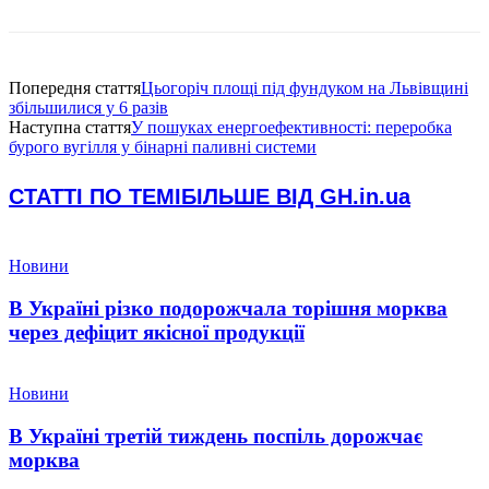
Попередня стаття
Цьогоріч площі під фундуком на Львівщині
збільшилися у 6 разів
Наступна стаття
У пошуках енергоефективності: переробка
бурого вугілля у бінарні паливні системи
СТАТТІ ПО ТЕМІ
БІЛЬШЕ ВІД GH.in.ua
Новини
В Україні різко подорожчала торішня морква
через дефіцит якісної продукції
Новини
В Україні третій тиждень поспіль дорожчає
морква