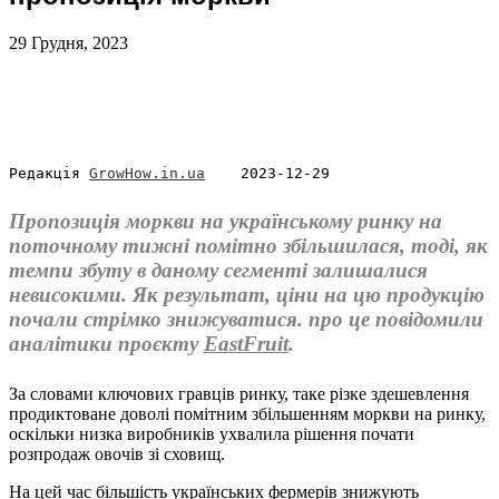
29 Грудня, 2023
Редакція 
GrowHow.in.ua
    2023-12-29
Пропозиція моркви на українському ринку на
поточному тижні помітно збільшилася, тоді, як
темпи збуту в даному сегменті залишалися
невисокими. Як результат, ціни на цю продукцію
почали стрімко знижуватися. про це повідомили
аналітики проєкту
EastFruit
.
За словами ключових гравців ринку, таке різке здешевлення
продиктоване доволі помітним збільшенням моркви на ринку,
оскільки низка виробників ухвалила рішення почати
розпродаж овочів зі сховищ.
На цей час більшість українських фермерів знижують