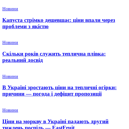
Новини
Капуста стрімко дешевшає: ціни впали через
проблеми з якістю
Новини
Скільки років служить теплична плівка:
реальний досвід
Новини
В Україні зростають ціни на тепличні огірки:
причини — погода і дефіцит пропозиції
Новини
Ціни на моркву в Україні падають другий
тиждень поспіль — EastFruit