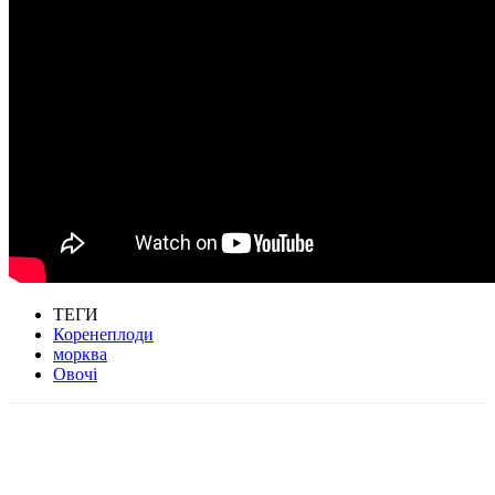
ТЕГИ
Коренеплоди
морква
Овочі