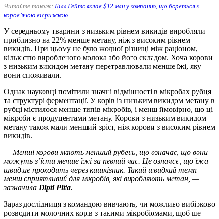
Читайте також:
Білл Гейтс вклав $12 млн у компанію, що бореться з
коров’ячою відрижкою
У середньому тварини з низьким рівнем викидів виробляли
приблизно на 22% менше метану, ніж з високим рівнем
викидів. При цьому не було жодної різниці між раціоном,
кількістю виробленого молока або його складом. Хоча корови
з низьким викидом метану перетравлювали менше їжі, яку
вони споживали.
Однак науковці помітили значні відмінності в мікробах рубця
та структурі ферментації. У корів із низьким викидом метану в
рубці містилося менше типів мікробів, і менш ймовірно, що ці
мікроби є продуцентами метану. Корови з низьким викидом
метану також мали менший зріст, ніж корови з високим рівнем
викидів.
— Менші корови мають менший рубець, що означає, що вони
можуть з’їсти менше їжі за певний час. Це означає, що їжа
швидше проходить через кишківник. Такий швидкий темп
менш сприятливий для мікробів, які виробляють метан, —
зазначила
Dipti Pitta
.
Зараз дослідниця з командою вивчають, чи можливо вибірково
розводити молочних корів з такими мікробіомами, щоб ще