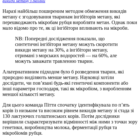
викиди метану з гноївки
Наразі найбільш поширеним методом обмеження викидів
метану є згодовування тваринам інгібіторів метану, які
перешкоджають мікробам рубця виробляти метан. Однак поки
мало відомо про те, як ці інгібітори впливають на мікроби.
NB: Попередні дослідження показали, що
синтетичні інгібітори метану можуть скоротити
викиди метану на 30%, а інгібітори метану,
отримані з морських водоростей — на 60%, але
можуть заважати травленню тварин.
Альтернативним підходом було б розведення тварин, які
природно виділяють менше метану. Науковці хотіли
дослідити, чи пов’язані будь-які генетичні компоненти або
інші параметри господаря, такі як мікробіом, з виробленням
меншої кількості метану.
Для цього команда Пітти спочатку ідентифікувала по п’ять
корів із низьким та високим рівнем викидів метану зі стада зі
130 лактуючих голштинських корів. Потім дослідники
вирішили схарактеризувати відмінності між ними з точки зору
генетики, виробництва молока, ферментації рубця та
мікробіомів рубця.