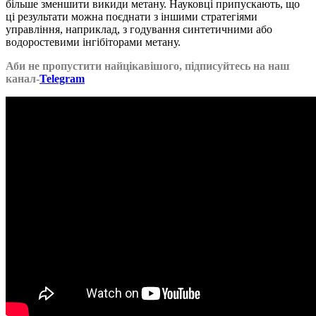
більше зменшити викиди метану. Науковці припускають, що
ці результати можна поєднати з іншими стратегіями
управління, наприклад, з годування синтетичними або
водоростевими інгібіторами метану.
Аби не пропустити найцікавішого, підписуйтесь на наш
канал-
Telegram