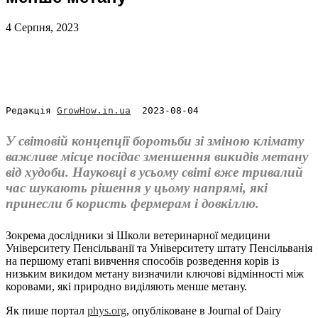
4 Серпня, 2023
Редакція 
GrowHow.in.ua
  2023-08-04
У світовій концепції боротьби зі зміною клімату
важливе місце посідає зменшення викидів метану
від худоби. Науковці в усьому світі вже тривалий
час шукають рішення у цьому напрямі, які
принесли б користь фермерам і довкіллю.
Зокрема дослідники зі Школи ветеринарної медицини
Університету Пенсільванії та Університету штату Пенсільванія
на першому етапі вивчення способів розведення корів із
низьким викидом метану визначили ключові відмінності між
коровами, які природно виділяють менше метану.
Як пише портал
phys.org
, опубліковане в Journal of Dairy