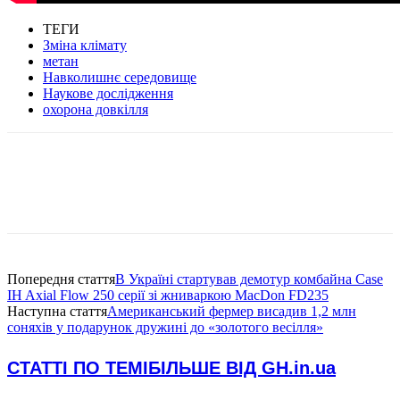
ТЕГИ
Зміна клімату
метан
Навколишнє середовище
Наукове дослідження
охорона довкілля
Попередня стаття
В Україні стартував демотур комбайна Case
IH Axial Flow 250 серії зі жниваркою MacDon FD235
Наступна стаття
Американський фермер висадив 1,2 млн
соняхів у подарунок дружині до «золотого весілля»
СТАТТІ ПО ТЕМІ
БІЛЬШЕ ВІД GH.in.ua