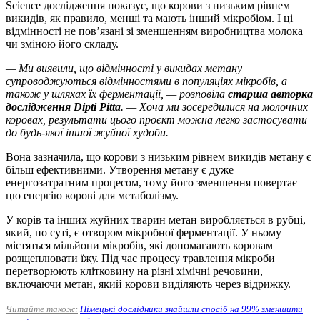
Science дослідження показує, що корови з низьким рівнем
викидів, як правило, менші та мають інший мікробіом. І ці
відмінності не пов’язані зі зменшенням виробництва молока
чи зміною його складу.
— Ми виявили, що відмінності у викидах метану
супроводжуються відмінностями в популяціях мікробів, а
також у шляхах їх ферментації, — розповіла
старша авторка
дослідження Dipti Pitta
. — Хоча ми зосередилися на молочних
коровах, результати цього проєкт можна легко застосувати
до будь-якої іншої жуйної худоби.
Вона зазначила, що корови з низьким рівнем викидів метану є
більш ефективними. Утворення метану є дуже
енергозатратним процесом, тому його зменшення повертає
цю енергію корові для метаболізму.
У корів та інших жуйних тварин метан виробляється в рубці,
який, по суті, є отвором мікробної ферментації. У ньому
містяться мільйони мікробів, які допомагають коровам
розщеплювати їжу. Під час процесу травлення мікроби
перетворюють клітковину на різні хімічні речовини,
включаючи метан, який корови виділяють через відрижку.
Читайте також:
Німецькі дослідники знайшли спосіб на 99% зменшити