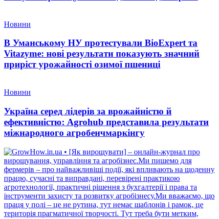
Новини
В Уманському НУ протестували BioExpert та
Vitazyme: нові результати показують значний
приріст урожайності озимої пшениці
Новини
Україна серед лідерів за врожайністю й
ефективністю: Agrohub представила результати
міжнародного агробенчмаркінгу