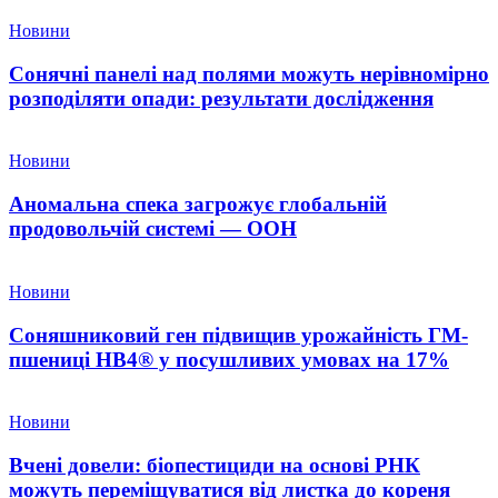
Новини
Сонячні панелі над полями можуть нерівномірно
розподіляти опади: результати дослідження
Новини
Аномальна спека загрожує глобальній
продовольчій системі — ООН
Новини
Соняшниковий ген підвищив урожайність ГМ-
пшениці HB4® у посушливих умовах на 17%
Новини
Вчені довели: біопестициди на основі РНК
можуть переміщуватися від листка до кореня