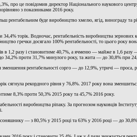
5,3%, про це повідомив директор Національного наукового центру
орівняно з показниками 2016 року.
льш рентабельним буде виробництво хмелю, ягід, винограду та рі
роти 34,4% торік. Водночас, рентабельність виробництва зернови
бництво гречки досягало 100% рентабельності, то цього року вон
в в 1,2 разу і становитиме 40,7%, а ячменю — майже в 1,6 разу 
 34,2% проти 31,7% минулого року, та жита — до 30,8% при 24,
 зменшення рентабельності сорго — до 12,9%, утричі — проса, рен
рік сягнула рекордного рівня у 76,8%. 2017 року вона зменшиться
витиме 8,3% проти 50,3% 2015 року та 45,7% 2016 року.
абельності виробництва ріпаку. За прогнозом науковців Інститут
і.
оняшнику — з 80,5% у 2015 році та 63% у 2016 році — до 30,8%,
иками 2016 року і становити 25,4%. І аж у 4 рази знижується рен