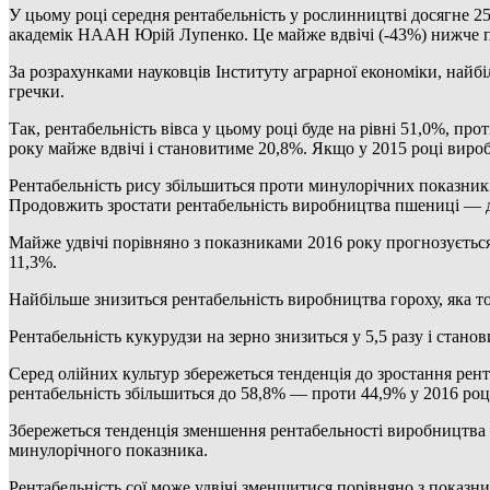
У цьому році середня рентабельність у рослинництві досягне 2
академік НААН Юрій Лупенко. Це майже вдвічі (-43%) нижче п
За розрахунками науковців Інституту аграрної економіки, найбі
гречки.
Так, рентабельність вівса у цьому році буде на рівні 51,0%, п
року майже вдвічі і становитиме 20,8%. Якщо у 2015 році виро
Рентабельність рису збільшиться проти минулорічних показникі
Продовжить зростати рентабельність виробництва пшениці — до
Майже удвічі порівняно з показниками 2016 року прогнозується
11,3%.
Найбільше знизиться рентабельність виробництва гороху, яка то
Рентабельність кукурудзи на зерно знизиться у 5,5 разу і стано
Серед олійних культур збережеться тенденція до зростання рент
рентабельність збільшиться до 58,8% — проти 44,9% у 2016 роц
Збережеться тенденція зменшення рентабельності виробництва с
минулорічного показника.
Рентабельність сої може удвічі зменшитися порівняно з показн