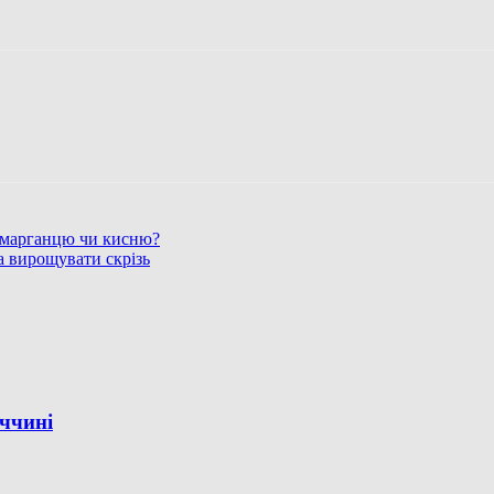
т марганцю чи кисню?
а вирощувати скрізь
еччині