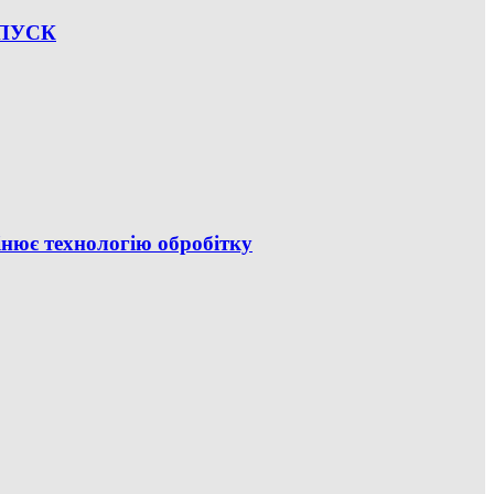
— ПУСК
інює технологію обробітку