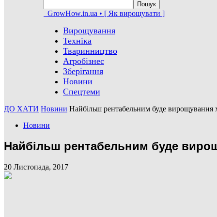
GrowHow.in.ua • [ Як вирощувати ]
Вирощування
Техніка
Тваринництво
Агробізнес
Зберігання
Новини
Спецтеми
ДО ХАТИ
Новини
Найбільш рентабельним буде вирощування хм
Новини
Найбільш рентабельним буде вирощу
20 Листопада, 2017