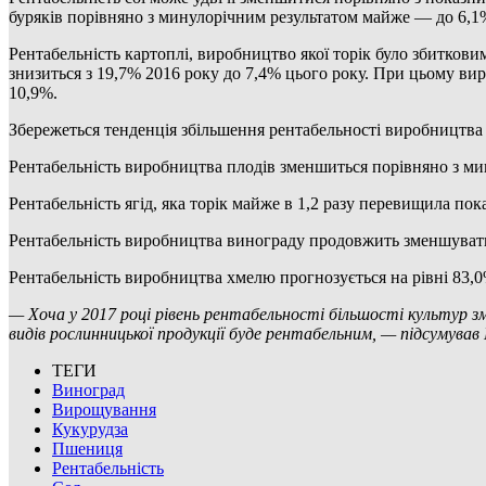
буряків порівняно з минулорічним результатом майже — до 6,1
Рентабельність картоплі, виробництво якої торік було збиткови
знизиться з 19,7% 2016 року до 7,4% цього року. При цьому вир
10,9%.
Збережеться тенденція збільшення рентабельності виробництва
Рентабельність виробництва плодів зменшиться порівняно з ми
Рентабельність ягід, яка торік майже в 1,2 разу перевищила пок
Рентабельність виробництва винограду продовжить зменшуватис
Рентабельність виробництва хмелю прогнозується на рівні 83,0
— Хоча у 2017 році рівень рентабельності більшості культур зме
видів рослинницької продукції буде рентабельним, — підсумував
ТЕГИ
Виноград
Вирощування
Кукурудза
Пшениця
Рентабельність