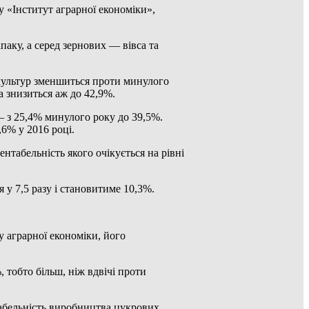
 «Інститут аграрної економіки»,
паку, а серед зернових — вівса та
х культур зменшиться проти минулого
а знизиться аж до 42,9%.
— з 25,4% минулого року до 39,5%.
6% у 2016 році.
табельність якого очікується на рівні
 у 7,5 разу і становитиме 10,3%.
у аграрної економіки, його
 тобто більш, ніж вдвічі проти
табельність виробництва цукрових