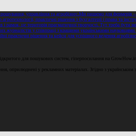
 відкритого для пошукових систем, гіперпосилання на GrowHow.in
ення, оприлюднені у рекламних матеріалах. Згідно з українським з