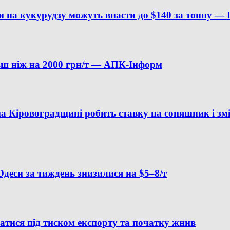
ни на кукурудзу можуть впасти до $140 за тонну 
льш ніж на 2000 грн/т — АПК-Інформ
на Кіровоградщині робить ставку на соняшник і зм
деси за тиждень знизилися на $5–8/т
атися під тиском експорту та початку жнив