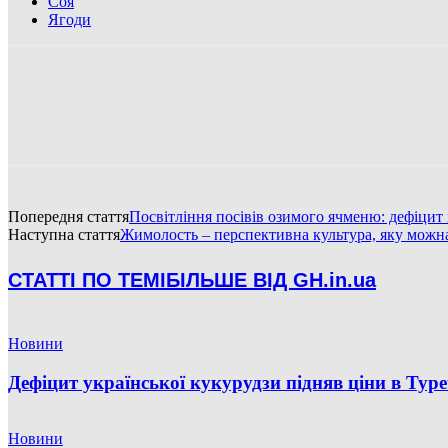
Соя
Ягоди
Попередня стаття
Посвітління посівів озимого ячменю: дефіци
Наступна стаття
Жимолость – перспективна культура, яку можн
СТАТТІ ПО ТЕМІ
БІЛЬШЕ ВІД GH.in.ua
Новини
Дефіцит української кукурудзи підняв ціни в Тур
Новини