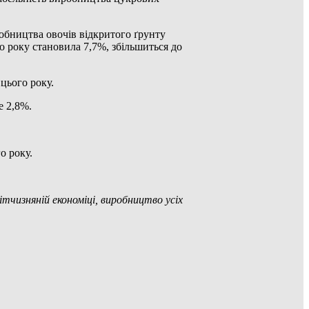
робництва овочів відкритого ґрунту
о року становила 7,7%, збільшиться до
цього року.
е 2,8%.
о року.
ітчизняній економіці, виробництво усіх