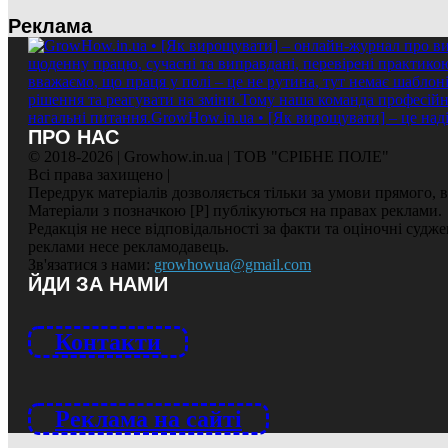
Реклама
ПРО НАС
© 2018-2026 | Growhow.in.ua | ТОВ "СРІБНЕ ПОЛЕ"
Всі права захищено |
Передрук матеріалів дозволяється тільки за умови прямого,
Матеріали з позначкою [Р] публікуються на правах реклами.
Редакція не несе відповідальності за факти та оціночні судж
реклами несе рекламодавець.
Зв'язатися з нами:
growhowua@gmail.com
ЙДИ ЗА НАМИ
Контакти
Реклама на сайті