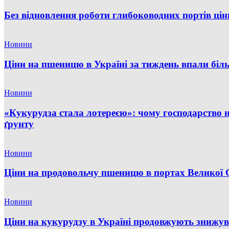
Без відновлення роботи глибоководних портів ці
Новини
Ціни на пшеницю в Україні за тиждень впали бі
Новини
«Кукурудза стала лотереєю»: чому господарство 
ґрунту
Новини
Ціни на продовольчу пшеницю в портах Великої О
Новини
Ціни на кукурудзу в Україні продовжують знижув