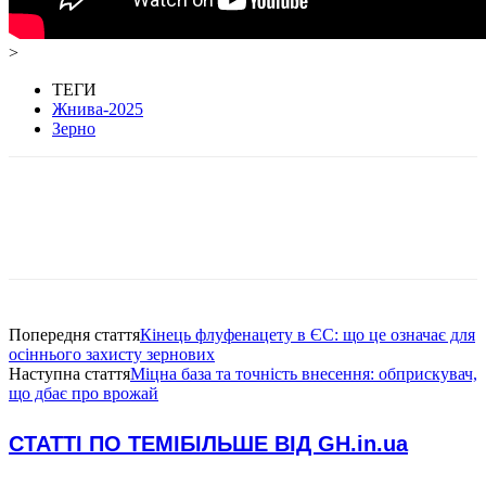
>
ТЕГИ
Жнива-2025
Зерно
Попередня стаття
Кінець флуфенацету в ЄС: що це означає для
осіннього захисту зернових
Наступна стаття
Міцна база та точність внесення: обприскувач,
що дбає про врожай
СТАТТІ ПО ТЕМІ
БІЛЬШЕ ВІД GH.in.ua