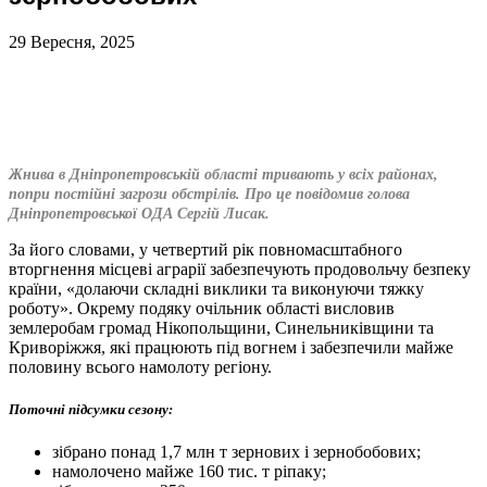
29 Вересня, 2025
Жнива в Дніпропетровській області тривають у всіх районах,
попри постійні загрози обстрілів. Про це повідомив голова
Дніпропетровської ОДА Сергій Лисак.
За його словами, у четвертий рік повномасштабного
вторгнення місцеві аграрії забезпечують продовольчу безпеку
країни, «долаючи складні виклики та виконуючи тяжку
роботу». Окрему подяку очільник області висловив
землеробам громад Нікопольщини, Синельниківщини та
Криворіжжя, які працюють під вогнем і забезпечили майже
половину всього намолоту регіону.
Поточні підсумки сезону:
зібрано понад 1,7 млн т зернових і зернобобових;
намолочено майже 160 тис. т ріпаку;