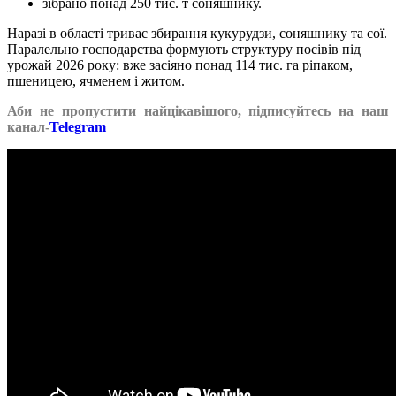
зібрано понад 250 тис. т соняшнику.
Наразі в області триває збирання кукурудзи, соняшнику та сої.
Паралельно господарства формують структуру посівів під
урожай 2026 року: вже засіяно понад 114 тис. га ріпаком,
пшеницею, ячменем і житом.
Аби не пропустити найцікавішого, підписуйтесь на наш
канал-
Telegram