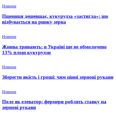
Новини
Пшениця дешевшає, кукурудза «застигла»: що
відбувається на ринку зерна
Новини
Жнива тривають: в Україні ще не обмолочено
13% площ кукурудзи
Новини
Зберегти якість і гроші: чим цінні зернові рукави
Новини
Поле як елеватор: фермери роблять ставку на
зернові рукави