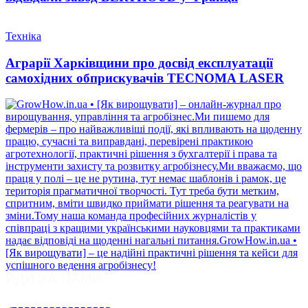
Техніка
Аграрії Харківщини про досвід експлуатації
самохідних обприскувачів TECNOMA LASER
ЙДИ ЗА НАМИ