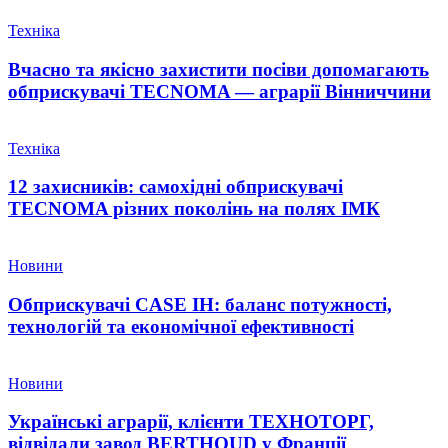
Техніка
Вчасно та якісно захистити посіви допомагають
обприскувачі TECNOMA — аграрії Вінниччини
Техніка
12 захисників: самохідні обприскувачі
TECNOMA різних поколінь на полях ІМК
Новини
Обприскувачі CASE IH: баланс потужності,
технологій та економічної ефективності
Новини
Українські аграрії, клієнти ТЕХНОТОРГ,
відвідали завод BERTHOUD у Франції