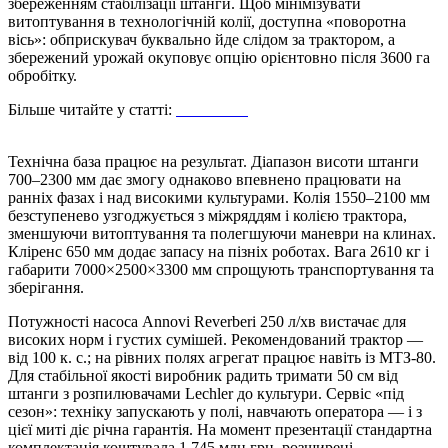
збереженням стабілізації штанги. Щоб мінімізувати
витоптування в технологічній колії, доступна «поворотна
вісь»: обприскувач буквально йде слідом за трактором, а
збережений урожай окуповує опцію орієнтовно після 3600 га
обробітку.
Більше читайте у статті:
Технології
європейського рівня, які
щодня працюють на врожай
Технічна база працює на результат. Діапазон висоти штанги
700–2300 мм дає змогу однаково впевнено працювати на
ранніх фазах і над високими культурами. Колія 1550–2100 мм
безступенево узгоджується з міжряддям і колією трактора,
зменшуючи витоптування та полегшуючи маневри на клинах.
Кліренс 650 мм додає запасу на пізніх роботах. Вага 2610 кг і
габарити 7000×2500×3300 мм спрощують транспортування та
зберігання.
Потужності насоса Annovi Reverberi 250 л/хв вистачає для
високих норм і густих сумішей. Рекомендований трактор —
від 100 к. с.; на рівних полях агрегат працює навіть із МТЗ-80.
Для стабільної якості виробник радить тримати 50 см від
штанги з розпилювачами Lechler до культури. Сервіс «під
сезон»: техніку запускають у полі, навчають оператора — і з
цієї миті діє річна гарантія. На момент презентації стандартна
комплектація коштувала 1,745 млн грн, розширені