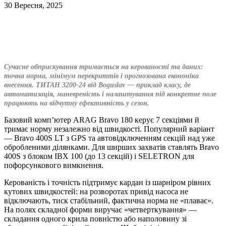
30 Вересня, 2025
Сучасне обприскування тримається на керованості та даних:
точна норма, мінімум перекриттів і прогнозована економіка
внесення. ТИТАН 3200-24 від Boguslav — приклад класу, де
автоматизація, маневреність і налаштування під конкретне поле
працюють на відчутну ефективність у сезон.
Базовий комп’ютер ARAG Bravo 180 керує 7 секціями й
тримає норму незалежно від швидкості. Популярний варіант
— Bravo 400S LT з GPS та автовідключенням секцій над уже
обробленими ділянками. Для ширших захватів ставлять Bravo
400S з блоком IBX 100 (до 13 секцій) і SELETRON для
пофорсункового вимкнення.
Керованість і точність підтримує кардан із шарніром рівних
кутових швидкостей: на розворотах привід насоса не
відключають, тиск стабільний, фактична норма не «плаває».
На полях складної форми виручає «четверткування» —
складання одного крила повністю або наполовину зі