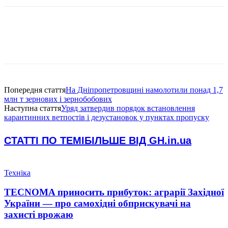
Попередня стаття
На Дніпропетровщині намолотили понад 1,7
млн т зернових і зернобобових
Наступна стаття
Уряд затвердив порядок встановлення
карантинних ветпостів і дезустановок у пунктах пропуску
СТАТТІ ПО ТЕМІ
БІЛЬШЕ ВІД GH.in.ua
Техніка
TECNOMA приносить прибуток: аграрії Західної
України — про самохідні обприскувачі на
захисті врожаю