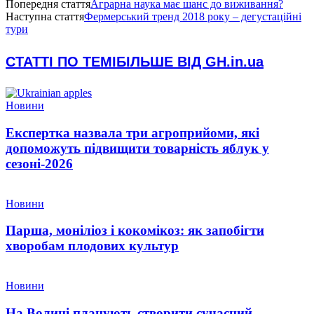
Попередня стаття
Аграрна наука має шанс до виживання?
Наступна стаття
Фермерський тренд 2018 року – дегустаційні
тури
СТАТТІ ПО ТЕМІ
БІЛЬШЕ ВІД GH.in.ua
Новини
Експертка назвала три агроприйоми, які
допоможуть підвищити товарність яблук у
сезоні-2026
Новини
Парша, моніліоз і кокомікоз: як запобігти
хворобам плодових культур
Новини
На Волині планують створити сучасний