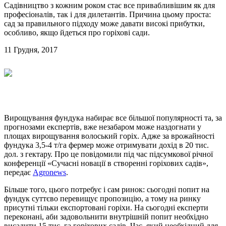
Садівництво з кожним роком стає все привабливішим як для
професіоналів, так і для дилетантів. Причина цьому проста:
сад за правильного підходу може давати високі прибутки,
особливо, якщо йдеться про горіхові сади.
11 Грудня, 2017
Вирощування фундука набирає все більшої популярності та, за
прогнозами експертів, вже незабаром може наздогнати у
площах вирощування волоський горіх. Адже за врожайності
фундука 3,5-4 т/га фермер може отримувати дохід в 20 тис.
дол. з гектару. Про це повідомили під час підсумкової річної
конференції «Сучасні новації в створенні горіхових садів»,
передає
Agronews
.
Більше того, цього потребує і сам ринок: сьогодні попит на
фундук суттєво перевищує пропозицію, а тому на ринку
присутні тільки експортовані горіхи. На сьогодні експерти
переконані, аби задовольнити внутрішній попит необхідно
висадити 15 тис. га горіхових садів. Час, який необхідний для