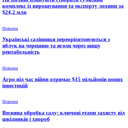
комплекс із вирощування та експорту лохини за
$24,2 млн
Новини
Українські садівники переорієнтовуються з
яблук на черешню та ягоди через вищу
рентабельність
Новини
Агро під час війни отримає $15 мільйонів нових
інвестицій
Новини
Весняна обробка саду: ключові етапи захисту від
шкідників і хвороб