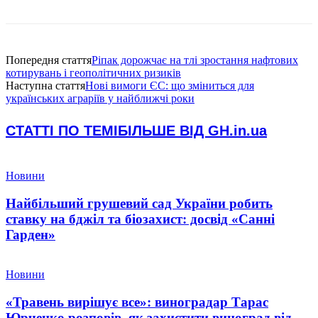
Попередня стаття
Ріпак дорожчає на тлі зростання нафтових
котирувань і геополітичних ризиків
Наступна стаття
Нові вимоги ЄС: що зміниться для
українських аграріїв у найближчі роки
СТАТТІ ПО ТЕМІ
БІЛЬШЕ ВІД GH.in.ua
Новини
Найбільший грушевий сад України робить
ставку на бджіл та біозахист: досвід «Санні
Гарден»
Новини
«Травень вирішує все»: виноградар Тарас
Юрченко розповів, як захистити виноград від