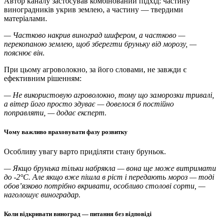
Автор каналу застосував комбінований підхід: частину
виноградників укрив землею, а частину — твердими
матеріалами.
— Частково накрив виноград шифером, а частково —
перекопаною землею, щоб зберегти бруньку від морозу, —
пояснює він.
При цьому агроволокно, за його словами, не завжди є
ефективним рішенням:
— Не використовую агроволокно, тому що заморозки тривалі,
а вітер його просто здуває — довелося б постійно
поправляти, — додає експерт.
Чому важливо враховувати фазу розвитку
Особливу увагу варто приділяти стану бруньок.
— Якщо брунька тільки набрякла — вона ще може витримати
до -2°C. Але якщо вже пішла в ріст і передають мороз — тоді
обов’язково потрібно вкривати, особливо столові сорти, —
наголошує виноградар.
Коли відкривати виноград — питання без відповіді