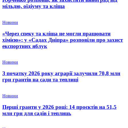
мільдю, оїдіуму та кліща
Новини
«Через спеку та кліща не могли працювати
хімією»: у «Садах Дніпра» розповіли про захист
експортних яблук
Новини
З початку 2026 року аграрії залучили 70,8 млн
грн грантів на сади та теплиці
Новини
Перші гранти у 2026 році: 14 проєктів на 51,5
млн грн для садів і теплиць