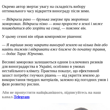
Окремо автор звертає увагу на складність вибору
оптимального часу відкриття винограду після зими.
— Відкриєш рано — брунька змерзне при зворотних
заморозках. Відкриєш пізно — вона проросте в землі і може
пошкодитися або згоріти на сонці, — пояснює він.
У цьому сезоні він обрав компромісне рішення:
— Я вирішив знову накрити виноград землею на кілька днів або
навіть тижнів і відкривати вже ближче до початку травня,
— додає Тарас Юрченко.
Весняні заморозки залишаються одним із ключових ризиків
для виноградарства в Україні, особливо в умовах
нестабільного клімату. Практика показує, що ефективний
захист потребує гнучких рішень — від укриття землею до
використання твердих матеріалів, залежно від погодних умов і
фази розвитку рослин.
Аби не пропустити найцікавішого, підписуйтесь на наш
канал-
Telegram