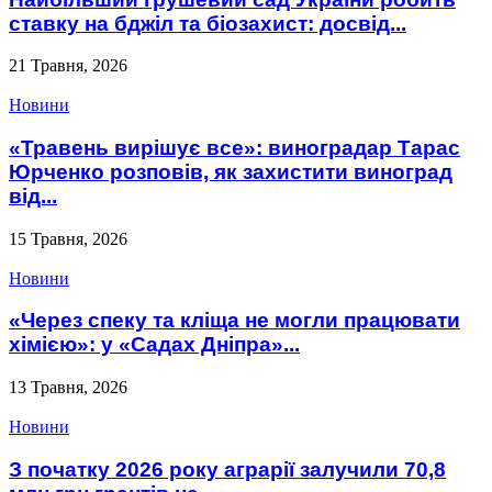
ставку на бджіл та біозахист: досвід...
21 Травня, 2026
Новини
«Травень вирішує все»: виноградар Тарас
Юрченко розповів, як захистити виноград
від...
15 Травня, 2026
Новини
«Через спеку та кліща не могли працювати
хімією»: у «Садах Дніпра»...
13 Травня, 2026
Новини
З початку 2026 року аграрії залучили 70,8