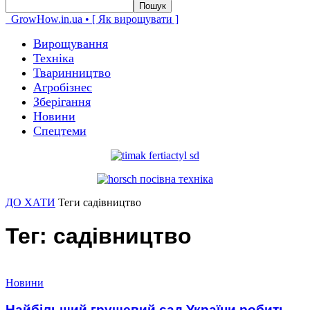
GrowHow.in.ua • [ Як вирощувати ]
Вирощування
Техніка
Тваринництво
Агробізнес
Зберігання
Новини
Спецтеми
ДО ХАТИ
Теги
садівництво
Тег: садівництво
Новини
Найбільший грушевий сад України робить