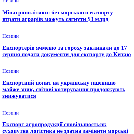
Новини
Мінагрополітики: без морського експорту
втрати аграріїв можуть сягнути $3 млрд
Новини
Експортерів ячменю та гороху закликали до 17
серпня подати документи для експорту до Китаю
Новини
Експортний попит на українську пшеницю
майже зник, світові котирування продовжують
знижуватися
Новини
Експорт агропродукції сповільнюється:
сухопутна логістика не здатна замінити морські