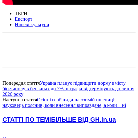
ТЕГИ
Експорт
Нішеві культури
Попередня стаття
Україна планує підвищити норму вмісту
біоетанолу в бензинах до 7%: штрафи відтермінують до липня
2026 року
Наступна стаття
Осінні гербіциди на озимій пшениці:
науковець пояснив, коли внесення виправдане, а коли – ні
СТАТТІ ПО ТЕМІ
БІЛЬШЕ ВІД GH.in.ua