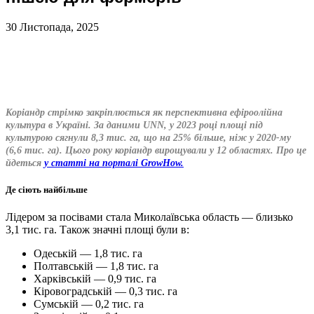
30 Листопада, 2025
Коріандр стрімко закріплюється як перспективна ефіроолійна
культура в Україні. За даними UNN, у 2023 році площі під
культурою сягнули 8,3 тис. га, що на 25% більше, ніж у 2020-му
(6,6 тис. га). Цього року коріандр вирощували у 12 областях. Про це
йдеться
у статті на порталі GrowHow.
Де сіють найбільше
Лідером за посівами стала Миколаївська область — близько
3,1 тис. га. Також значні площі були в:
Одеській — 1,8 тис. га
Полтавській — 1,8 тис. га
Харківській — 0,9 тис. га
Кіровоградській — 0,3 тис. га
Сумській — 0,2 тис. га