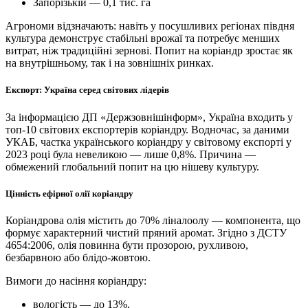
Запорізькій — 0,1 тис. га
Агрономи відзначають: навіть у посушливих регіонах півдня
культура демонструє стабільні врожаї та потребує менших
витрат, ніж традиційні зернові. Попит на коріандр зростає як
на внутрішньому, так і на зовнішніх ринках.
Експорт: Україна серед світових лідерів
За інформацією ДП «Держзовнішінформ», Україна входить у
топ-10 світових експортерів коріандру. Водночас, за даними
УКАБ, частка українського коріандру у світовому експорті у
2023 році була невеликою — лише 0,8%. Причина —
обмежений глобальний попит на цю нішеву культуру.
Цінність ефірної олії коріандру
Коріандрова олія містить до 70% ліналоолу — компонента, що
формує характерний чистий пряний аромат. Згідно з ДСТУ
4654:2006, олія повинна бути прозорою, рухливою,
безбарвною або блідо-жовтою.
Вимоги до насіння коріандру:
вологість — до 13%,