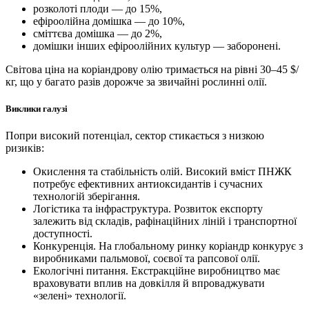
розколоті плоди — до 15%,
ефіроолійна домішка — до 10%,
сміттєва домішка — до 2%,
домішки інших ефіроолійних культур — заборонені.
Світова ціна на коріандрову олію тримається на рівні 30–45 $/
кг, що у багато разів дорожче за звичайні рослинні олії.
Виклики галузі
Попри високий потенціал, сектор стикається з низкою
ризиків:
Окислення та стабільність олій. Високий вміст ПНЖК
потребує ефективних антиоксидантів і сучасних
технологій зберігання.
Логістика та інфраструктура. Розвиток експорту
залежить від складів, рафінаційних ліній і транспортної
доступності.
Конкуренція. На глобальному ринку коріандр конкурує з
виробниками пальмової, соєвої та рапсової олії.
Екологічні питання. Екстракційне виробництво має
враховувати вплив на довкілля й впроваджувати
«зелені» технології.