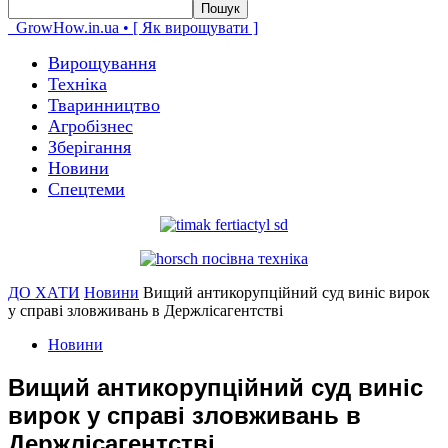
GrowHow.in.ua • [ Як вирощувати ]
Вирощування
Техніка
Тваринництво
Агробізнес
Зберігання
Новини
Спецтеми
ДО ХАТИ
Новини
Вищий антикорупційний суд виніс вирок
у справі зловживань в Держлісагентстві
Новини
Вищий антикорупційний суд виніс
вирок у справі зловживань в
Держлісагентстві