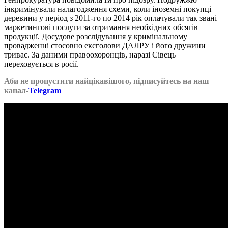
інкримінували налагодження схеми, коли іноземні покупці
деревини у період з 2011-го по 2014 рік оплачували так звані
маркетингові послуги за отримання необхідних обсягів
продукції. Досудове розслідування у кримінальному
провадженні стосовно ексголови ДАЛРУ і його дружини
триває. За даними правоохоронців, наразі Сівець
переховується в росії.
Аби не пропустити найцікавішого, підписуйтесь на наш
канал-
Telegram