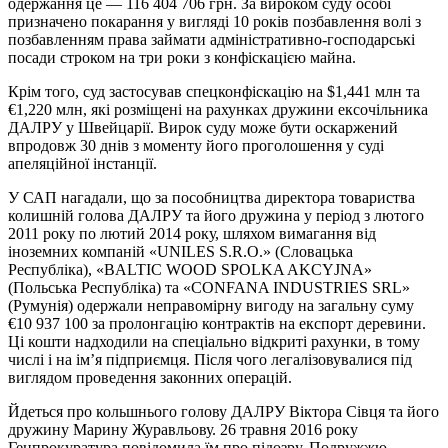
одержання це — 116 404 706 грн. За вироком суду особі
призначено покарання у вигляді 10 років позбавлення волі з
позбавленням права займати адміністративно-господарські
посади строком на три роки з конфіскацією майна.
Крім того, суд застосував спецконфіскацію на $1,441 млн та
€1,220 млн, які розміщені на рахунках дружини ексочільника
ДАЛРУ у Швейцарії. Вирок суду може бути оскаржений
впродовж 30 днів з моменту його проголошення у суді
апеляційної інстанції.
У САП нагадали, що за пособництва директора товариства
колишній голова ДАЛРУ та його дружина у період з лютого
2011 року по лютий 2014 року, шляхом вимагання від
іноземних компаній «UNILES S.R.O.» (Словацька
Республіка), «BALTIC WOOD SPOLKA AKCYJNA»
(Польська Республіка) та «CONFANA INDUSTRIES SRL»
(Румунія) одержали неправомірну вигоду на загальну суму
€10 937 100 за пролонгацію контрактів на експорт деревини.
Ці кошти надходили на спеціально відкриті рахунки, в тому
числі і на ім’я підприємця. Після чого легалізовувалися під
виглядом проведення законних операцій.
Йдеться про кольшнього голову ДАЛРУ Віктора Сівця та його
дружину Марину Журавльову. 26 травня 2016 року
Генпрокуратура повідомила їм про підозру. Подружжю