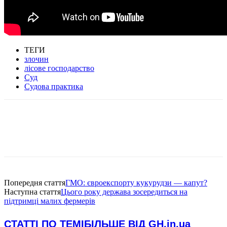
ТЕГИ
злочин
лісове господарство
Суд
Судова практика
Попередня стаття
ГМО: євроекспорту кукурудзи — капут?
Наступна стаття
Цього року держава зосередиться на
підтримці малих фермерів
СТАТТІ ПО ТЕМІ
БІЛЬШЕ ВІД GH.in.ua