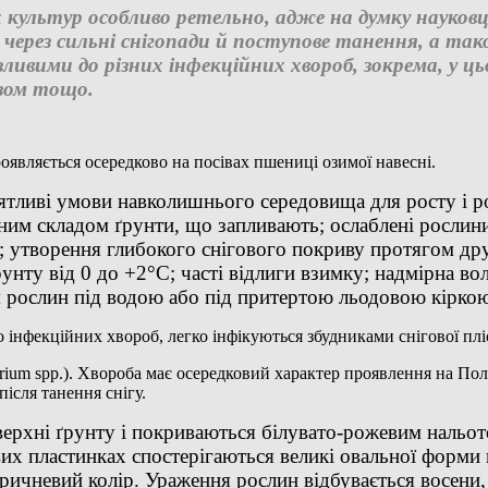
культур особливо ретельно, адже на думку науковці
через сильні снігопади й поступове танення, а так
ивими до різних інфекційних хвороб, зокрема, у ць
зом тощо.
оявляється осередково на посівах пшениці озимої навесні.
ливі умови навколишнього середовища для росту і ро
чним складом ґрунти, що запливають; ослаблені рослин
г; утворення глибокого снігового покриву протягом др
нту від 0 до +2°С; часті відлиги взимку; надмірна вол
я рослин під водою або під притертою льодовою кірко
інфекційних хвороб, легко інфікуються збудниками снігової плісе
rium spр.).
Хвороба має осередковий характер проявлення на Поліс
ісля танення снігу.
ерхні ґрунту і покриваються білувато-рожевим нальот
вих пластинках спостерігаються великі овальної форми
ричневий колір. Ураження рослин відбувається восени,