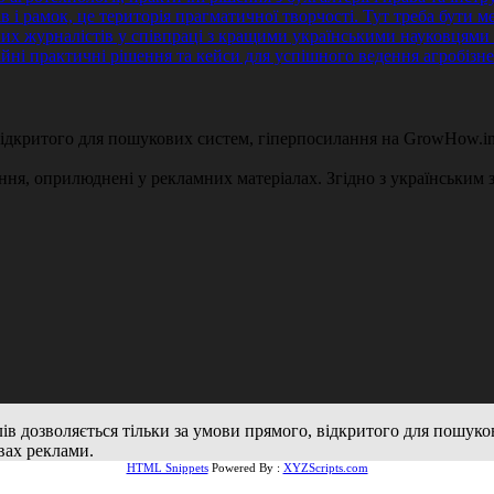
 відкритого для пошукових систем, гіперпосилання на GrowHow.in
ення, оприлюднені у рекламних матеріалах. Згідно з українським з
алів дозволяється тільки за умови прямого, відкритого для пошук
вах реклами.
HTML Snippets
Powered By :
XYZScripts.com