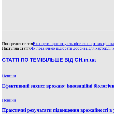
Попередня стаття
Експерти прогнозують ріст експортних цін н
Наступна стаття
Як правильно підібрати добрива для картоплі: 
СТАТТІ ПО ТЕМІ
БІЛЬШЕ ВІД GH.in.ua
Новини
Ефективний захист врожаю: інноваційні біологічн
Новини
Практичні результати підвищення врожайності в 