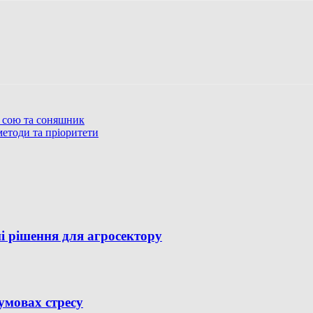
а сою та соняшник
методи та пріоритети
і рішення для агросектору
умовах стресу