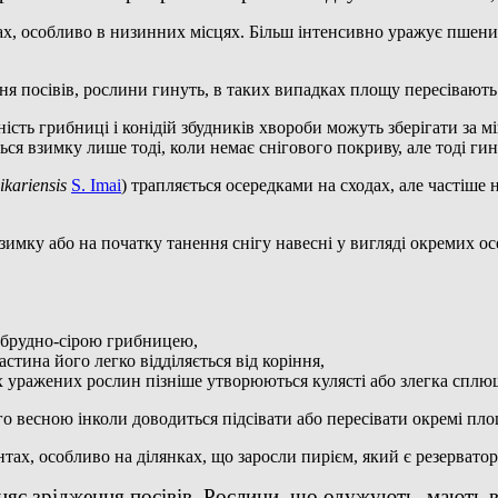
ах, особливо в низинних місцях. Більш інтенсивно уражує пшениц
ня посівів, рослини гинуть, в таких випадках площу пересівають 
ість грибниці і конідій збудників хвороби можуть зберігати за 
я взимку лише тоді, коли немає снігового покриву, але тоді гину
hikariensis
S. Imai
) трапляється осередками на сходах, але частіше 
мку або на початку танення снігу навесні у вигляді окремих ос
і брудно-сірою грибницею,
тина його легко відділяється від коріння,
х уражених рослин пізніше утворюються кулясті або злегка сплющ
го весною інколи доводиться підсівати або пересівати окремі пл
ах, особливо на ділянках, що заросли пирієм, який є резерватор
яє зрідження посівів. Рослини, що одужують, мають 