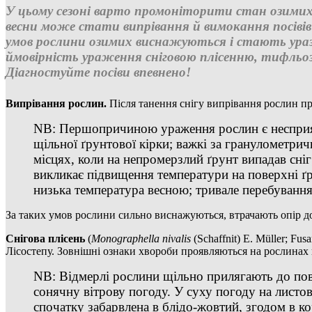
У цьому сезоні варто промоніторити стан озимих 
весни може стати випрівання й вимокання посівів 
умов рослини озимих виснажуються і стають уразл
ймовірність ураження сніговою плісенню, тифльо
Діагностуйте посіви впевнено!
Випрівання рослин.
Після танення снігу випрівання рослин пр
NB: Першопричиною ураження рослин є несприят
щільної ґрунтової кірки; важкі за гранулометри
місцях, коли на непромерзлий ґрунт випадав сні
викликає підвищення температури на поверхні ґру
низька температура весною; тривале перебуванн
За таких умов рослини сильно виснажуються, втрачають опір до 
Снігова плісень
(
Monographella nivalis
(Schaffnit)
E. Müller; Fusa
Лісостепу. Зовнішні ознаки хвороби проявляються на рослинах п
NB: Відмерлі рослини щільно прилягають до пов
сонячну вітрову погоду. У суху погоду на листо
спочатку забарвлена в блідо-жовтий, згодом в ко