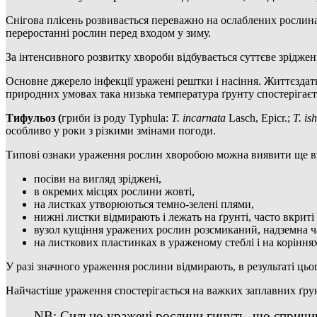
Снігова плісень розвивається переважно на ослаблених рослин
переростанні рослин перед входом у зиму.
За інтенсивного розвитку хвороби відбувається суттєве зріджен
Основне джерело інфекції уражені рештки і насіння. Життєздатн
природних умовах така низька температура ґрунту спостерігаєтьс
Тифульоз
(
гриби із роду Typhula:
T. incarnata
Lasch, Epicr.;
T. is
особливо у роки з різкими змінами погоди.
Типові ознаки ураження рослин хворобою можна виявити ще взи
посіви на вигляд зріджені,
в окремих місцях рослини жовті,
на листках утворюються темно-зелені плями,
нижні листки відмирають і лежать на ґрунті, часто вкрит
вузол кущіння уражених рослин розсмиканий, надземна час
на листкових пластинках в ураженому стеблі і на коріння
У разі значного ураження рослини відмирають, в результаті цьо
Найчастіше ураження спостерігається на важких заплавних ґрунт
NB: Сильно уражені рослини гинуть, що спричин