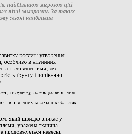
в, найбільшою загрозою цієї
ож пізні заморозки. За таких
ому сезоні найбільша
звитку рослин: утворення
и, особливо в низинних
угої половини зими, яке
огість ґрунту і порівняно
ю.
ні, тифульозу, склероціальної гнилі.
сі, в північних та західних областях
ом, який швидко зникає у
 плями, уражена тканина
 а продовжується навесні.