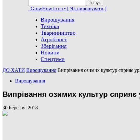
GrowHow.in.ua • [ Як вирощувати ]
Вирощування
Техніка
Тваринництво
Агробізнес
Зберігання
Новини
Спецтеми
ДО ХАТИ
Вирощування
Випрівання озимих культур сприяє у
Вирощування
Випрівання озимих культур сприяє
30 Березня, 2018