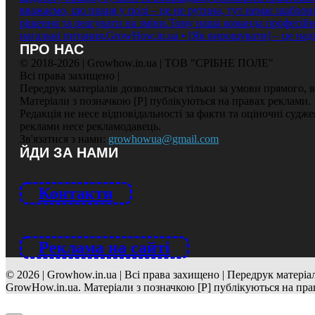
ПРО НАС
© 2018-2026 | Growhow.in.ua | ТОВ "СРІБНЕ ПОЛЕ"
Всі права захищено |
Передрук матеріалів дозволяється тільки за умови прямого,
Матеріали з позначкою [Р] публікуються на правах реклами.
Редакція не несе відповідальності за факти та оціночні судж
реклами несе рекламодавець.
Зв'язатися з нами:
growhowua@gmail.com
ЙДИ ЗА НАМИ
Контакти
Реклама на сайті
© 2026 | Growhow.in.ua | Всі права захищено | Передрук матері
GrowHow.in.ua. Матеріали з позначкою [Р] публікуються на пра