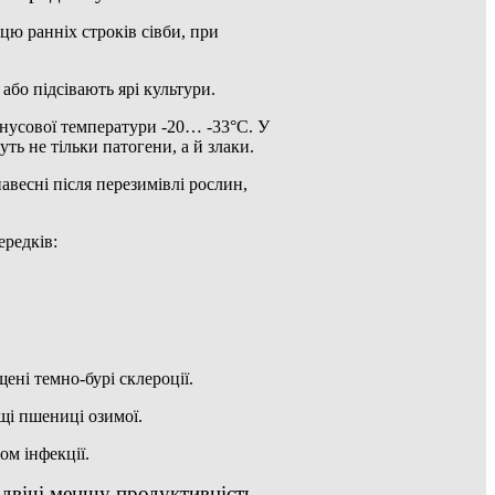
ю ранніх строків сівби, при
або підсівають ярі культури.
мінусової температури -20… -33
°
С. У
ть не тільки патогени, а й злаки.
навесні після перезимівлі рослин,
ередків:
ені темно-бурі склероції.
ощі пшениці озимої.
ом інфекції.
вдвічі меншу продуктивність