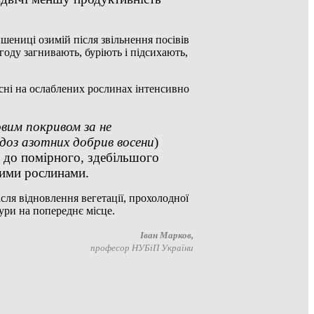
шениці озимій після звільнення посівів
огоду загнивають, буріють і підсихають,
есні на ослаблених рослинах інтенсивно
овим покривом за не
 доз азотних добрив восени
)
го до помірного, здебільшого
тими рослинами.
сля відновлення вегетації, прохолодної
ури на попереднє місце.
Іван Марков,
професор НУБіП України