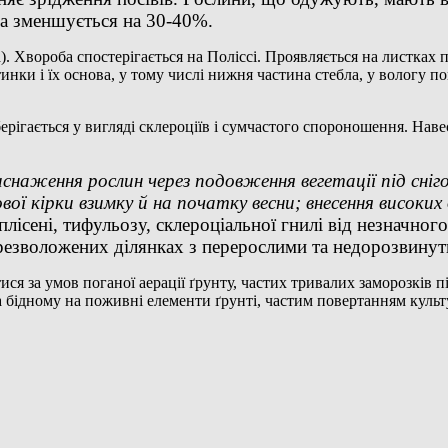
маса зменшується на 30-40%.
).
Хвороба спостерігається на Поліссі. Проявляється на листках п
тинки і їх основа, у тому числі нижня частина стебла, у вологу п
ерігається у вигляді склероціїв і сумчастого спороношення. Нав
иснаження рослин через подовження вегетації під сніг
ої кірки взимку й на початку весни; внесення високих
плісені, тифульозу, склероціальної гнилі від незначно
перезволожених ділянках з перерослими та недорозвину
я за умов поганої аерації ґрунту, частих тривалих заморозків пі
на бідному на поживні елементи ґрунті, частим повертанням культ