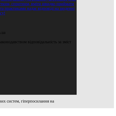
.ua
аконодавством відповідальність за зміст
ових систем, гіперпосилання на