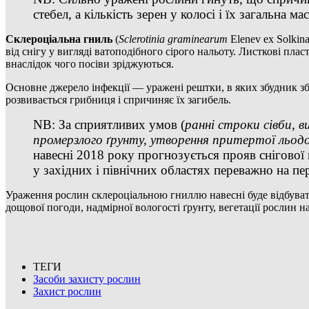
стебел, а кількість зерен у колосі і їх загальна 
Склероціальна гниль
(
Sclerotinia graminearum
Elenev ex Solkina
від снігу у вигляді ватоподібного сірого нальоту. Листкові плас
внаслідок чого посіви зріджуються.
Основне джерело інфекції — уражені рештки, в яких збудник зб
розвивається грибниця і спричиняє їх загибель.
NB: За сприятливих умов (
ранні строки сівби, в
промерзлого ґрунту,
утворення притертої льодов
навесні 2018 року прогнозується прояв снігової 
у західних і північних областях переважно на 
Ураження рослин склероціальною гниллю навесні буде відбуватис
дощової погоди, надмірної вологості ґрунту, вегетації рослин 
ТЕГИ
Засоби захисту рослин
Захист рослин