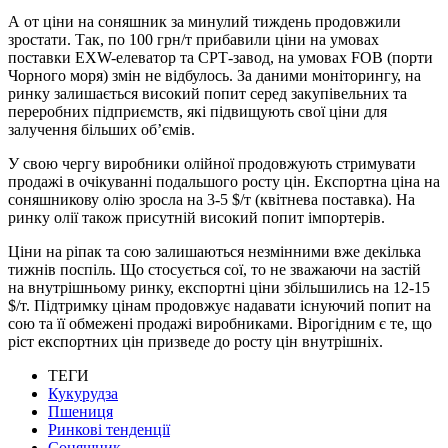
А от ціни на соняшник за минулий тиждень продовжили
зростати. Так, по 100 грн/т прибавили ціни на умовах
поставки EXW-елеватор та СРТ-завод, на умовах FOB (порти
Чорного моря) змін не відбулось. За даними моніторингу, на
ринку залишається високий попит серед закупівельних та
переробних підприємств, які підвищують свої ціни для
залучення більших об’ємів.
У свою чергу виробники олійної продовжують стримувати
продажі в очікуванні подальшого росту цін. Експортна ціна на
соняшникову олію зросла на 3-5 $/т (квітнева поставка). На
ринку олії також присутній високий попит імпортерів.
Ціни на ріпак та сою залишаються незмінними вже декілька
тижнів поспіль. Що стосується сої, то не зважаючи на застій
на внутрішньому ринку, експортні ціни збільшились на 12-15
$/т. Підтримку цінам продовжує надавати існуючий попит на
сою та її обмежені продажі виробниками. Вірогідним є те, що
ріст експортних цін призведе до росту цін внутрішніх.
ТЕГИ
Кукурудза
Пшениця
Ринкові тенденції
Соняшник