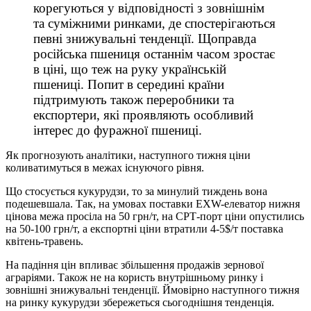
корегуються у відповідності з зовнішнім
та суміжними ринками, де спостерігаються
певні знижувальні тенденції. Щоправда
російська пшениця останнім часом зростає
в ціні, що теж на руку українській
пшениці. Попит в середині країни
підтримують також переробники та
експортери, які проявляють особливий
інтерес до фуражної пшениці.
Як прогнозують аналітики, наступного тижня ціни
коливатимуться в межах існуючого рівня.
Що стосується кукурудзи, то за минулий тиждень вона
подешевшала. Так, на умовах поставки EXW-елеватор нижня
цінова межа просіла на 50 грн/т, на СРТ-порт ціни опустились
на 50-100 грн/т, а експортні ціни втратили 4-5$/т поставка
квітень-травень.
На падіння цін впливає збільшення продажів зернової
аграріями. Також не на користь внутрішньому ринку і
зовнішні знижувальні тенденції. Ймовірно наступного тижня
на ринку кукурудзи збережеться сьогоднішня тенденція.