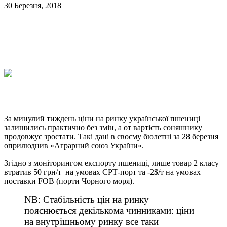
30 Березня, 2018
За минулий тиждень ціни на ринку української пшениці
залишились практично без змін, а от вартість соняшнику
продовжує зростати. Такі дані в своєму бюлетні за 28 березня
оприлюднив «Аграрний союз України».
Згідно з моніторингом експорту пшениці, лише товар 2 класу
втратив 50 грн/т на умовах СРТ-порт та -2$/т на умовах
поставки FOB (порти Чорного моря).
NB: Стабільність цін на ринку
пояснюється декількома чинниками: ціни
на внутрішньому ринку все таки