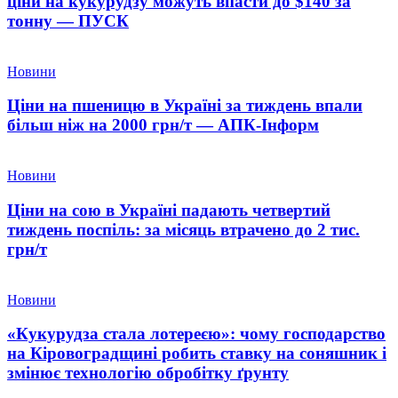
ціни на кукурудзу можуть впасти до $140 за
тонну — ПУСК
Новини
Ціни на пшеницю в Україні за тиждень впали
більш ніж на 2000 грн/т — АПК-Інформ
Новини
Ціни на сою в Україні падають четвертий
тиждень поспіль: за місяць втрачено до 2 тис.
грн/т
Новини
«Кукурудза стала лотереєю»: чому господарство
на Кіровоградщині робить ставку на соняшник і
змінює технологію обробітку ґрунту