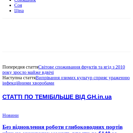
Соя
Ціна
Попередня стаття
Світове споживання фруктів та ягід з 2010
року зросло майже вдвічі
Наступна стаття
Випрівання озимих культур сприяє ураженню
інфекційними хворобами
СТАТТІ ПО ТЕМІ
БІЛЬШЕ ВІД GH.in.ua
Новини
Без відновлення роботи глибоководних портів