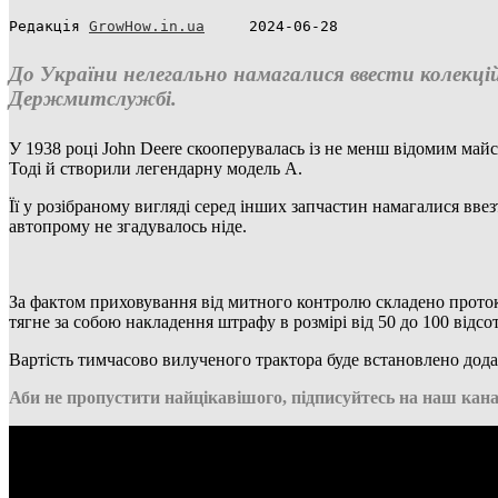
Редакція 
GrowHow.in.ua
     2024-06-28
До України нелегально намагалися ввести колекці
Держмитслужбі.
У 1938 році John Deere скооперувалась із не менш відомим май
Тоді й створили легендарну модель А.
Її у розібраному вигляді серед інших запчастин намагалися ввез
автопрому не згадувалось ніде.
За фактом приховування від митного контролю складено проток
тягне за собою накладення штрафу в розмірі від 50 до 100 відсо
Вартість тимчасово вилученого трактора буде встановлено дод
Аби не пропустити найцікавішого, підписуйтесь на наш кана