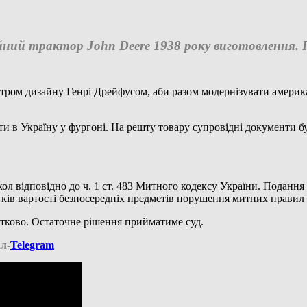
йний трактор John Deere 1938 року виготовлення.
стром дизайну Генрі Дрейфусом, аби разом модернізувати америка
ти в Україну у фургоні. На решту товару супровідні документи бу
ол відповідно до ч. 1 ст. 483 Митного кодексу України. Поданн
тків вартості безпосередніх предметів порушення митних правил з
атково. Остаточне рішення прийматиме суд.
л-
Telegram