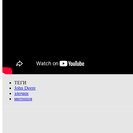
ТЕГИ
John Deere
злочин
митниця