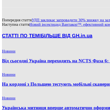
Попередня стаття
УДП закликає запровадити 30% знижку на залі
Наступна стаття
Новий інсектицид Вантакор™: ефективний кон
СТАТТІ ПО ТЕМІ
БІЛЬШЕ ВІД GH.in.ua
Новини
Від сьогодні Україна переходить на NCTS Фаза 6: 
Новини
На кордоні з Польщею тестують мобільні сканери
Новини
Українська митниця вперше автоматично оформил