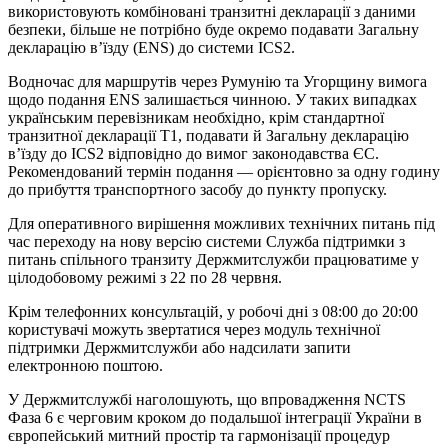
використовують комбіновані транзитні декларації з даними
безпеки, більше не потрібно буде окремо подавати Загальну
декларацію в’їзду (ENS) до системи ICS2.
Водночас для маршрутів через Румунію та Угорщину вимога
щодо подання ENS залишається чинною. У таких випадках
українським перевізникам необхідно, крім стандартної
транзитної декларації Т1, подавати й Загальну декларацію
в’їзду до ICS2 відповідно до вимог законодавства ЄС.
Рекомендований термін подання — орієнтовно за одну годину
до прибуття транспортного засобу до пункту пропуску.
Для оперативного вирішення можливих технічних питань під
час переходу на нову версію системи Служба підтримки з
питань спільного транзиту Держмитслужби працюватиме у
цілодобовому режимі з 22 по 28 червня.
Крім телефонних консультацій, у робочі дні з 08:00 до 20:00
користувачі можуть звертатися через модуль технічної
підтримки Держмитслужби або надсилати запити
електронною поштою.
У Держмитслужбі наголошують, що впровадження NCTS
Фаза 6 є черговим кроком до подальшої інтеграції України в
європейський митний простір та гармонізації процедур