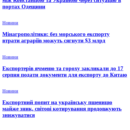
між Констанцою та Україною через ситуацію в
портах Одещини
Новини
Мінагрополітики: без морського експорту
втрати аграріїв можуть сягнути $3 млрд
Новини
Експортерів ячменю та гороху закликали до 17
серпня подати документи для експорту до Китаю
Новини
Експортний попит на українську пшеницю
майже зник, світові котирування продовжують
знижуватися