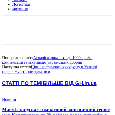
Логістика
митниця
Попередня стаття
Аграрії отримають до 1000 грн/га
компенсації за закупівлю українських добрив
Наступна стаття
Ціни на фуражну кукурудзу в Україні
продовжують знижуватися
СТАТТІ ПО ТЕМІ
БІЛЬШЕ ВІД GH.in.ua
Новини
Maersk запускає тимчасовий залізничний сервіс