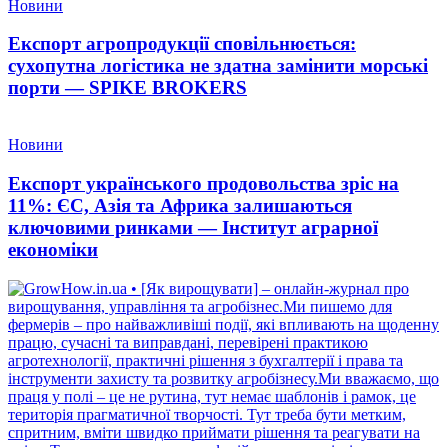
Новини
Експорт агропродукції сповільнюється:
сухопутна логістика не здатна замінити морські
порти — SPIKE BROKERS
Новини
Експорт українського продовольства зріс на
11%: ЄС, Азія та Африка залишаються
ключовими ринками — Інститут аграрної
економіки