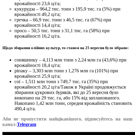
врожайності 23,6 ц/га;
кукурудза – 964,2 тис. тонн з 195,9 тис. га (5%) при
врожайності 49,2 ц/га;
гречка – 66,9 тис. тонн з 46,5 тис. га (67%) при
врожайності 14,4 ц/га;
просо – 50,5 тис. тонн з 31,1 тис. га (58%) при
врожайності 16,2 ц/га.
Щодо збирання олійних культур, то станом на 25 вересня було зібрано:
соняшнику – 4,113 млн тонн з 2,24 млн га (43,6%) при
врожайності 18,4 ц/га;
ріпаку – 3,303 млн тонн з 1,276 млн га (101%) при
врожайності 25,9 ц/га;
сої – 1,511 млн тонн з 749,7 тис. га (35%) при
врожайності 20,2 ц/га/Також в Україні продовжується
збирання цукрових буряків, які до 25 вересня було
викопано на 29 тис. га, або 15% від запланованого.
Накопано 1,42 млн тонн, середня врожайність становить
490,4 ц/га.
Аби не пропустити найцікавішого, підписуйтесь на наш
канал-
Telegram