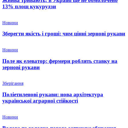
Жнива тривають: в Україні ще не обмолочено
13% площ кукурудзи
Новини
Зберегти якість і гроші: чим цінні зернові рукави
Новини
Поле як елеватор: фермери роблять ставку на
зернові рукави
Зберігання
Поліетиленові рукави: нова архітектура
української аграрної стійкості
Новини