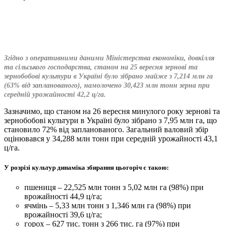
Згідно з оперативними даними Міністерства економіки, довкілля
та сільського господарства, станом на 25 вересня зернові та
зернобобові культури в Україні було зібрано майже з 7,214 млн га
(63% від запланованого), намолочено 30,423 млн тонн зерна при
середній урожайності 42,2 ц/га.
Зазначимо, що станом на 26 вересня минулого року зернові та
зернобобові культури в Україні було зібрано з 7,95 млн га, що
становило 72% від запланованого. Загальний валовий збір
оцінювався у 34,288 млн тонн при середній урожайності 43,1
ц/га.
У розрізі культур динаміка збирання цьогоріч є такою:
пшениця – 22,525 млн тонн з 5,02 млн га (98%) при
врожайності 44,9 ц/га;
ячмінь – 5,33 млн тонн з 1,346 млн га (98%) при
врожайності 39,6 ц/га;
горох – 627 тис. тонн з 266 тис. га (97%) при