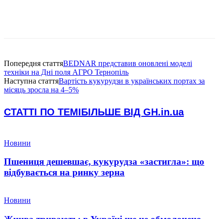
Попередня стаття
BEDNAR представив оновлені моделі
техніки на Дні поля АГРО Тернопіль
Наступна стаття
Вартість кукурудзи в українських портах за
місяць зросла на 4–5%
СТАТТІ ПО ТЕМІ
БІЛЬШЕ ВІД GH.in.ua
Новини
Пшениця дешевшає, кукурудза «застигла»: що
відбувається на ринку зерна
Новини