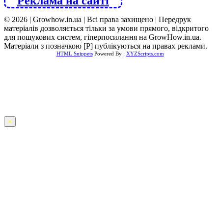
Реклама на сайті
© 2026 | Growhow.in.ua | Всі права захищено | Передрук
матеріалів дозволяється тільки за умови прямого, відкритого
для пошукових систем, гіперпосилання на GrowHow.in.ua.
Матеріали з позначкою [Р] публікуються на правах реклами.
HTML Snippets
Powered By :
XYZScripts.com
×