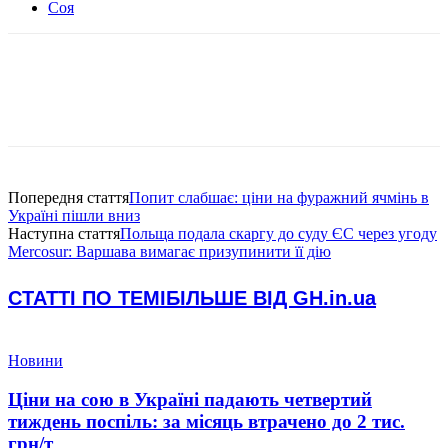
Соя
Попередня стаття
Попит слабшає: ціни на фуражний ячмінь в
Україні пішли вниз
Наступна стаття
Польща подала скаргу до суду ЄС через угоду
Mercosur: Варшава вимагає призупинити її дію
СТАТТІ ПО ТЕМІ
БІЛЬШЕ ВІД GH.in.ua
Новини
Ціни на сою в Україні падають четвертий
тиждень поспіль: за місяць втрачено до 2 тис.
грн/т