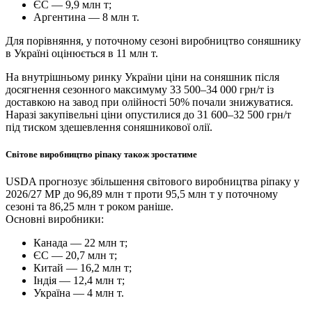
ЄС — 9,9 млн т;
Аргентина — 8 млн т.
Для порівняння, у поточному сезоні виробництво соняшнику
в Україні оцінюється в 11 млн т.
На внутрішньому ринку України ціни на соняшник після
досягнення сезонного максимуму 33 500–34 000 грн/т із
доставкою на завод при олійності 50% почали знижуватися.
Наразі закупівельні ціни опустилися до 31 600–32 500 грн/т
під тиском здешевлення соняшникової олії.
Світове виробництво ріпаку також зростатиме
USDA прогнозує збільшення світового виробництва ріпаку у
2026/27 МР до 96,89 млн т проти 95,5 млн т у поточному
сезоні та 86,25 млн т роком раніше.
Основні виробники:
Канада — 22 млн т;
ЄС — 20,7 млн т;
Китай — 16,2 млн т;
Індія — 12,4 млн т;
Україна — 4 млн т.