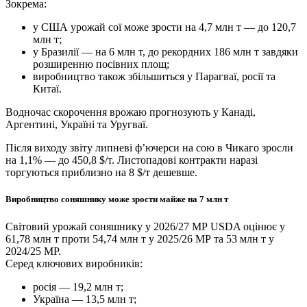
Зокрема:
у США урожай сої може зрости на 4,7 млн т — до 120,7
млн т;
у Бразилії — на 6 млн т, до рекордних 186 млн т завдяки
розширенню посівних площ;
виробництво також збільшиться у Парагваї, росії та
Китаї.
Водночас скорочення врожаю прогнозують у Канаді,
Аргентині, Україні та Уругваї.
Після виходу звіту липневі ф’ючерси на сою в Чикаго зросли
на 1,1% — до 450,8 $/т. Листопадові контракти наразі
торгуються приблизно на 8 $/т дешевше.
Виробництво соняшнику може зрости майже на 7 млн т
Світовий урожай соняшнику у 2026/27 МР USDA оцінює у
61,78 млн т проти 54,74 млн т у 2025/26 МР та 53 млн т у
2024/25 МР.
Серед ключових виробників:
росія — 19,2 млн т;
Україна — 13,5 млн т;