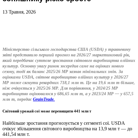
13 Травня, 2026
Міністерство сільського господарства США (USDA) у травневому
звіті представило перший прогноз на 2026/27 маркетинговий рік,
який передбачає суттєве зростання світового виробництва олійних
культур. Основну увагу ринок зосередив саме на оцінках нового
сезону, тоді як баланс 2025/26 МР зазнав мінімальних змін.
За
оцінками USDA, світове виробництво олійних культур у 2026/27
МР може сягнути рекордних 718,1 млн т. Це на 19,6 млн т більше,
ніж очікується у 2025/26 МР. Для порівняння, у 2024/25 МР
виробництво оцінювалося у 686,65 млн т, а у 2023/24 МР — у 657,5
млн т, передає
GrainTrade.
Світовий урожай сої може перевищити 441 млн т
Найбільше зростання прогнозується у сегменті сої. USDA
очікує збільшення світового виробництва на 13,9 млн т — до
441,54 млн т.