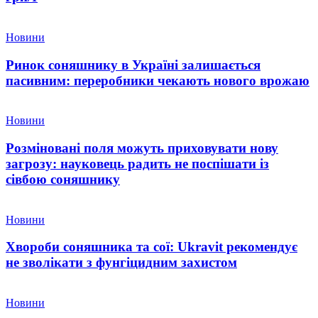
Новини
Ринок соняшнику в Україні залишається
пасивним: переробники чекають нового врожаю
Новини
Розміновані поля можуть приховувати нову
загрозу: науковець радить не поспішати із
сівбою соняшнику
Новини
Хвороби соняшника та сої: Ukravit рекомендує
не зволікати з фунгіцидним захистом
Новини