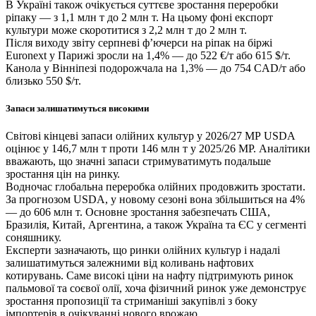
В Україні також очікується суттєве зростання переробки
ріпаку — з 1,1 млн т до 2 млн т. На цьому фоні експорт
культури може скоротитися з 2,2 млн т до 2 млн т.
Після виходу звіту серпневі ф’ючерси на ріпак на біржі
Euronext у Парижі зросли на 1,4% — до 522 €/т або 615 $/т.
Канола у Вінніпезі подорожчала на 1,3% — до 754 CAD/т або
близько 550 $/т.
Запаси залишатимуться високими
Світові кінцеві запаси олійних культур у 2026/27 МР USDA
оцінює у 146,7 млн т проти 146 млн т у 2025/26 МР. Аналітики
вважають, що значні запаси стримуватимуть подальше
зростання цін на ринку.
Водночас глобальна переробка олійних продовжить зростати.
За прогнозом USDA, у новому сезоні вона збільшиться на 4%
— до 606 млн т. Основне зростання забезпечать США,
Бразилія, Китай, Аргентина, а також Україна та ЄС у сегменті
соняшнику.
Експерти зазначають, що ринки олійних культур і надалі
залишатимуться залежними від коливань нафтових
котирувань. Саме високі ціни на нафту підтримують ринок
пальмової та соєвої олії, хоча фізичний ринок уже демонструє
зростання пропозиції та стриманіші закупівлі з боку
імпортерів в очікуванні нового врожаю.