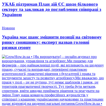
УКАБ підтримав План дій ЄС щодо білкового
сектору та закликав до поглиблення співпраці з
Україною
Новини
Україна має шанс зміцнити позиції на світовому
ринку соняшнику: експерт назвав головні
ризики сезону