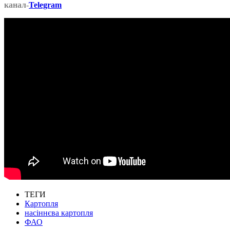
канал-
Telegram
ТЕГИ
Картопля
насіннєва картопля
ФАО