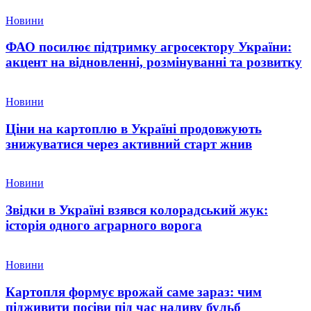
Новини
ФАО посилює підтримку агросектору України:
акцент на відновленні, розмінуванні та розвитку
Новини
Ціни на картоплю в Україні продовжують
знижуватися через активний старт жнив
Новини
Звідки в Україні взявся колорадський жук:
історія одного аграрного ворога
Новини
Картопля формує врожай саме зараз: чим
підживити посіви під час наливу бульб