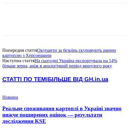
Попередня стаття
Окупанти за безцінь скуповують ранню
картоплю з Херсонщини
Наступна стаття
На сьогодні Україна експортувала на 14%
більше зерна, аніж в аналогічний період минулого року
СТАТТІ ПО ТЕМІ
БІЛЬШЕ ВІД GH.in.ua
Новини
Реальне споживання картоплі в Україні значно
нижче поширених оцінок — результати
дослідження KSE