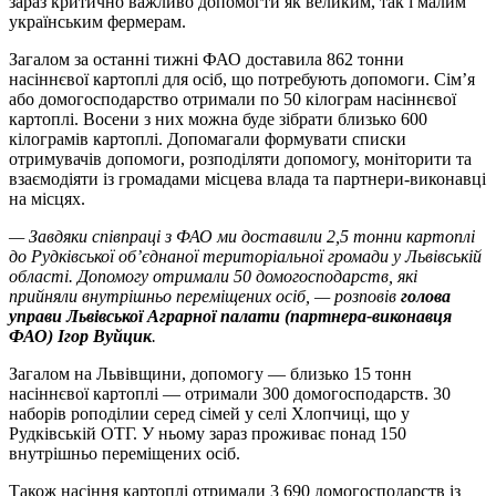
зараз критично важливо допомогти як великим, так і малим
українським фермерам.
Загалом за останні тижні ФАО доставила 862 тонни
насіннєвої картоплі для осіб, що потребують допомоги. Сім’я
або домогосподарство отримали по 50 кілограм насіннєвої
картоплі. Восени з них можна буде зібрати близько 600
кілограмів картоплі. Допомагали формувати списки
отримувачів допомоги, розподіляти допомогу, моніторити та
взаємодіяти із громадами місцева влада та партнери-виконавці
на місцях.
—
Завдяки співпраці з ФАО ми доставили 2,5 тонни картоплі
до Рудківської об’єднаної територіальної громади у Львівській
області. Допомогу отримали 50 домогосподарств, які
прийняли внутрішньо переміщених осіб,
—
розповів
голова
управи Львівської Аграрної палати (партнера-виконавця
ФАО) Ігор Вуйцик
.
Загалом на Львівщини, допомогу
—
близько 15 тонн
насіннєвої картоплі
—
отримали 300 домогосподарств. 30
наборів роподілии серед сімей у селі Хлопчиці, що у
Рудківській ОТГ. У ньому зараз проживає понад 150
внутрішньо переміщених осіб.
Також насіння картоплі отримали 3 690 домогосподарств із