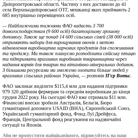
Дніпропетровської області. Частину з них доставили до 41
села Верхньодніпровської ОТГ, мешканці яких приймають 2
685 внутрішньо переміщених осіб.
—
Найближчими тижнями ФАО надасть 3 700
домогосподарствам (9 600 осіб) багатоцільову грошову
допомогу. Також ще понад 14 600 сільських сімей (38 000 осіб)
отримають набори для вирощування овочів з метою
відновлення виробництва харчових продуктів для споживання
та продажу. Ми також плануємо розподілити свійську птицю
та підтримати вразливих виробників тваринництва через
надання кормів для тварин та вітамінно-мінеральних добавок.
З більшими ресурсами ми зможемо охопити більше людей у
вразливих сільських районах України,
—
розповів
П’єр Вотьє
.
ФАО закликає виділити $115,4 млн для надання підтримки
979 320 дрібним фермерам та середнім виробникам до кінця
грудня 2022 року. На сьогодні ФАО вже отримала $11 млн.
Фінансові внески зробили Австралія, Бельгія, Бюро
гуманітарної допомоги USAID (BHA), Європейський Союз,
Український гуманітарний фонд, Фонд Луї Дрейфуса,
Франція, Центральний фонд реагування на надзвичайні
ситуації та Японія.
Аби не пропустити найцікавішого, підписуйтесь на наш