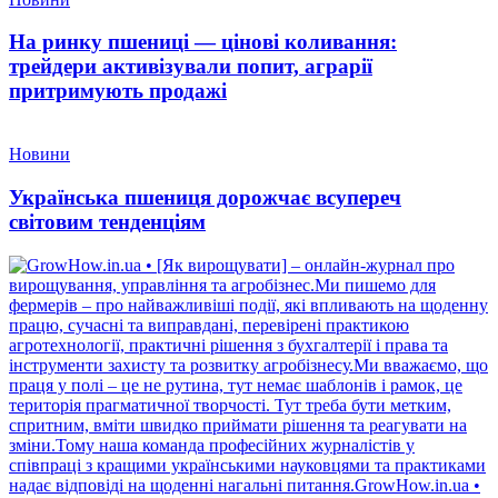
На ринку пшениці — цінові коливання:
трейдери активізували попит, аграрії
притримують продажі
Новини
Українська пшениця дорожчає всупереч
світовим тенденціям