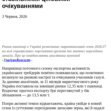
очікуваннями
3 Червня, 2026
Ринок пшениці в Україні розпочинає маркетинговий сезон 2026/27
на тлі сприятливих перспектив урожаю та значних перехідних
запасів. Про це повідомляють аналітики компанії
«
УкрАгроКонсалт
».
Наприкінці поточного сезону експортна активність
українських трейдерів помітно пожвавилася, що позитивно
вплинуло на ринкові настрої та очікування учасників галузі.
За даними аналітиків, за 11 місяців маркетингового року
Україна поставила на зовнішні ринки 12,35 млн т пшениці.
Водночас прогноз експорту був переглянутий у бік
збільшення — до 13,5 млн т.
Попри активні темпи відвантажень, країна увійде в новий
сезон із суттєвими перехідними запасами зерна, які й надалі