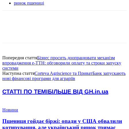
ринок пшениці
Попередня стаття
Бізнес просить доопрацювати механізм
впровадження е-ТТН: обговорили оплату та строки запуску
системи
Наступна стаття
Corteva Agriscience та ПриватБанк запускають
нові фінансові програми для аграріїв
СТАТТІ ПО ТЕМІ
БІЛЬШЕ ВІД GH.in.ua
Новини
Пшениця гойдає біржі: опади у США обвалили
котирування, але український ринок тримає