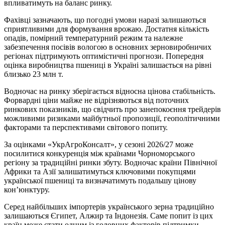
впливатимуть на баланс ринку.
Фахівці зазначають, що погодні умови наразі залишаються
сприятливими для формування врожаю. Достатня кількість
опадів, помірний температурний режим та належне
забезпечення посівів вологою в основних зерновиробничих
регіонах підтримують оптимістичні прогнози. Попередня
оцінка виробництва пшениці в Україні залишається на рівні
близько 23 млн т.
Водночас на ринку зберігається відносна цінова стабільність.
Форвардні ціни майже не відрізняються від поточних
ринкових показників, що свідчить про занепокоєння трейдерів
можливими ризиками майбутньої пропозиції, геополітичними
факторами та перспективами світового попиту.
За оцінками «УкрАгроКонсалт», у сезоні 2026/27 може
посилитися конкуренція між країнами Чорноморського
регіону за традиційні ринки збуту. Водночас країни Північної
Африки та Азії залишатимуться ключовими покупцями
української пшениці та визначатимуть подальшу цінову
кон’юнктуру.
Серед найбільших імпортерів українського зерна традиційно
залишаються Єгипет, Алжир та Індонезія. Саме попит із цих
країн може стати одним із головних факторів підтримки