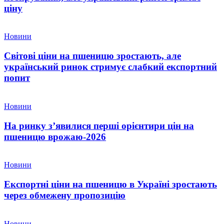
ціну
Новини
Світові ціни на пшеницю зростають, але
український ринок стримує слабкий експортний
попит
Новини
На ринку з’явилися перші орієнтири цін на
пшеницю врожаю-2026
Новини
Експортні ціни на пшеницю в Україні зростають
через обмежену пропозицію
Новини