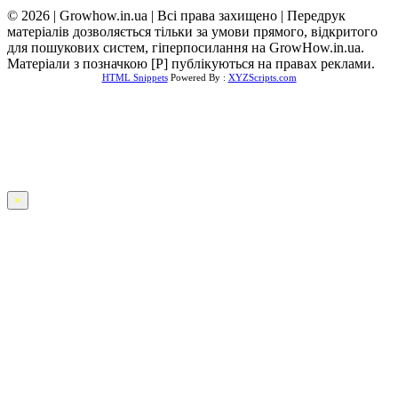
© 2026 | Growhow.in.ua | Всі права захищено | Передрук
матеріалів дозволяється тільки за умови прямого, відкритого
для пошукових систем, гіперпосилання на GrowHow.in.ua.
Матеріали з позначкою [Р] публікуються на правах реклами.
HTML Snippets
Powered By :
XYZScripts.com
×