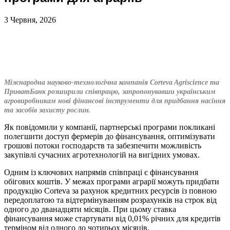
3 Червня, 2026
Міжнародна науково-технологічна компанія Corteva Agriscience та
ПриватБанк розширили співпрацю, запропонувавши українським
агровиробникам нові фінансові інструменти для придбання насіння
та засобів захисту рослин.
Як повідомили у компанії, партнерські програми покликані
полегшити доступ фермерів до фінансування, оптимізувати
грошові потоки господарств та забезпечити можливість
закупівлі сучасних агротехнологій на вигідних умовах.
Одним із ключових напрямів співпраці є фінансування
обігових коштів. У межах програми аграрії можуть придбати
продукцію Corteva за рахунок кредитних ресурсів із повною
передоплатою та відтермінуванням розрахунків на строк від
одного до дванадцяти місяців. При цьому ставка
фінансування може стартувати від 0,01% річних для кредитів
терміном від одного до чотирьох місяців.