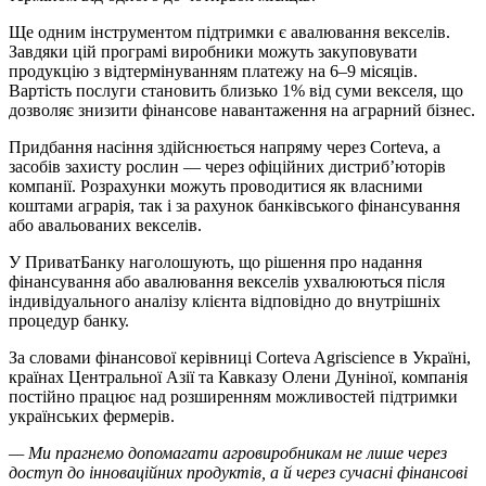
Ще одним інструментом підтримки є авалювання векселів.
Завдяки цій програмі виробники можуть закуповувати
продукцію з відтермінуванням платежу на 6–9 місяців.
Вартість послуги становить близько 1% від суми векселя, що
дозволяє знизити фінансове навантаження на аграрний бізнес.
Придбання насіння здійснюється напряму через Corteva, а
засобів захисту рослин — через офіційних дистриб’юторів
компанії. Розрахунки можуть проводитися як власними
коштами аграрія, так і за рахунок банківського фінансування
або авальованих векселів.
У ПриватБанку наголошують, що рішення про надання
фінансування або авалювання векселів ухвалюються після
індивідуального аналізу клієнта відповідно до внутрішніх
процедур банку.
За словами фінансової керівниці Corteva Agriscience в Україні,
країнах Центральної Азії та Кавказу Олени Дуніної, компанія
постійно працює над розширенням можливостей підтримки
українських фермерів.
— Ми прагнемо допомагати агровиробникам не лише через
доступ до інноваційних продуктів, а й через сучасні фінансові