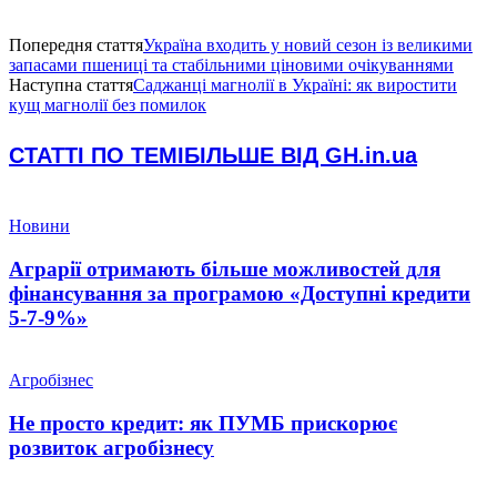
Попередня стаття
Україна входить у новий сезон із великими
запасами пшениці та стабільними ціновими очікуваннями
Наступна стаття
Саджанці магнолії в Україні: як виростити
кущ магнолії без помилок
СТАТТІ ПО ТЕМІ
БІЛЬШЕ ВІД GH.in.ua
Новини
Аграрії отримають більше можливостей для
фінансування за програмою «Доступні кредити
5-7-9%»
Агробізнес
Не просто кредит: як ПУМБ прискорює
розвиток агробізнесу