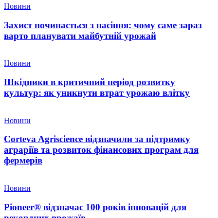
Новини
Захист починається з насіння: чому саме зараз
варто планувати майбутній урожай
Новини
Шкідники в критичний період розвитку
культур: як уникнути втрат урожаю влітку
Новини
Corteva Agriscience відзначили за підтримку
аграріїв та розвиток фінансових програм для
фермерів
Новини
Pioneer® відзначає 100 років інновацій для
рекордних врожаїв