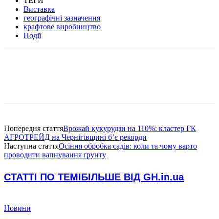
ТЕГИ
Виставка
географічні зазначення
крафтове виробництво
Події
Попередня стаття
Врожай кукурудзи на 110%: кластер ГК
АГРОТРЕЙД на Чернігівщині б’є рекорди
Наступна стаття
Осіння обробка садів: коли та чому варто
проводити вапнування ґрунту
СТАТТІ ПО ТЕМІ
БІЛЬШЕ ВІД GH.in.ua
Новини