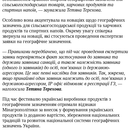
сільськогосподарських товарів, харчових продуктів та
спиртних напоїв, — зауважила Тетяна Терехова.
Особливо вона акцентувала на новаціях щодо географічних
зазначень для сільськогосподарської продукції та харчових
продуктів та спиртних напоїв. Окрему увагу спікерка
звернула на новації, які стосуються проведення експертизи
заявки на географічне зазначення.
— Правилами передбачено, що під час проведення експертизи
заявки перевіряється факт застосування до заявника та
держави заявника санкцій, а також належність заявника
(одного із заявників) до осіб, пов’язаних із державою-
агресором. Це має певні наслідки для заявників. Так, зокрема,
якщо принаймні один заявник належить до осіб, пов’язаних з
державою-агресором, ІР офіс відмовляє в реєстрації ГЗ, —
наголосила
Тетяна Терехова
.
Під час фестивалю українські виробники продуктів з
географічним зазначенням отримали відзнаки
Мінагрополітики за внесок у формування українських
продуктів із доданою вартістю, збереження національних
традицій та розвиток національної системи географічних
зазначень України.