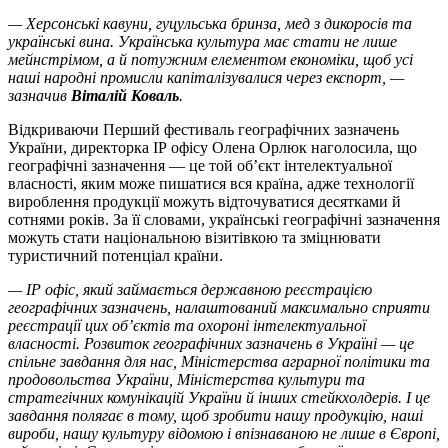
— Херсонські кавуни, гуцульська бринза, мед з дикоросів та
українські вина. Українська культура має стати не лише
мейнстрімом, а й потужним елементом економіки, щоб усі
наші народні промисли капіталізувалися через експорт, —
зазначив
Віталій Коваль
.
Відкриваючи Перший фестиваль географічних зазначень
України, директорка ІР офісу Олена Орлюк наголосила, що
географічні зазначення — це той об’єкт інтелектуальної
власності, яким може пишатися вся країна, адже технології
вироблення продукції можуть відточуватися десятками й
сотнями років. За її словами, українські географічні зазначення
можуть стати національною візитівкою та зміцнювати
туристичний потенціал країни.
— ІР офіс, який займається державною реєстрацією
географічних зазначень, налаштований максимально сприяти
реєстрації цих об’єктів та охороні інтелектуальної
власності. Розвиток географічних зазначень в Україні — це
спільне завдання для нас, Міністерства аграрної політики та
продовольства України, Міністерства культури та
стратегічних комунікацій України й інших стейкхолдерів. І це
завдання полягає в тому, щоб зробити нашу продукцію, наші
вироби, нашу культуру відомою і впізнаваною не лише в Європі,