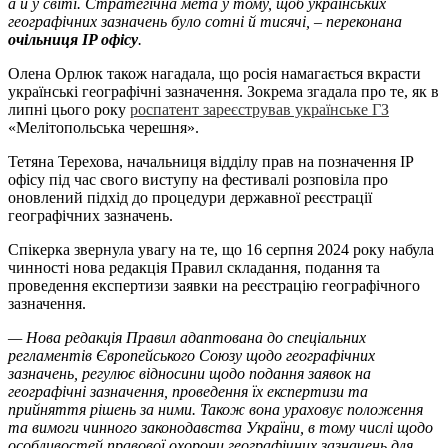
а й у світі. Стратегічна мета у тому, щоб українських
географічних зазначень було сотні й тисячі, – переконана
очільниця IP офісу
.
Олена Орлюк також нагадала, що росія намагається вкрасти
українські географічні зазначення. Зокрема згадала про те, як в
липні цього року
роспатент зареєстрував українське ГЗ
«Мелітопольська черешня».
Тетяна Терехова, начальниця відділу прав на позначення ІР
офісу під час свого виступу на фестивалі розповіла про
оновлений підхід до процедури державної реєстрації
географічних зазначень.
Спікерка звернула увагу на те, що 16 серпня 2024 року набула
чинності нова редакція Правил складання, подання та
проведення експертизи заявки на реєстрацію географічного
зазначення.
— Нова редакція Правил адаптована до спеціальних
регламентів Європейського Союзу щодо географічних
зазначень, регулює відносини щодо подання заявок на
географічні зазначення, проведення їх експертизи та
прийняття рішень за ними. Також вона ураховує положення
та вимоги чинного законодавства України, в тому числі щодо
особливостей правової охорони географічних зазначень для