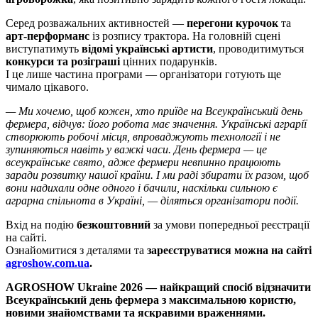
Серед розважальних активностей —
перегони курочок
та
арт-перформанс
із розпису трактора. На головній сцені
виступатимуть
відомі українські артисти
, проводитимуться
конкурси та розіграші
цінних подарунків.
І це лише частина програми — організатори готують ще
чимало цікавого.
— Ми хочемо, щоб кожен, хто приїде на Всеукраїнський день
фермера, відчув: його робота має значення. Українські аграрії
створюють робочі місця, впроваджують технології і не
зупиняються навіть у важкі часи. День фермера — це
всеукраїнське свято, адже фермери невпинно працюють
заради розвитку нашої країни. І ми раді збирати їх разом, щоб
вони надихали одне одного і бачили, наскільки сильною є
аграрна спільнота в Україні
, — діляться організатори події.
Вхід на подію
безкоштовний
за умови попередньої реєстрації
на сайті.
Ознайомитися з деталями та
зареєструватися можна на сайті
agroshow.com.ua
.
AGROSHOW Ukraine 2026 — найкращий спосіб відзначити
Всеукраїнський день фермера з максимальною користю,
новими знайомствами та яскравими враженнями.