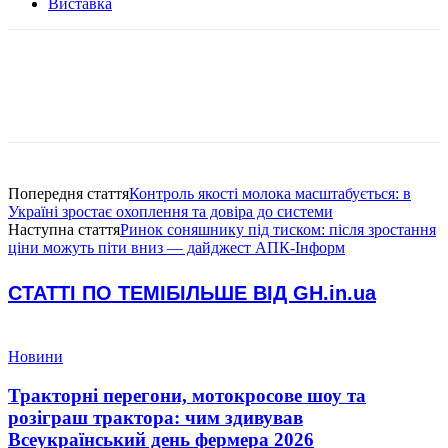
Виставка
Попередня стаття
Контроль якості молока масштабується: в
Україні зростає охоплення та довіра до системи
Наступна стаття
Ринок соняшнику під тиском: після зростання
ціни можуть піти вниз — дайджест АПК-Інформ
СТАТТІ ПО ТЕМІ
БІЛЬШЕ ВІД GH.in.ua
Новини
Тракторні перегони, мотокросове шоу та
розіграш трактора: чим здивував
Всеукраїнський день фермера 2026