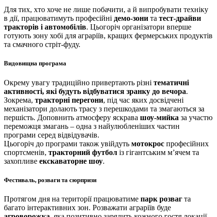
Для тих, хто хоче не лише побачити, а й випробувати техніку
в дії, працюватимуть професійні
демо-зони
та
тест-драйви
тракторів і автомобілів
. Цьогоріч організатори вперше
готують зону хобі для аграріїв, кращих фермерських продуктів
та смачного стріт-фуду.
Видовищна програма
Окрему увагу традиційно привертають різні
тематичні
активності, які будуть відбуватися зранку до вечора
.
Зокрема,
тракторні перегони
, під час яких досвідчені
механізатори долають трасу з перешкодами та змагаються за
першість. Доповнить атмосферу яскрава
шоу-мийка
за участю
переможця змагань – одна з найулюбленіших частин
програми серед відвідувачів.
Цьогоріч до програми також увійдуть
мотокрос
професійних
спортсменів,
тракторний футбол
із гігантським м’ячем та
захопливе
екскаваторне шоу
.
Фестиваль, розваги та сюрпризи
Протягом дня на території працюватиме
парк розваг
та
багато інтерактивних зон. Розважати аграріїв буде
агроворожка
, яка позитивно зарядить кожного гостя локації.