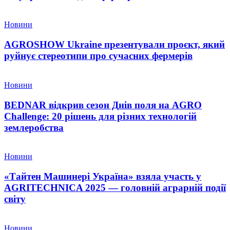
Новини
AGROSHOW Ukraine презентували проєкт, який
руйнує стереотипи про сучасних фермерів
Новини
BEDNAR відкрив сезон Днів поля на AGRO
Challenge: 20 рішень для різних технологій
землеробства
Новини
«Тайтен Машинері Україна» взяла участь у
AGRITECHNICA 2025 — головній аграрній події
світу
Новини