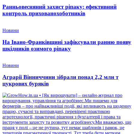
Ранньовесняний захист ріпаку: ефективний
контроль прихованохоботників
Новини
На Івано-Франківщині зафіксували ранню появу
шкідників озимого ріпаку
Новини
Аграрії Вінниччини зібрали понад 2,2 млн т
цукрових буряків