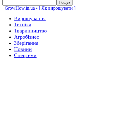
GrowHow.in.ua • [ Як вирощувати ]
Вирощування
Техніка
Тваринництво
Агробізнес
Зберігання
Новини
Спецтеми