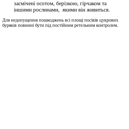
засмічені осотом, берізкою, гірчаком та
іншими рослинами, якими він живиться.
Для недопущення пошкоджень всі площі посівів цукрових
буряків повинні бути під постійним ретельним контролем.