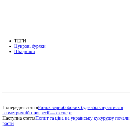
ТЕГИ
Цукрові буряки
Шкідники
Попередня стаття
Ринок зернобобових буде збільшуватися в
геометричній прогресії — експерт
Наступна стаття
Попит та ціна на українську кукурудзу почали
рости