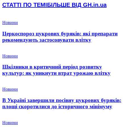
СТАТТІ ПО ТЕМІ
БІЛЬШЕ ВІД GH.in.ua
Новини
Церкоспороз цукрових буряків: які препарати
рекомендують застосовувати влітку
Новини
Шкідники в критичний період розвитку
культур: як уникнути втрат урожаю влітку
Новини
В Україні завершили посівну цукрових буряків:
площі скоротилися до історичного мінімуму
Новини