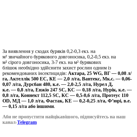
За виявлення у сходах буряків 0,2-0,3 екз. на
м² звичайного бурякового довгоносика, 0,2-0,5 екз. на
м² сірого довгоносика, 3-7 екз. на м² бурякових
блішок необхідно здійснити захист рослин одним із
рекомендованих інсектицидів:
Актара, 25 WG, ВГ
—
0,08 л/
га, Актеллік 500 ЕС, КЕ
—
2,0 л/га, Вантекс, Мк.с.
—
0,06-
0,07 л/га, Дурсбан 480, к.е.
—
2,0-2,5 л/га, Нурел Д,
к.е.
—
0,8 л/га, Енжіо 247 SC, КС
—
0,18 л/га, Нурік, к.е.
—
0,8 л/га, Коннект 112,5 SC, КС
—
0,5-0,6 л/га, Протеус 110
ОD, МД
—
1,0 л/га, Фастак, КЕ
—
0,2-0,25 л/га, Ф’юрі, в.е.
—
0,15 л/га або іншими
.
Аби не пропустити найцікавішого, підписуйтесь на наш
канал-
Telegram