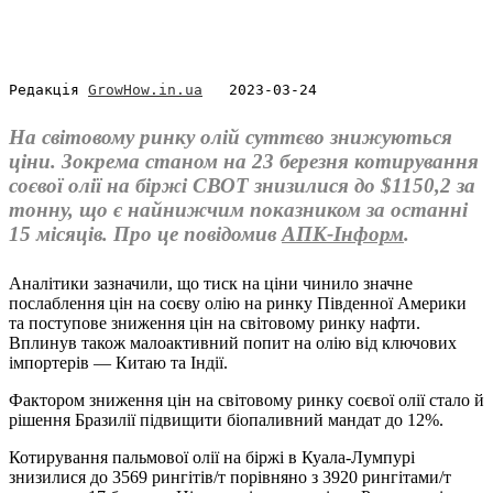
Редакція 
GrowHow.in.ua
   2023-03-24
На світовому ринку олій суттєво знижуються
ціни. Зокрема станом на 23 березня котирування
соєвої олії на біржі СВОТ знизилися до $1150,2 за
тонну, що є найнижчим показником за останні
15 місяців. Про це повідомив
АПК-Інформ
.
Аналітики зазначили, що тиск на ціни чинило значне
послаблення цін на соєву олію на ринку Південної Америки
та поступове зниження цін на світовому ринку нафти.
Вплинув також малоактивний попит на олію від ключових
імпортерів — Китаю та Індії.
Фактором зниження цін на світовому ринку соєвої олії стало й
рішення Бразилії підвищити біопаливний мандат до 12%.
Котирування пальмової олії на біржі в Куала-Лумпурі
знизилися до 3569 рингітів/т порівняно з 3920 рингітами/т