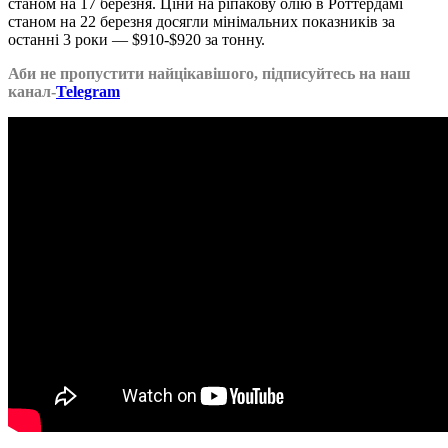
станом на 17 березня. Ціни на ріпакову олію в Роттердамі
станом на 22 березня досягли мінімальних показників за
останні 3 роки — $910-$920 за тонну.
Аби не пропустити найцікавішого, підписуйтесь на наш
канал-
Telegram