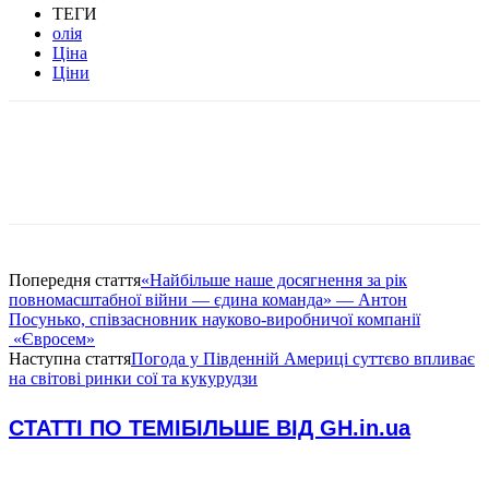
ТЕГИ
олія
Ціна
Ціни
Попередня стаття
«Найбільше наше досягнення за рік
повномасштабної війни — єдина команда» — Антон
Посунько, співзасновник науково-виробничої компанії
«Євросем»
Наступна стаття
Погода у Південній Америці суттєво впливає
на світові ринки сої та кукурудзи
СТАТТІ ПО ТЕМІ
БІЛЬШЕ ВІД GH.in.ua