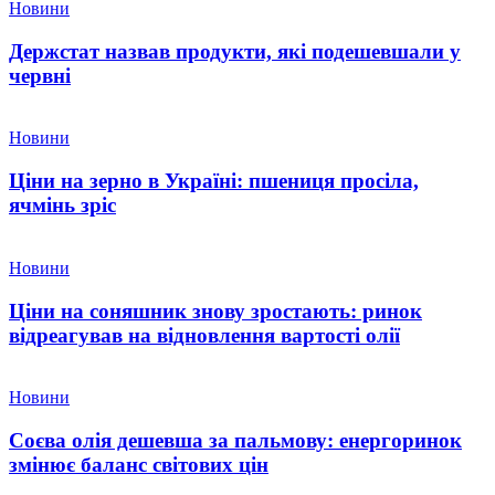
Новини
Держстат назвав продукти, які подешевшали у
червні
Новини
Ціни на зерно в Україні: пшениця просіла,
ячмінь зріс
Новини
Ціни на соняшник знову зростають: ринок
відреагував на відновлення вартості олії
Новини
Соєва олія дешевша за пальмову: енергоринок
змінює баланс світових цін