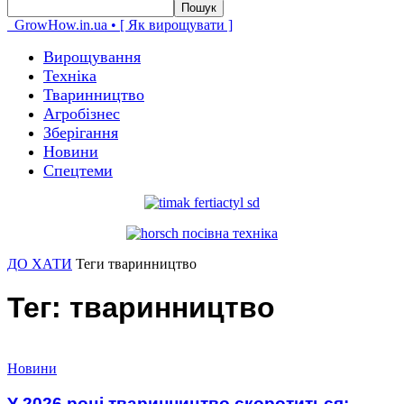
GrowHow.in.ua • [ Як вирощувати ]
Вирощування
Техніка
Тваринництво
Агробізнес
Зберігання
Новини
Спецтеми
ДО ХАТИ
Теги
тваринництво
Тег: тваринництво
Новини
У 2026 році тваринництво скоротиться: