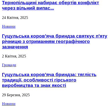
Тернопільщині набирає обертів конфлікт
через вільний випас...
24 Квітня, 2025
Новини
Гуцульська коров’яча бриндза святкує п’яту
річницю з отриманням географічного
зазначення
2 Квітня, 2025
Громади
Гуцульська коров’яча бриндза: тяглість
традиції, особливості гірського
виробництва та знак якості
29 Березня, 2025
Новини