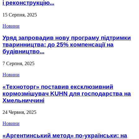
і реконструкцію...
15 Серпня, 2025
Новини
Уряд запровадив нову програму підтримки
тваринництва: до 25% компенсації на
будівництво...
7 Серпня, 2025
Новини
«Техноторг» поставив ексклюзивний
кормозмішувач KUHN для господарства на
Хмельниччині
24 Червня, 2025
Новини
«Аргентинський метод» по-українськи: на