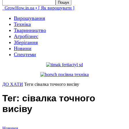
GrowHow.in.ua • [ Як вирощувати ]
Вирощування
Техніка
Тваринництво
Агробізнес
Зберігання
Новини
Спецтеми
ДО ХАТИ
Теги
сівалка точного висіву
Тег: сівалка точного
висіву
Новини