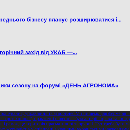
реднього бізнесу планує розширюватися і...
орічний захід від УКАБ —...
иклики сезону на форумі «ДЕНЬ АГРОНОМА»