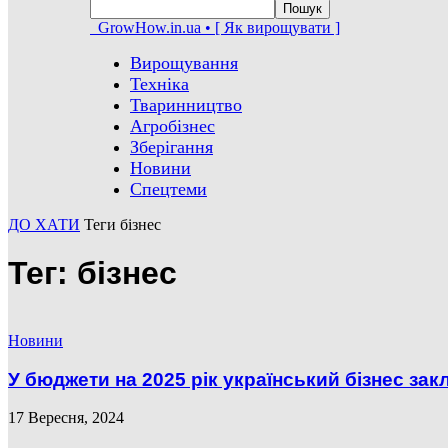
GrowHow.in.ua • [ Як вирощувати ]
Вирощування
Техніка
Тваринництво
Агробізнес
Зберігання
Новини
Спецтеми
ДО ХАТИ
Теги
бізнес
Тег: бізнес
Новини
У бюджети на 2025 рік український бізнес закл
17 Вересня, 2024