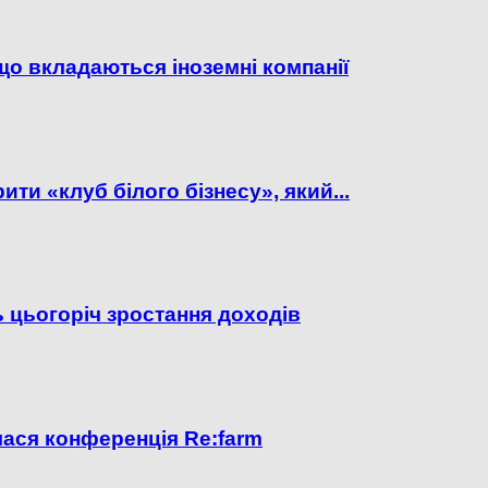
 що вкладаються іноземні компанії
ити «клуб білого бізнесу», який...
 цьогоріч зростання доходів
алася конференція Re:farm