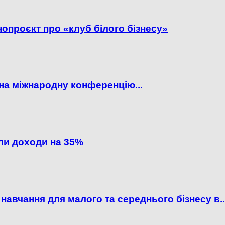
опроєкт про «клуб білого бізнесу»
я на міжнародну конференцію...
или доходи на 35%
навчання для малого та середнього бізнесу в..