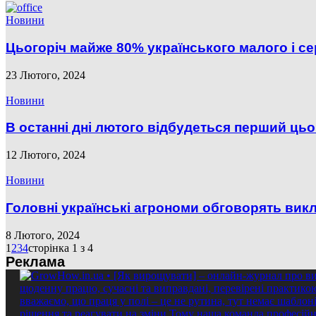
Новини
Цьогоріч майже 80% українського малого і се
23 Лютого, 2024
Новини
В останні дні лютого відбудеться перший цьог
12 Лютого, 2024
Новини
Головні українські агрономи обговорять в
8 Лютого, 2024
1
2
3
4
сторінка 1 з 4
Реклама