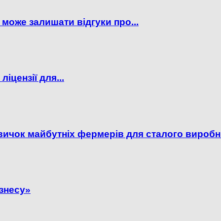
 може залишати відгуки про...
ліцензії для...
вичок майбутніх фермерів для сталого виробни
ізнесу»