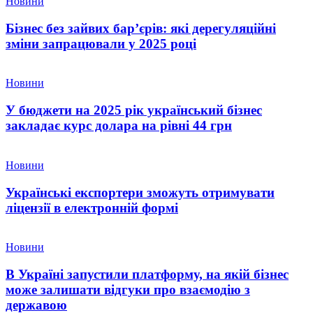
Новини
Бізнес без зайвих бар’єрів: які дерегуляційні
зміни запрацювали у 2025 році
Новини
У бюджети на 2025 рік український бізнес
закладає курс долара на рівні 44 грн
Новини
Українські експортери зможуть отримувати
ліцензії в електронній формі
Новини
В Україні запустили платформу, на якій бізнес
може залишати відгуки про взаємодію з
державою