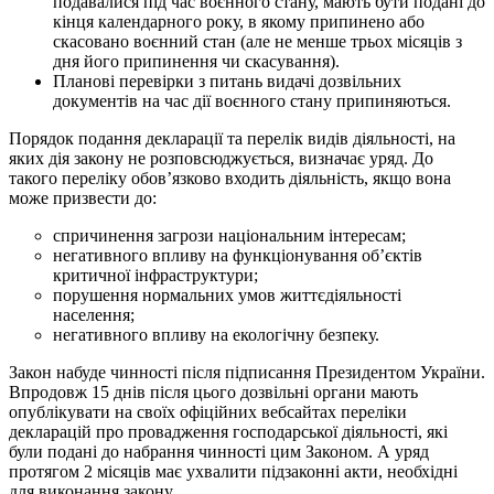
подавалися під час воєнного стану, мають бути подані до
кінця календарного року, в якому припинено або
скасовано воєнний стан (але не менше трьох місяців з
дня його припинення чи скасування).
Планові перевірки з питань видачі дозвільних
документів на час дії воєнного стану припиняються.
Порядок подання декларації та перелік видів діяльності, на
яких дія закону не розповсюджується, визначає уряд. До
такого переліку обов’язково входить діяльність, якщо вона
може призвести до:
спричинення загрози національним інтересам;
негативного впливу на функціонування об’єктів
критичної інфраструктури;
порушення нормальних умов життєдіяльності
населення;
негативного впливу на екологічну безпеку.
Закон набуде чинності після підписання Президентом України.
Впродовж 15 днів після цього дозвільні органи мають
опублікувати на своїх офіційних вебсайтах переліки
декларацій про провадження господарської діяльності, які
були подані до набрання чинності цим Законом. А уряд
протягом 2 місяців має ухвалити підзаконні акти, необхідні
для виконання закону.