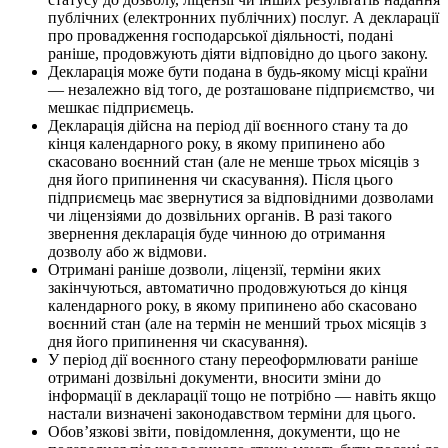
публічних (електронних публічних) послуг. А декларації
про провадження господарської діяльності, подані
раніше, продовжують діяти відповідно до цього закону.
Декларація може бути подана в будь-якому місці країни
— незалежно від того, де розташоване підприємство, чи
мешкає підприємець.
Декларація дійсна на період дії воєнного стану та до
кінця календарного року, в якому припинено або
скасовано воєнний стан (але не менше трьох місяців з
дня його припинення чи скасування). Після цього
підприємець має звернутися за відповідними дозволами
чи ліцензіями до дозвільних органів. В разі такого
звернення декларація буде чинною до отримання
дозволу або ж відмови.
Отримані раніше дозволи, ліцензії, терміни яких
закінчуються, автоматично продовжуються до кінця
календарного року, в якому припинено або скасовано
воєнний стан (але на термін не менший трьох місяців з
дня його припинення чи скасування).
У період дії воєнного стану переоформлювати раніше
отримані дозвільні документи, вносити зміни до
інформації в декларації тощо не потрібно — навіть якщо
настали визначені законодавством терміни для цього.
Обов’язкові звіти, повідомлення, документи, що не