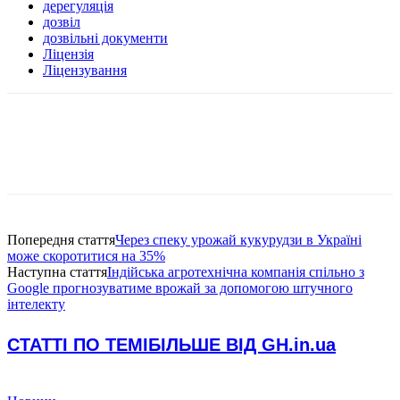
дерегуляція
дозвіл
дозвільні документи
Ліцензія
Ліцензування
Попередня стаття
Через спеку урожай кукурудзи в Україні
може скоротитися на 35%
Наступна стаття
Індійська агротехнічна компанія спільно з
Google прогнозуватиме врожай за допомогою штучного
інтелекту
СТАТТІ ПО ТЕМІ
БІЛЬШЕ ВІД GH.in.ua