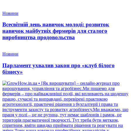
Новини
Всесвітній день навичок молоді: розвиток
навичок майбутніх фермерів для сталого
виробництва продовольства
Новини
Парламент ухвалив закон про «клуб білого
бізнесу»